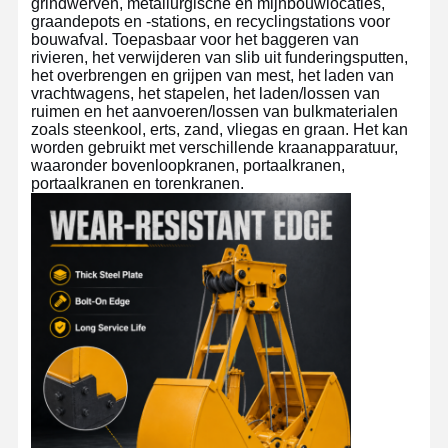
grindwerven, metallurgische en mijnbouwlocaties,
graandepots en -stations, en recyclingstations voor
bouwafval. Toepasbaar voor het baggeren van
rivieren, het verwijderen van slib uit funderingsputten,
Fabrieksreis
Kwaliteitscont
Contacteer
Nieuws
Role
Ons
het overbrengen en grijpen van mest, het laden van
vrachtwagens, het stapelen, het laden/lossen van
ruimen en het aanvoeren/lossen van bulkmaterialen
zoals steenkool, erts, zand, vliegas en graan. Het kan
worden gebruikt met verschillende kraanapparatuur,
waaronder bovenloopkranen, portaalkranen,
portaalkranen en torenkranen.
Alle Gevallen
Praatje Nu
Kroevenwielen
De trommel van de draadkabel
Kraanhoek
Eindwagen
Kraan-pulleyblok