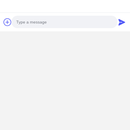
Krijg De Beste Prijs Voor
Zware draadloze afstandsbediening Dubbele
schelp Clamshell Grip voor Port Wharf Bulk
Cargo Handling & River Dredging
Doorgaan
Photo
Video Call
Geadviseerde Producten
Audio Call
Elektrisch
Vier touw
Duurzame,
Hoogwaard
Hydraulisch
zware draad
robuuste
20CBM-
Zesblaadjes
touw grijp
grijperbak met
grijperbak
Grijpstaal
emmer voor
vier kabels
vier kabels