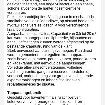
gesloten toestand, een hoge vulfactor en een snelle,
schone afvoer om de hanteringsefficiëntie te
verbeteren.
Flexibele aandrijfopties: Verkrijgbaar in mechanische
staalkabelversies of draadloze, op afstand bediende
hydraulische versies, geschikt voor verschillende
kraanconfiguraties.
Aanpasbare specificaties: Capaciteit van 0,5 tot 20 m³
kan worden aangepast en lipbreedte, hijspunten en
aansluitafmetingen kunnen worden afgestemd op de
bestaande kraanuitrusting van de klant.
Sterk universeel aanpassingsvermogen: Kan direct
worden gemonteerd op reguliere kraanapparatuur
zoals bovenloopkranen, portaalkranen, portaalkranen
en kadekranen, met eenvoudige aanpassingen.
Volledige after-salesondersteuning: volledige
machinegarantie, gangbare reserveonderdelen op
voorraad, ondersteuning voor grensoverschrijdende
exportverpakkingen en inbedrijfstellings- en
reparatieservices ter plaatse.
Thuis
Producten
Videos
Over Ons
Toepassingsbereik
Geschikt voor haventerminals, vrachtwerven,
kolenwerven voor energiecentrales, zand- en