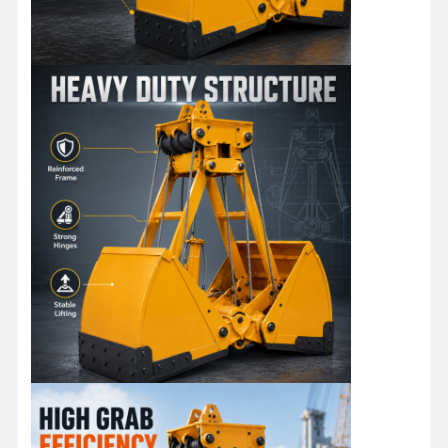
Grepen
Kraan
Motor- en remversnellingen
Hijsen
Vervoersmateriaal
Lifttoestellen
Aanhangsels voor kranen