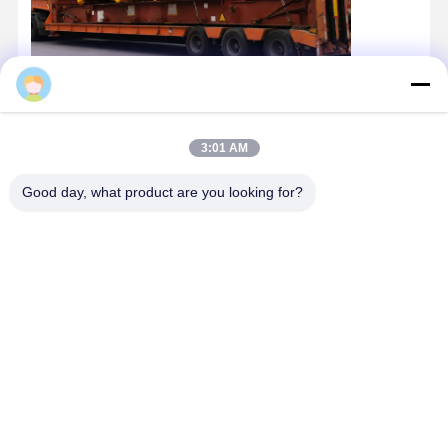
Logan
3:01 AM
Good day, what product are you looking for?
Contactgegevens
Miss. Zalika
140 meter ten noorden van Dongyangze Road, Guiling Avenue,
Changyuan City, Xinxiang City, provincie Henan, China
+8618901111622
Praatje Nu