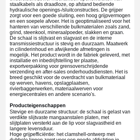
staalkabels als draadloze, op afstand bediende
hydraulische openings-/sluitconstructies. De grijper
zorgt voor een goede sluiting, een hoog grijpvermogen
en een soepele afvoer. Het is geoptimaliseerd voor het
hanteren van verschillende bulkmaterialen zoals zand,
grind, steenkool, mineraalpoeder, slakken en graan.
De schaal is slijtvast en slagvast en de interne
transmissiestructuur is stevig en duurzaam. Maatwerk
in cilinderinhoud en afwijkende afmetingen is
mogelijk. Het product wordt in de fabriek geleverd, met
installatie en inbedrijfstelling ter plaatse,
exportverpakking voor grensoverschrijdende
verzending en after-sales onderhoudsdiensten. Het is
breed geschikt voor de overdracht van bulkmateriaal
op werven, havens, opslagplaatsen,
rivierbaggerwerken, materiaalwerven voor
energiecentrales en andere scenario's.
Producteigenschappen
Stevige en duurzame structuur: de schaal is gelast van
verdikte slijtvaste mangaanstalen platen, met
slijtplaten versterkt aan de lip voor slagvastheid en
langere levensduur.
Hoge grijpefficiëntie: het clamshell-ontwerp met
dubbele lippen zorgt voor een goede afdichting in