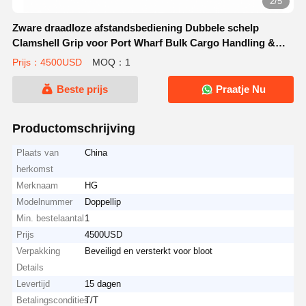
2/5
Zware draadloze afstandsbediening Dubbele schelp
Clamshell Grip voor Port Wharf Bulk Cargo Handling &
River Dredging
Prijs：4500USD
MOQ：1
Beste prijs
Praatje Nu
Productomschrijving
Plaats van
China
herkomst
Merknaam
HG
Modelnummer
Doppellip
Min. bestelaantal
1
Prijs
4500USD
Verpakking
Beveiligd en versterkt voor bloot
Details
Levertijd
15 dagen
Betalingscondities
T/T