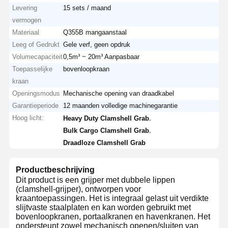
Levering
15 sets / maand
vermogen
Materiaal
Q355B mangaanstaal
Leeg of Gedrukt
Gele verf, geen opdruk
Volumecapaciteit
0,5m³ ~ 20m³ Aanpasbaar
Toepasselijke
bovenloopkraan
kraan
Openingsmodus
Mechanische opening van draadkabel
Garantieperiode
12 maanden volledige machinegarantie
Hoog licht:
,
Heavy Duty Clamshell Grab
,
Bulk Cargo Clamshell Grab
Draadloze Clamshell Grab
Productbeschrijving
Dit product is een grijper met dubbele lippen
(clamshell-grijper), ontworpen voor
kraantoepassingen. Het is integraal gelast uit verdikte
slijtvaste staalplaten en kan worden gebruikt met
bovenloopkranen, portaalkranen en havenkranen. Het
ondersteunt zowel mechanisch openen/sluiten van