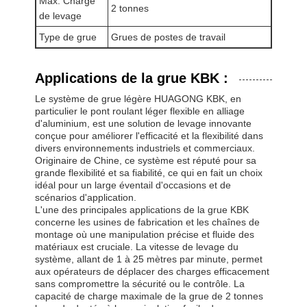
Max. Charge
2 tonnes
de levage
Type de grue
Grues de postes de travail
Visite D'usine
Contrôle De
Contact
Nouvelles
Applications de la grue KBK :
La Qualité
Le système de grue légère HUAGONG KBK, en
particulier le pont roulant léger flexible en alliage
d'aluminium, est une solution de levage innovante
conçue pour améliorer l'efficacité et la flexibilité dans
divers environnements industriels et commerciaux.
Originaire de Chine, ce système est réputé pour sa
Tous Les Cas
Causez
grande flexibilité et sa fiabilité, ce qui en fait un choix
Maintenant
idéal pour un large éventail d'occasions et de
scénarios d'application.
L'une des principales applications de la grue KBK
roues de grue
concerne les usines de fabrication et les chaînes de
montage où une manipulation précise et fluide des
Tambour de câble métallique
matériaux est cruciale. La vitesse de levage du
système, allant de 1 à 25 mètres par minute, permet
aux opérateurs de déplacer des charges efficacement
Crochet à grue
sans compromettre la sécurité ou le contrôle. La
capacité de charge maximale de la grue de 2 tonnes
Chariot d'extrémité