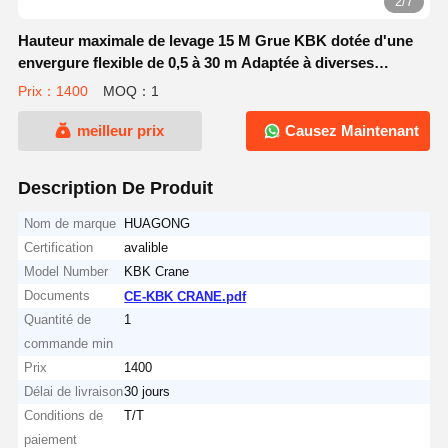
2/7
Hauteur maximale de levage 15 M Grue KBK dotée d'une
envergure flexible de 0,5 à 30 m Adaptée à diverses
applications industrielles
Prix：1400
MOQ：1
meilleur prix
Causez Maintenant
Description De Produit
Nom de marque
HUAGONG
Certification
avalible
Model Number
KBK Crane
Documents
CE-KBK CRANE.pdf
Quantité de
1
commande min
Prix
1400
Délai de livraison
30 jours
Conditions de
T/T
paiement