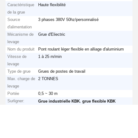
Caractéristique
Haute flexibilité
de la grue
Source
3 phases 380V 50hz/personnalisé
d'alimentation
Mécanisme de
Grue d'Eliectric
levage
Nom du produit
Pont roulant léger flexible en alliage d'aluminium
Vitesse de
1 à 25 m/min
levage
Type de grue
Grues de postes de travail
Max. charge de
2 TONNES
levage
Portée
0,5 ~ 30 m
Surligner:
,
Grue industrielle KBK
grue flexible KBK