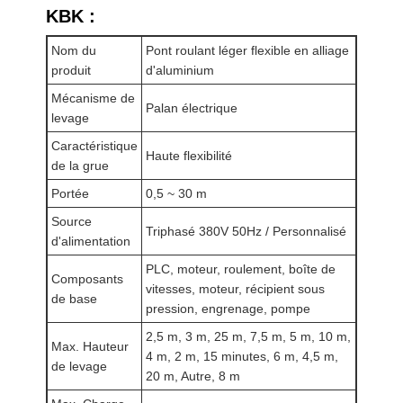
KBK :
Nom du
Pont roulant léger flexible en alliage
produit
d'aluminium
Mécanisme de
Palan électrique
levage
Caractéristique
Haute flexibilité
de la grue
Portée
0,5 ~ 30 m
Source
Triphasé 380V 50Hz / Personnalisé
d'alimentation
PLC, moteur, roulement, boîte de
Composants
vitesses, moteur, récipient sous
de base
pression, engrenage, pompe
2,5 m, 3 m, 25 m, 7,5 m, 5 m, 10 m,
Max. Hauteur
Aperçu
Produits
Vidéos
A Propos De
4 m, 2 m, 15 minutes, 6 m, 4,5 m,
de levage
Nous
20 m, Autre, 8 m