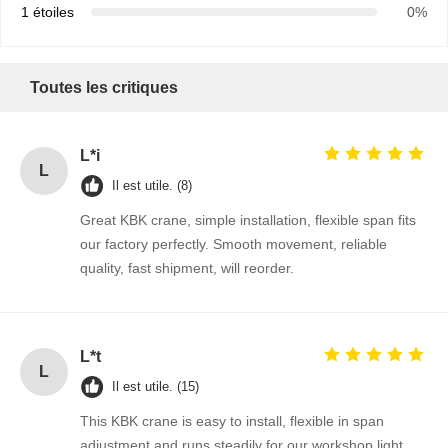
1 étoiles
0%
Toutes les critiques
L*i
L
Il est utile. (8)
Great KBK crane, simple installation, flexible span fits
our factory perfectly. Smooth movement, reliable
quality, fast shipment, will reorder.
L*t
L
Il est utile. (15)
This KBK crane is easy to install, flexible in span
adjustment and runs steadily for our workshop light