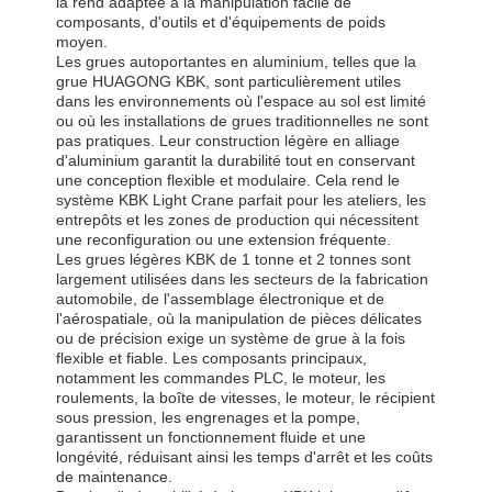
la rend adaptée à la manipulation facile de
composants, d'outils et d'équipements de poids
Bloc de poulie de grue
moyen.
Les grues autoportantes en aluminium, telles que la
grue HUAGONG KBK, sont particulièrement utiles
Grippages
dans les environnements où l'espace au sol est limité
ou où les installations de grues traditionnelles ne sont
Grue
pas pratiques. Leur construction légère en alliage
d'aluminium garantit la durabilité tout en conservant
Moteur à engrenages et frein
une conception flexible et modulaire. Cela rend le
système KBK Light Crane parfait pour les ateliers, les
entrepôts et les zones de production qui nécessitent
Hisser
une reconfiguration ou une extension fréquente.
Les grues légères KBK de 1 tonne et 2 tonnes sont
Équipement de transport
largement utilisées dans les secteurs de la fabrication
automobile, de l'assemblage électronique et de
Appareils de levage
l'aérospatiale, où la manipulation de pièces délicates
ou de précision exige un système de grue à la fois
flexible et fiable. Les composants principaux,
Accessoires de grue
notamment les commandes PLC, le moteur, les
roulements, la boîte de vitesses, le moteur, le récipient
sous pression, les engrenages et la pompe,
garantissent un fonctionnement fluide et une
longévité, réduisant ainsi les temps d'arrêt et les coûts
de maintenance.