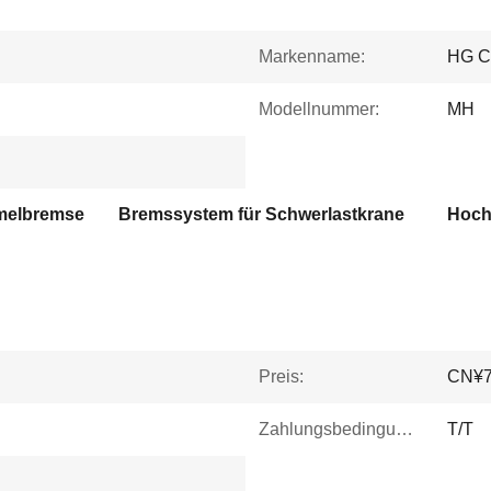
Markenname:
HG 
Modellnummer:
MH
melbremse
Bremssystem für Schwerlastkrane
Preis:
CN¥76
Zahlungsbedingungen:
T/T