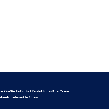
ie Größte FuE- Und Produktionsstätte Crane
heels Lieferant In China