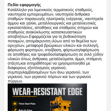
Πεδίο εφαρμογής
Κατάλληλο για λιμενικούς τερματικούς σταθμούς,
ναυπηγεία εμπορευμάτων, ναυπηγεία άνθρακα
Γύρος
Ποιοτικός
Επαφή
Νέα
σταθμών παραγωγής ηλεκτρικής ενέργειας, ναυπηγεία
Εργοστασίων
Έλεγχος
άμμου και χαλίκι, μεταλλουργικές και μεταλλευτικές
εγκαταστάσεις, αποθήκες και σταθμούς σιτηρών και
σταθμούς ανακύκλωσης κατασκευαστικών
αποβλήτων.Εφαρμόζεται για τη βυθοκόπηση
ποταμών, απομάκρυνση ιλύων από τα θεμέλια των
ορυχείων, μεταφορά βρώμικων υλικών και συλλογή,
φόρτωση φορτηγών, στοίβαση, φόρτωση/αφόρτωση
Όλες Οι
Συνομιλία
σε αποθήκες και τροφοδοσία/αφόρτωση σε σιλό χύδην
Περιπτώσεις
Τώρα
υλικών όπως άνθρακα, μεταλλεύματα, άμμο, ιπτάμενη
στάχτη,και σιτηράΜπορεί να χρησιμοποιηθεί με
διάφορους εξοπλισμούς γερανού,
Τροχοί γερανού
συμπεριλαμβανομένων των άνω γερανού, των
γερανού, των γερανού πόρτων και των γερανού
Τύμπανο σχοινιών καλωδίων
πύργων.
Κράνος Αγκώνα
Τροχήλατο
Μπλοκ τροχαλίας γερανού