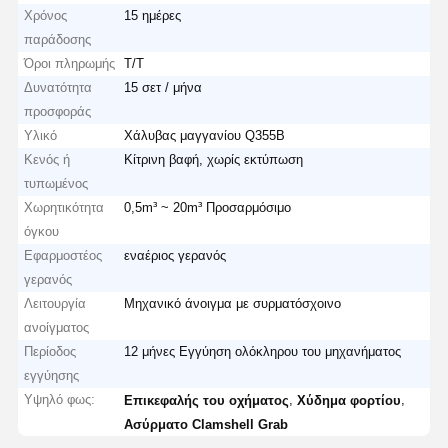
Χρόνος
15 ημέρες
παράδοσης
Όροι πληρωμής
T/T
Δυνατότητα
15 σετ / μήνα
προσφοράς
Υλικό
Χάλυβας μαγγανίου Q355B
Κενός ή
Κίτρινη βαφή, χωρίς εκτύπωση
τυπωμένος
Χωρητικότητα
0,5m³ ~ 20m³ Προσαρμόσιμο
όγκου
Εφαρμοστέος
εναέριος γερανός
γερανός
Λειτουργία
Μηχανικό άνοιγμα με συρματόσχοινο
ανοίγματος
Περίοδος
12 μήνες Εγγύηση ολόκληρου του μηχανήματος
εγγύησης
Υψηλό φως:
,
,
Επικεφαλής του οχήματος
Χύδημα φορτίου
Ασύρματο Clamshell Grab