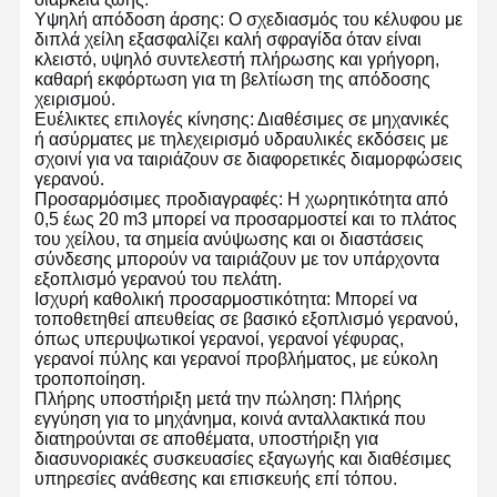
Υψηλή απόδοση άρσης: Ο σχεδιασμός του κέλυφου με
διπλά χείλη εξασφαλίζει καλή σφραγίδα όταν είναι
κλειστό, υψηλό συντελεστή πλήρωσης και γρήγορη,
καθαρή εκφόρτωση για τη βελτίωση της απόδοσης
χειρισμού.
Ευέλικτες επιλογές κίνησης: Διαθέσιμες σε μηχανικές
ή ασύρματες με τηλεχειρισμό υδραυλικές εκδόσεις με
σχοινί για να ταιριάζουν σε διαφορετικές διαμορφώσεις
γερανού.
Προσαρμόσιμες προδιαγραφές: Η χωρητικότητα από
0,5 έως 20 m3 μπορεί να προσαρμοστεί και το πλάτος
του χείλου, τα σημεία ανύψωσης και οι διαστάσεις
σύνδεσης μπορούν να ταιριάζουν με τον υπάρχοντα
εξοπλισμό γερανού του πελάτη.
Ισχυρή καθολική προσαρμοστικότητα: Μπορεί να
τοποθετηθεί απευθείας σε βασικό εξοπλισμό γερανού,
όπως υπερυψωτικοί γερανοί, γερανοί γέφυρας,
γερανοί πύλης και γερανοί προβλήματος, με εύκολη
τροποποίηση.
Πλήρης υποστήριξη μετά την πώληση: Πλήρης
εγγύηση για το μηχάνημα, κοινά ανταλλακτικά που
Αρχική
Προϊόντα
Βίντεο
Σχετικά Με
διατηρούνται σε αποθέματα, υποστήριξη για
Σελίδα
Εμάς
διασυνοριακές συσκευασίες εξαγωγής και διαθέσιμες
υπηρεσίες ανάθεσης και επισκευής επί τόπου.