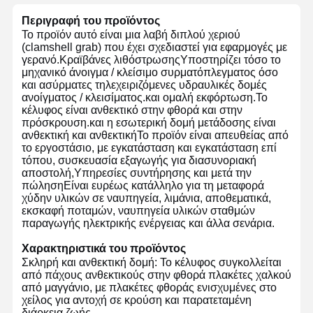
Περιγραφή του προϊόντος
Το προϊόν αυτό είναι μια λαβή διπλού χεριού
(clamshell grab) που έχει σχεδιαστεί για εφαρμογές με
γερανό.Κραϊβάνες λιθόστρωσηςΥποστηρίζει τόσο το
μηχανικό άνοιγμα / κλείσιμο συρματόπλεγματος όσο
και ασύρματες τηλεχειριζόμενες υδραυλικές δομές
ανοίγματος / κλεισίματος.και ομαλή εκφόρτωση.Το
κέλυφος είναι ανθεκτικό στην φθορά και στην
πρόσκρουση.και η εσωτερική δομή μετάδοσης είναι
ανθεκτική και ανθεκτικήΤο προϊόν είναι απευθείας από
το εργοστάσιο, με εγκατάσταση και εγκατάσταση επί
τόπου, συσκευασία εξαγωγής για διασυνοριακή
αποστολή,Υπηρεσίες συντήρησης και μετά την
πώλησηΕίναι ευρέως κατάλληλο για τη μεταφορά
χύδην υλικών σε ναυπηγεία, λιμάνια, αποθεματικά,
εκσκαφή ποταμών, ναυπηγεία υλικών σταθμών
παραγωγής ηλεκτρικής ενέργειας και άλλα σενάρια.
Χαρακτηριστικά του προϊόντος
Σκληρή και ανθεκτική δομή: Το κέλυφος συγκολλείται
από πάχους ανθεκτικούς στην φθορά πλακέτες χαλκού
από μαγγάνιο, με πλακέτες φθοράς ενισχυμένες στο
χείλος για αντοχή σε κρούση και παρατεταμένη
διάρκεια ζωής.