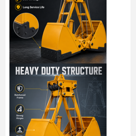
Αρπαγές
Γερανός
Κινητήρας ταχυτήτων & φρένο
Ανυψωτήρας
Εξοπλισμός μεταφορών
Συσκευές ανύψωσης
Συσκευές γερανού