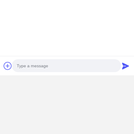
140 μέτρα βόρεια της οδού Dongyangze, Λεωφόρος Guiling,
Changyuan City, Xinxiang City, Επαρχία Henan, Κίνα
+8618901111622
Συνομιλία τώρα
Αποκτήστε Την Καλύτερη Τιμή Για
Επικεφαλής της Εθνικής Υπηρεσίας
Επικοινωνιών
Να συνεχίσει
Photo
Video Call
Συνιστώμενα Προϊόντα
Audio Call