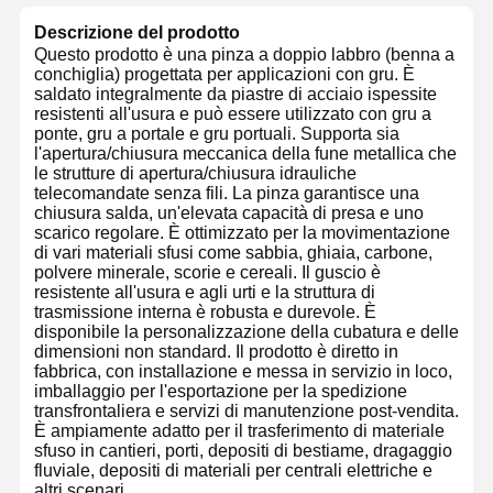
Descrizione del prodotto
Questo prodotto è una pinza a doppio labbro (benna a
conchiglia) progettata per applicazioni con gru. È
saldato integralmente da piastre di acciaio ispessite
resistenti all'usura e può essere utilizzato con gru a
ponte, gru a portale e gru portuali. Supporta sia
l'apertura/chiusura meccanica della fune metallica che
le strutture di apertura/chiusura idrauliche
telecomandate senza fili. La pinza garantisce una
chiusura salda, un'elevata capacità di presa e uno
scarico regolare. È ottimizzato per la movimentazione
di vari materiali sfusi come sabbia, ghiaia, carbone,
polvere minerale, scorie e cereali. Il guscio è
resistente all'usura e agli urti e la struttura di
trasmissione interna è robusta e durevole. È
disponibile la personalizzazione della cubatura e delle
dimensioni non standard. Il prodotto è diretto in
fabbrica, con installazione e messa in servizio in loco,
imballaggio per l'esportazione per la spedizione
transfrontaliera e servizi di manutenzione post-vendita.
È ampiamente adatto per il trasferimento di materiale
sfuso in cantieri, porti, depositi di bestiame, dragaggio
fluviale, depositi di materiali per centrali elettriche e
altri scenari.