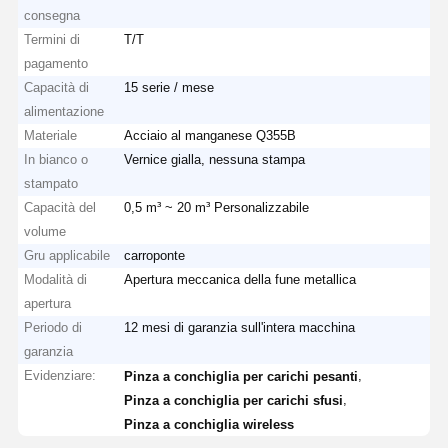
consegna
Termini di
T/T
pagamento
Capacità di
15 serie / mese
alimentazione
Materiale
Acciaio al manganese Q355B
In bianco o
Vernice gialla, nessuna stampa
stampato
Capacità del
0,5 m³ ~ 20 m³ Personalizzabile
volume
Gru applicabile
carroponte
Modalità di
Apertura meccanica della fune metallica
apertura
Periodo di
12 mesi di garanzia sull'intera macchina
garanzia
Evidenziare:
,
Pinza a conchiglia per carichi pesanti
,
Pinza a conchiglia per carichi sfusi
Pinza a conchiglia wireless