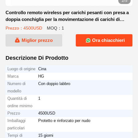
2/5
Controllo remoto wireless per carichi pesanti con presa a
doppia conchiglia per la movimentazione di carichi di
grandi dimensioni e il dragaggio fluviale
Prezzo：4500USD
MOQ：1
Miglior prezzo
Ora chiacchieri
Descrizione Di Prodotto
Luogo di origine
Cina
Marca
HG
Numero di
Con doppio labbro
modello
Quantità di
1
ordine minimo
Prezzo
4500USD
Imballaggi
Protetto e rinforzato per nudo
particolari
Tempi di
15 giorni