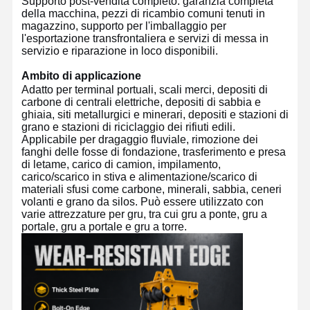
Supporto post-vendita completo: garanzia completa
della macchina, pezzi di ricambio comuni tenuti in
magazzino, supporto per l'imballaggio per
l'esportazione transfrontaliera e servizi di messa in
Fatory Tour
Controllo Di
Contattaci
Notizie
servizio e riparazione in loco disponibili.
Qualità
Ambito di applicazione
Adatto per terminal portuali, scali merci, depositi di
carbone di centrali elettriche, depositi di sabbia e
ghiaia, siti metallurgici e minerari, depositi e stazioni di
grano e stazioni di riciclaggio dei rifiuti edili.
Tutti I Casi
Ora
Applicabile per dragaggio fluviale, rimozione dei
Chiacchieri
fanghi delle fosse di fondazione, trasferimento e presa
di letame, carico di camion, impilamento,
carico/scarico in stiva e alimentazione/scarico di
Ruote per gru
materiali sfusi come carbone, minerali, sabbia, ceneri
volanti e grano da silos. Può essere utilizzato con
Tamburo di cavo metallico
varie attrezzature per gru, tra cui gru a ponte, gru a
portale, gru a portale e gru a torre.
Aggancio di gru
Carrello di estremità
Blocco di puleggia di gru