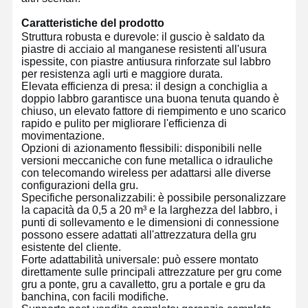
Caratteristiche del prodotto
Struttura robusta e durevole: il guscio è saldato da
piastre di acciaio al manganese resistenti all'usura
ispessite, con piastre antiusura rinforzate sul labbro
per resistenza agli urti e maggiore durata.
Elevata efficienza di presa: il design a conchiglia a
doppio labbro garantisce una buona tenuta quando è
chiuso, un elevato fattore di riempimento e uno scarico
rapido e pulito per migliorare l'efficienza di
movimentazione.
Opzioni di azionamento flessibili: disponibili nelle
versioni meccaniche con fune metallica o idrauliche
con telecomando wireless per adattarsi alle diverse
configurazioni della gru.
Specifiche personalizzabili: è possibile personalizzare
la capacità da 0,5 a 20 m³ e la larghezza del labbro, i
punti di sollevamento e le dimensioni di connessione
possono essere adattati all'attrezzatura della gru
esistente del cliente.
Forte adattabilità universale: può essere montato
Casa
Prodotti
Video
Chi Siamo
direttamente sulle principali attrezzature per gru come
gru a ponte, gru a cavalletto, gru a portale e gru da
banchina, con facili modifiche.