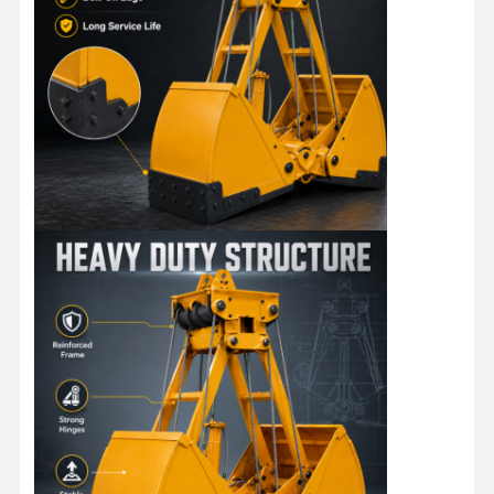
Gru a benna
Gru
Ingranaggi motore e freno
Pace
Attrezzatura di trasporto
Dispositivi di sollevamento
Accessori per gru