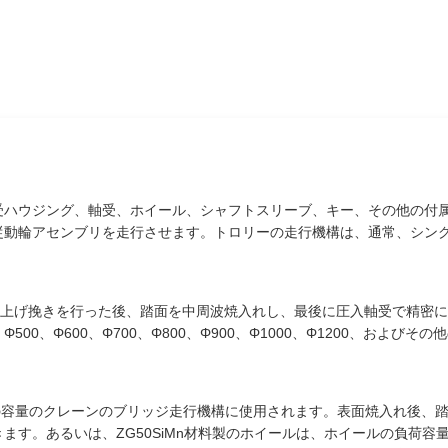
受ハウジング、軸受、ホイール、シャフトスリーブ、キー、その他の付
従動輪アセンブリを走行させます。トロリーの走行機構は、通常、シン
仕上げ挽きを行った後、踏面を中周波焼入れし、最後に圧入軸受で精密
0、Φ500、Φ600、Φ700、Φ800、Φ900、Φ1000、Φ1200、および
容量のクレーンのブリッジ走行機構に使用されます。表面焼入れ後、踏面の
ます。あるいは、ZG50SiMn材料製のホイールは、ホイールの負荷容