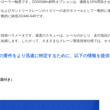
ーラー軸受です。ZG50SiMn材料オプションは、価格を15%増加さ
およびガントリークレーンのトロリーの走行ホイールとして一般的に使用
に鋳造ZG340-640です。
な技術パラメータです。過度のスキューは、レールのかじり、走行抵抗
に短縮します。したがって、さまざまなクレーン製造技術仕様では、ホ
の要件をより迅速に特定するために、以下の情報を提供
図面付き）