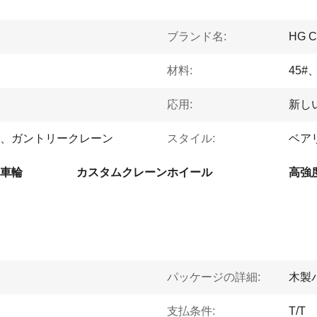
ブランド名:
HG 
材料:
45#
応用:
新し
、ガントリークレーン
スタイル:
ベア
車輪
カスタムクレーンホイール
高強度
パッケージの詳細:
木製
支払条件:
T/T