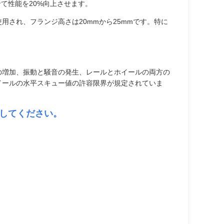
せて性能を20%向上させます。
され、フランジ高さは20mmから25mmです。特に
の増加、振動と騒音の発生、レールとホイールの両方の
イールの水平スキュー値の許容限界が規定されていま
してください。