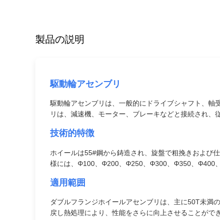
製品の説明
駆動輪アセンブリ
駆動輪アセンブリは、一般的にドライブシャフト、軸
リは、減速機、モーター、ブレーキなどと接続され、
技術的特徴
ホイールは55#鋼から鋳造され、旋盤で粗挽きおよび
様には、Φ100、Φ200、Φ250、Φ300、Φ350、Φ40
適用範囲
ダブルフランジホイールアセンブリは、主に50T未満の
戻し熱処理により、性能をさらに向上させることができ