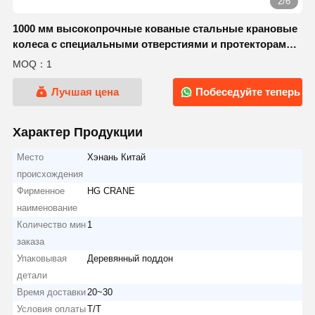
3/6
1000 мм высокопрочные кованые стальные крановые
колеса с специальными отверстиями и протекторами
для воздушных кранов
MOQ：1
Лучшая цена
Побеседуйте теперь
Характер Продукции
Место
Хэнань Китай
происхождения
Фирменное
HG CRANE
наименование
Количество мин
1
заказа
Упаковывая
Деревянный поддон
детали
Время доставки
20~30
Условия оплаты
Т/Т