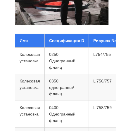
Имя
Спецификация D
Рисунок No.
А
Колесовая
0250
L754/755
1
установка
Одногранный
фланц
Колесовая
0350
L 756/757
2
установка
одногранный
фланц
Колесовая
0400
L 758/759
2
установка
Одногранный
фланц