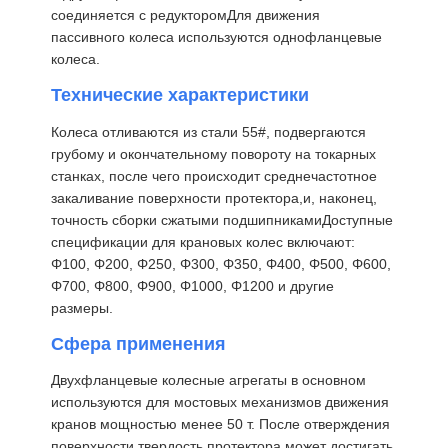
соединяется с редукторомДля движения
пассивного колеса используются однофланцевые
колеса.
Технические характеристики
Колеса отливаются из стали 55#, подвергаются
грубому и окончательному повороту на токарных
станках, после чего происходит среднечастотное
закаливание поверхности протектора,и, наконец,
точность сборки сжатыми подшипникамиДоступные
спецификации для крановых колес включают:
Φ100, Φ200, Φ250, Φ300, Φ350, Φ400, Φ500, Φ600,
Φ700, Φ800, Φ900, Φ1000, Φ1200 и другие
размеры.
Сфера применения
Двухфланцевые колесные агрегаты в основном
используются для мостовых механизмов движения
кранов мощностью менее 50 т. После отверждения
поверхности твердость протектора может достигать