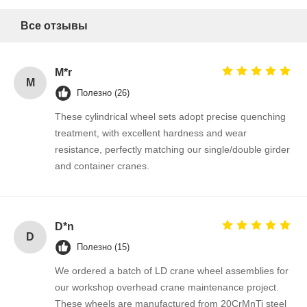
Все отзывы
M*r
M
Полезно (26)
These cylindrical wheel sets adopt precise quenching
treatment, with excellent hardness and wear
resistance, perfectly matching our single/double girder
and container cranes.
D*n
D
Полезно (15)
We ordered a batch of LD crane wheel assemblies for
our workshop overhead crane maintenance project.
These wheels are manufactured from 20CrMnTi steel