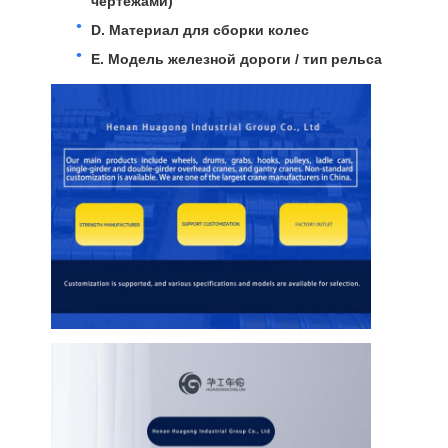
чертежами)
D. Материал для сборки колес
Блок шкива крана
E. Модель железной дороги / тип рельса
Самосхваты
Кран
Перегонка двигателя и тормоза
Подъемник
Транспортное оборудование
Подъемные устройства
Аксессуары для кранов