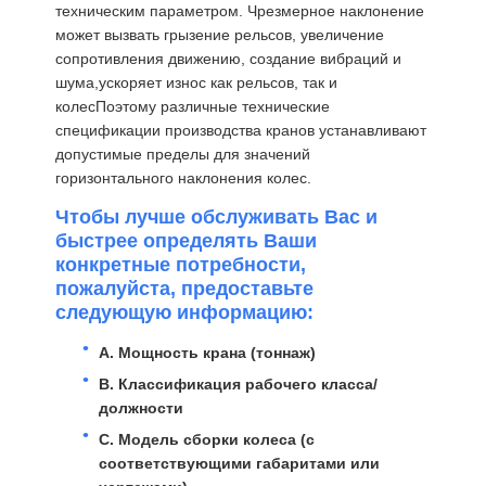
техническим параметром. Чрезмерное наклонение
может вызвать грызение рельсов, увеличение
сопротивления движению, создание вибраций и
шума,ускоряет износ как рельсов, так и
Наша
Контроль
Контактные
Новости
колесПоэтому различные технические
Фабрика
Качества
Данные
спецификации производства кранов устанавливают
допустимые пределы для значений
горизонтального наклонения колес.
Чтобы лучше обслуживать Вас и
быстрее определять Ваши
Все Случаи
Побеседуйте
конкретные потребности,
Теперь
пожалуйста, предоставьте
следующую информацию:
Колеса кранов
A. Мощность крана (тоннаж)
B. Классификация рабочего класса/
Барабанчик веревочки провода
должности
Кранный крюк
C. Модель сборки колеса (с
соответствующими габаритами или
Концевая балка