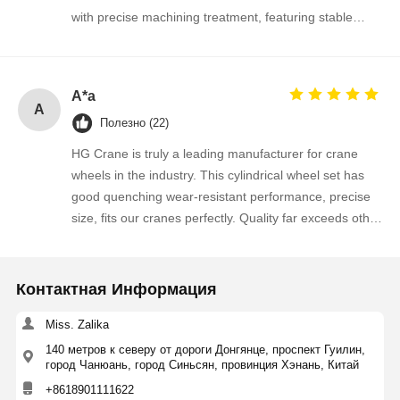
with precise machining treatment, featuring stable
dimensional accuracy, good surface hardness and
outstanding wear resistance under long-time heavy
load running. The assembly fits perfectly onto our
A*a
existing LD single girder crane end beams without any
A
Полезно (22)
modification during installation. The supplier kept
smooth communication throughout the order,
HG Crane is truly a leading manufacturer for crane
production progress was updated timely, and goods
wheels in the industry. This cylindrical wheel set has
were delivered ahead of scheduled time. The product
good quenching wear-resistant performance, precise
quality is consistent and reliable, we are really satisfied
size, fits our cranes perfectly. Quality far exceeds other
with this cooperation. We intend to place repeat orders
suppliers we contacted, we will keep bulk ordering
for our future crane spare parts demands and strongly
continuously.
recommend this supplier to other crane maintenance
Контактная Информация
companies!
Miss. Zalika
140 метров к северу от дороги Донгянце, проспект Гуилин,
город Чанюань, город Синьсян, провинция Хэнань, Китай
+8618901111622