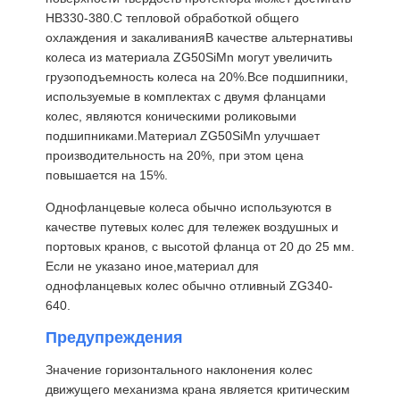
HB330-380.С тепловой обработкой общего
охлаждения и закаливанияВ качестве альтернативы
колеса из материала ZG50SiMn могут увеличить
грузоподъемность колеса на 20%.Все подшипники,
используемые в комплектах с двумя фланцами
колес, являются коническими роликовыми
подшипниками.Материал ZG50SiMn улучшает
производительность на 20%, при этом цена
повышается на 15%.
Однофланцевые колеса обычно используются в
качестве путевых колес для тележек воздушных и
портовых кранов, с высотой фланца от 20 до 25 мм.
Если не указано иное,материал для
однофланцевых колес обычно отливный ZG340-
640.
Предупреждения
Главная
Продукция
Ролики
О Компании
Страница
Значение горизонтального наклонения колес
движущего механизма крана является критическим