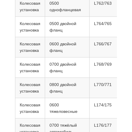
Колесовая
0500
L762/763
2
установка
однофланцевая
Колесовая
0500 двойной
L764/765
2
установка
фланц
Колесовая
0600 двойной
L766/767
2
установка
фланц
Колесовая
0700 двойной
L768/769
3
установка
фланц
Колесовая
0800 двойной
L770/771
3
установка
фланц
Колесовая
0600
L174/175
3
установка
тяжеловесные
Колесовая
0700 тяжёлый
L176/177
3
установка
автомобиль