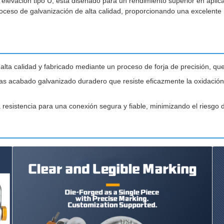
elevación tipo U, está diseñado para un rendimiento superior en aplic
ceso de galvanización de alta calidad, proporcionando una excelente re
lta calidad y fabricado mediante un proceso de forja de precisión, que
cas acabado galvanizado duradero que resiste eficazmente la oxidación 
resistencia para una conexión segura y fiable, minimizando el riesgo d