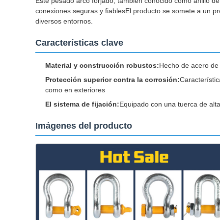
Este pesado arco forjado, también conocido como anillo de 
conexiones seguras y fiablesEl producto se somete a un pro
diversos entornos.
Características clave
Material y construcción robustos:
Hecho de acero de a
Protección superior contra la corrosión:
Característi
como en exteriores
El sistema de fijación:
Equipado con una tuerca de alta 
Imágenes del producto