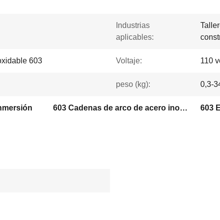
Industrias
Talle
aplicables:
const
noxidable 603
Voltaje:
110 v
peso (kg):
0,3-3
inmersión
603 Cadenas de arco de acero inoxidable