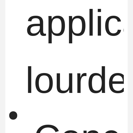
applic
lourde