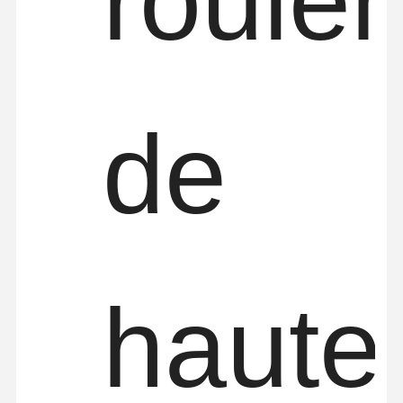
roule
de
haute
Aperçu
Produits
Vidéos
A Propos De
Nous