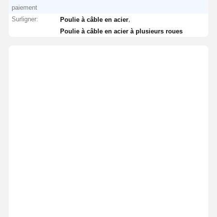
paiement
Surligner:
,
Poulie à câble en acier
Poulie à câble en acier à plusieurs roues
Points
marquants
en un coup
d'œil