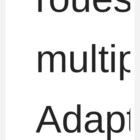
multip
Adapt