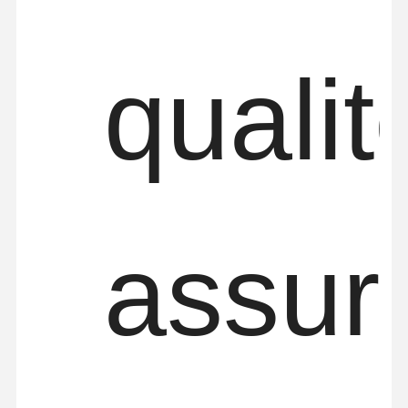
qualit
Visite D'usine
Contrôle De
Contact
Nouvelles
La Qualité
Tous Les Cas
Causez
Maintenant
assur
roues de grue
Tambour de câble métallique
Crochet à grue
Chariot d'extrémité
Bloc de poulie de grue