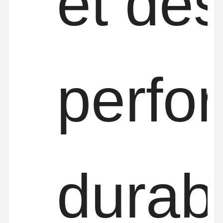
et de
perfo
durab