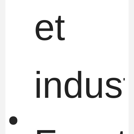
et
indust