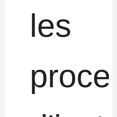
les
proce