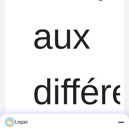
aux
différ
Logan