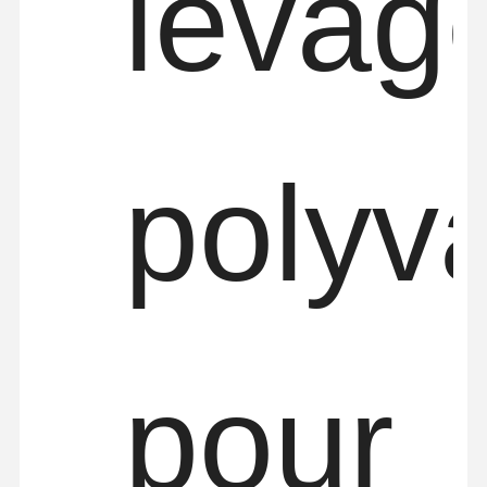
levag
polyv
pour