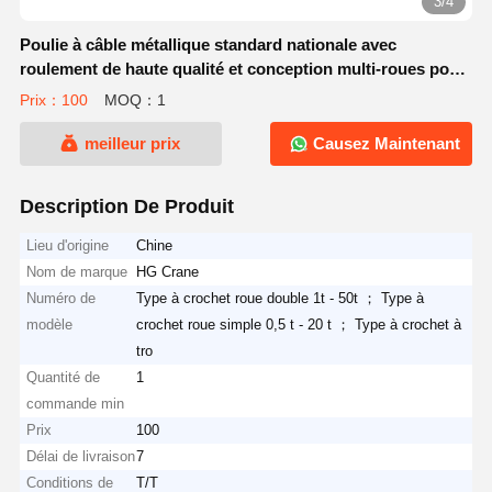
3/4
Poulie à câble métallique standard nationale avec
roulement de haute qualité et conception multi-roues pour
la fonctionnalité d'ouverture et de fermeture dans le levage
Prix：100
MOQ：1
intensif
meilleur prix
Causez Maintenant
Description De Produit
Lieu d'origine
Chine
Nom de marque
HG Crane
Numéro de
Type à crochet roue double 1t - 50t ； Type à
modèle
crochet roue simple 0,5 t - 20 t ； Type à crochet à
tro
Quantité de
1
commande min
Prix
100
Délai de livraison
7
Conditions de
T/T