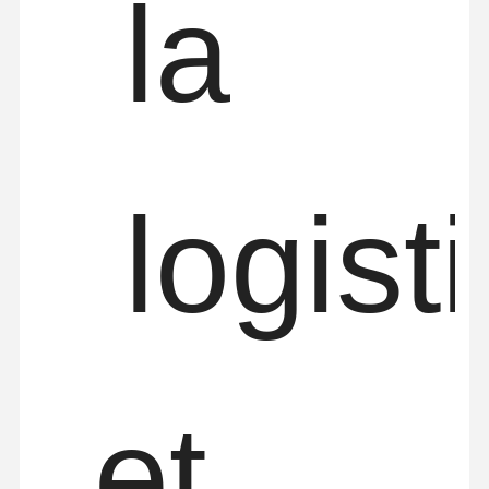
la
logist
et