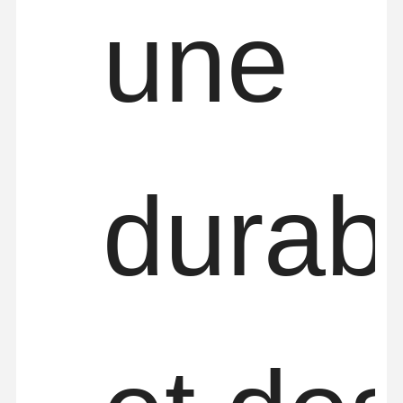
une
Grippages
Grue
Moteur à engrenages et frein
Hisser
durabi
Équipement de transport
Appareils de levage
Accessoires de grue