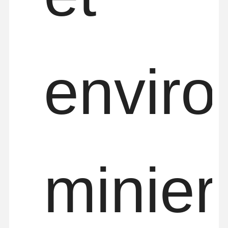
envir
minier