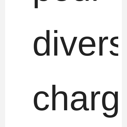
diver
charg