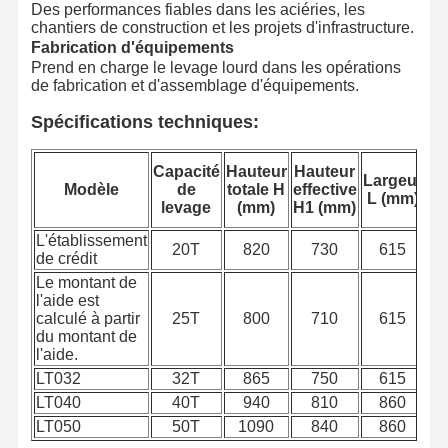
Des performances fiables dans les aciéries, les
chantiers de construction et les projets d'infrastructure.
Fabrication d'équipements
Prend en charge le levage lourd dans les opérations
Visite D'usine
Contrôle De
Contact
Nouvelles
de fabrication et d'assemblage d'équipements.
La Qualité
Spécifications techniques:
Capacité
Hauteur
Hauteur
Largeur
Ép
Modèle
de
totale H
effective
L (mm)
L
levage
(mm)
H1 (mm)
Tous Les Cas
Causez
Maintenant
L'établissement
20T
820
730
615
de crédit
roues de grue
Le montant de
l'aide est
calculé à partir
25T
800
710
615
Tambour de câble métallique
du montant de
l'aide.
Crochet à grue
LT032
32T
865
750
615
LT040
40T
940
810
860
Chariot d'extrémité
LT050
50T
1090
840
860
Bloc de poulie de grue