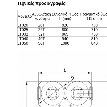
Τεχνικές προδιαγραφές:
Ανυψωτική
Συνολικό Ύψος
Πραγματικό ύψ
Μοντέλο
ικανότητα
H (mm)
H1 (mm)
LT020
20Τ
820
730
LT025
25Τ
800
710
LT032
32Τ
865
750
LT040
40Τ
940
810
LT050
50Τ
1090
840