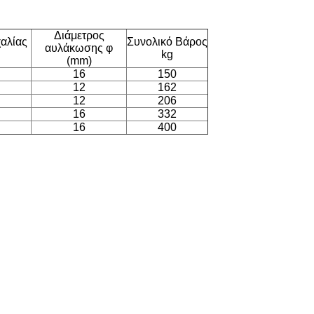
Διάμετρος
χαλίας
Συνολικό Βάρος
αυλάκωσης φ
kg
(mm)
16
150
12
162
12
206
16
332
16
400