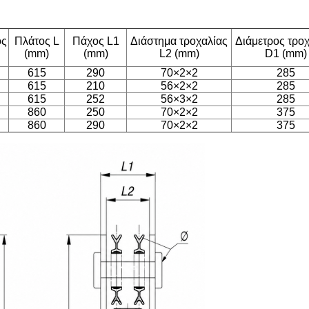
ος
Πλάτος L
Πάχος L1
Διάστημα τροχαλίας
Διάμετρος τρο
(mm)
(mm)
L2 (mm)
D1 (mm)
615
290
70×2×2
285
615
210
56×2×2
285
615
252
56×3×2
285
860
250
70×2×2
375
860
290
70×2×2
375