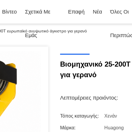
Βίντεο
Σχετικά Με
Επαφή
Νέα
Όλες Οι
00T ευρωπαϊκό ανυψωτικό άγκιστρο για γερανό
Εμάς
Περιπτώσ
Βιομηχανικό 25-200T
για γερανό
Λεπτομέρειες προιόντος:
Τόπος καταγωγής:
Χενάν
Μάρκα:
Huagong