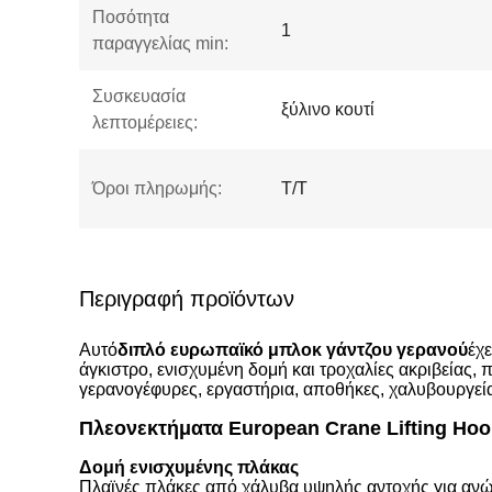
Ποσότητα
1
παραγγελίας min:
Συσκευασία
ξύλινο κουτί
λεπτομέρειες:
Όροι πληρωμής:
T/T
Περιγραφή προϊόντων
Αυτό
διπλό ευρωπαϊκό μπλοκ γάντζου γερανού
έχ
άγκιστρο, ενισχυμένη δομή και τροχαλίες ακριβείας,
γερανογέφυρες, εργαστήρια, αποθήκες, χαλυβουργεία,
Πλεονεκτήματα European Crane Lifting Hoo
Δομή ενισχυμένης πλάκας
Πλαϊνές πλάκες από χάλυβα υψηλής αντοχής για ανώ