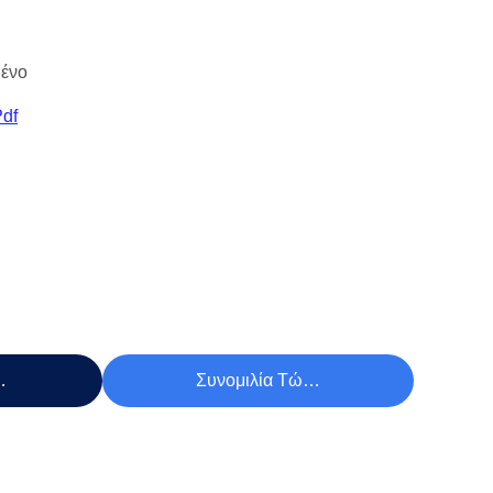
ένο
pdf
Τιμή
Συνομιλία Τώρα