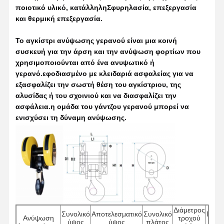
ποιοτικό υλικό, κατάλληλη
Σφυρηλασία, επεξεργασία 
και θερμική επεξεργασία.
Το αγκίστρι ανύψωσης γερανού είναι μια κοινή 
συσκευή για την άρση και την ανύψωση φορτίων που 
χρησιμοποιούνται από ένα ανυψωτικό ή 
γερανό.
εφοδιασμένο με κλειδαριά ασφαλείας για να 
εξασφαλίζει την σωστή θέση του αγκίστριου, της 
αλυσίδας ή του σχοινιού και να διασφαλίζει την 
ασφάλεια.η ομάδα του γάντζου γερανού μπορεί να 
ενισχύσει τη δύναμη ανύψωσης.
Διάμετρος
Συνολικό
Αποτελεσματικό
Συνολικό
Πωλέ
Ανύψωση
τροχού
ύψος
ύψος
πλάτος
Ντιά