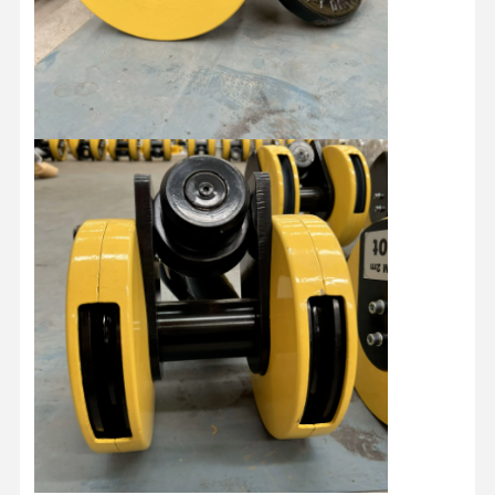
Γύρος
Ποιοτικός
Επαφή
Νέα
Εργοστασίων
Έλεγχος
Όλες Οι
Συνομιλία
Περιπτώσεις
Τώρα
Τροχοί γερανού
Τύμπανο σχοινιών καλωδίων
Κράνος Αγκώνα
Τροχήλατο
Μπλοκ τροχαλίας γερανού