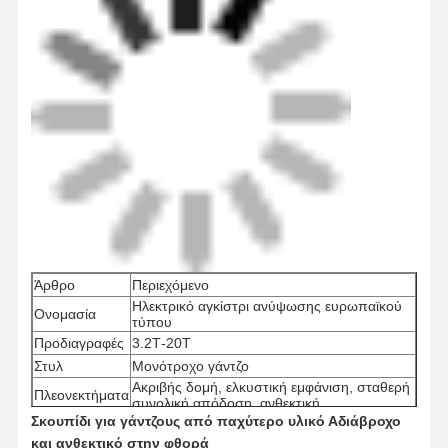
Άρθρο
Περιεχόμενο
Ηλεκτρικό αγκίστρι ανύψωσης ευρωπαϊκού
Ονομασία
τύπου
Προδιαγραφές
3.2Τ-20Τ
Στυλ
Μονότροχο γάντζο
Ακριβής δομή, ελκυστική εμφάνιση, σταθερή
Πλεονεκτήματα
συνολική απόδοση, ανθεκτική
Σκουπίδι για γάντζους από παχύτερο υλικό Αδιάβροχο
Κατάλληλο για ανύψωση, μηχανήματα,
Πεδίο
αποθήκες, λιμάνια, αυτοκίνητα και άλλες
και ανθεκτικό στην φθορά
εφαρμογής
περιπτώσεις