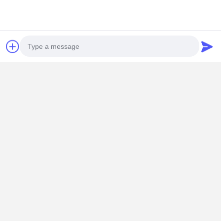
Η τροχαλία κυλά απαλά Υψηλής αντοχής ελαστικό
πίεσης
Photo
Video Call
Audio Call