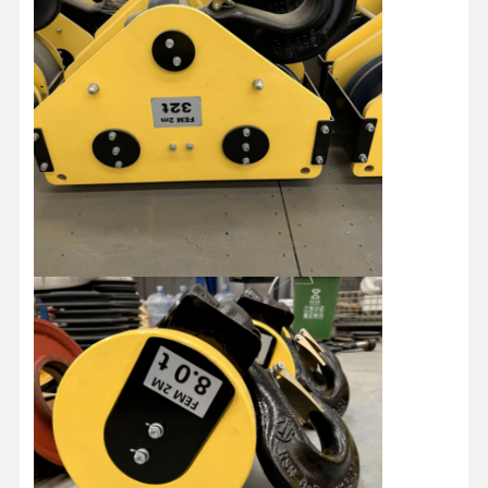
Αρχική
Προϊόντα
Βίντεο
Σχετικά Με
Σελίδα
Εμάς