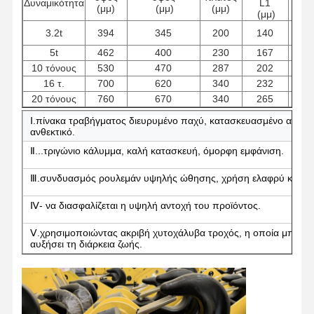
Δυναμικότητα
L1
(μμ)
(μμ)
(μμ)
(μμ
(μμ)
3.2t
394
345
200
140
168
5t
462
400
230
167
195
10 τόνους
530
470
287
202
245
16 τ.
700
620
340
232
355
20 τόνους
760
670
340
265
355
Ⅰ.πίνακα τραβήγματος διευρυμένο παχύ, κατασκευασμένο από υψ
ανθεκτικό.
Ⅱ...τριγώνιο κάλυμμα, καλή κατασκευή, όμορφη εμφάνιση.
Ⅲ.συνδυασμός ρουλεμάν υψηλής ώθησης, χρήση ελαφρύ και ευέ
Ⅳ- να διασφαλίζεται η υψηλή αντοχή του προϊόντος.
Ⅴ.χρησιμοποιώντας ακριβή χυτοχάλυβα τροχός, η οποία μπορεί 
αυξήσει τη διάρκεια ζωής.