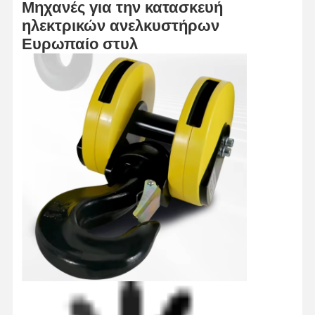
Μηχανές για την κατασκευή
ηλεκτρικών ανελκυστήρων
Αρπαγές
Ευρωπαίο στυλ
Γερανός
Κινητήρας ταχυτήτων & φρένο
Ανυψωτήρας
Εξοπλισμός μεταφορών
Συσκευές ανύψωσης
Συσκευές γερανού