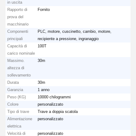
in uscita
Rapporto di
Fornito
prova del
macchinario
Componenti
PLC, motore, cuscinetto, cambio, motore,
principali
recipiente a pressione, ingranaggio
Capacità di
100T
carico nominale
Massimo.
30m
altezza di
sollevamento
Durata
30m
Garanzia
1 anno
Peso (KG)
10000 chilogrammi
Colore
personalizzato
Tipo di trave
Trave a doppia scatola
Casa
Prodotti
Video
Chi Siamo
Alimentazione
personalizzato
elettrica
Velocità di
personalizzato