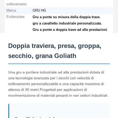
sollevamento
Marca
GRU HG
Evidenziare:
,
Gru a ponte su misura della doppia trave
Fatory Tour
Controllo Di
Contattaci
Notizie
,
Qualità
gru a cavalletto industriale personalizzata
Gru a ponte a doppia trave ad alte prestazioni
Doppia traviera, presa, groppa,
secchio, grana Goliath
Tutti I Casi
Ora
Chiacchieri
Una gru a portiere industriale ad alte prestazioni dotata di
Ruote per gru
una tecnologia avanzata per i secchi con velocità di
sollevamento personalizzabile e una capacità massima di
Tamburo di cavo metallico
altezza di 30 metri.Progettati per applicazioni di
movimentazione di materiali pesanti in vari settori industriali.
Aggancio di gru
Carrello di estremità