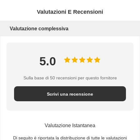
0.78-7.8
ausiliare
Valutazioni E Recensioni
((M/min)
Velocità di
percorrenza
Valutazione complessiva
3.3-33
3.5-35
3.1-31
3.6-36
trasversale
((M/min)
5.0
Sulla base di 50 recensioni per questo fornitore
Scrivi una recensione
Valutazione Istantanea
Di seguito è riportata la distribuzione di tutte le valutazioni