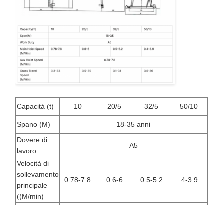
Capacità (t)
10
20/5
32/5
50/10
Spano (M)
18-35 anni
Dovere di
A5
lavoro
Velocità di
sollevamento
0.78-7.8
0.6-6
0.5-5.2
.4-3.9
principale
((M/min)
Velocità di
sollevamento