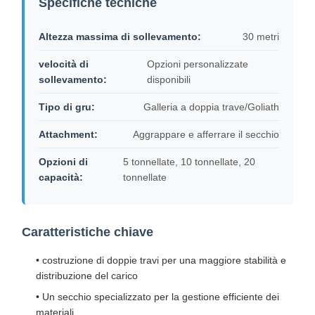
Specifiche tecniche
Blocco di puleggia di gru
Altezza massima di sollevamento:
30 metri
Gru a benna
velocità di
Opzioni personalizzate
Gru
sollevamento:
disponibili
Ingranaggi motore e freno
Tipo di gru:
Galleria a doppia trave/Goliath
Pace
Attachment:
Aggrappare e afferrare il secchio
Attrezzatura di trasporto
Opzioni di
5 tonnellate, 10 tonnellate, 20
capacità:
tonnellate
Dispositivi di sollevamento
Accessori per gru
Caratteristiche chiave
• costruzione di doppie travi per una maggiore stabilità e
distribuzione del carico
• Un secchio specializzato per la gestione efficiente dei
materiali