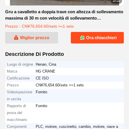
2/11
Gru a cavalletto a doppia trave con altezza di sollevamento
massima di 30 m con velocità di sollevamento
personalizzata per carichi da 5 tonnellate, 10 tonnellate, 20
Prezzo：CN¥76,654.60/sets >=1 sets
tonnellate
Miglior prezzo
Ora chiacchieri
Descrizione Di Prodotto
Luogo di origine
Henan, Cina
Marca
HG CRANE
Certificazione
CE ISO
Prezzo
CN¥76,654.60/sets >=1 sets
Videoispezione
Fornito
in uscita
Rapporto di
Fornito
prova del
macchinario
Componenti
PLC, motore, cuscinetto, cambio, motore, nave a