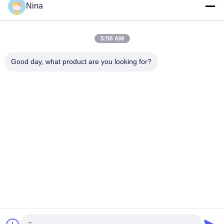
Nina
Ora chiacchieri
5:56 AM
Ottieni Il Miglior Prezzo Per
Good day, what product are you looking for?
Gru a cavalletto a doppia trave con altezza di
sollevamento massima di 30 m con velocità di
sollevamento personalizzata per carichi da 5
tonnellate, 10 tonnellate, 20 tonnellate
Continua
Casa
Circa noi
Contattaci
Desktop Site
Mappa del sito
Norme sulla privacy
Qualità
Ruote per gru
Fabbrica cinese.Copyright © 2026 Henan
Huagong Industrial Group Co., Ltd.. All Rights Reserved.