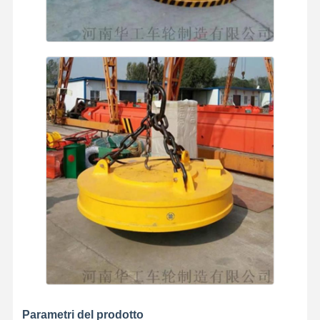
Fatory Tour
Controllo Di
Contattaci
Notizie
Qualità
Tutti I Casi
Ora
Chiacchieri
Ruote per gru
Tamburo di cavo metallico
Aggancio di gru
Carrello di estremità
Blocco di puleggia di gru
Parametri del prodotto