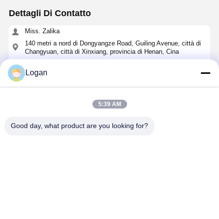
Dettagli Di Contatto
Miss. Zalika
140 metri a nord di Dongyangze Road, Guiling Avenue, città di
Changyuan, città di Xinxiang, provincia di Henan, Cina
+8618901111622
Logan
Ora chiacchieri
5:39 AM
Ottieni Il Miglior Prezzo Per
Good day, what product are you looking for?
Magnete per escavatore e carrello elevatore da
5T con struttura a tenuta stagna e classe di
resistenza al calore C per magneti permanenti
per gru a tensione DC-220V
Continua