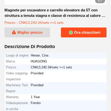
2/7
Magnete per escavatore e carrello elevatore da 5T con
struttura a tenuta stagna e classe di resistenza al calore C
per magneti permanenti per gru a tensione DC-220V
Prezzo：CN¥13,240.34/sets >=1 sets
Miglior prezzo
Ora chiacchieri
Descrizione Di Prodotto
Luogo di origine
Henan, Cina
Marca
HUAGONG
Prezzo
CN¥13,240.34/sets >=1 sets
Video outgoing-
Provided
inspection
Machinery Test
Provided
Report
Warranty
1 Year
Videoispezione
Fornito
in uscita