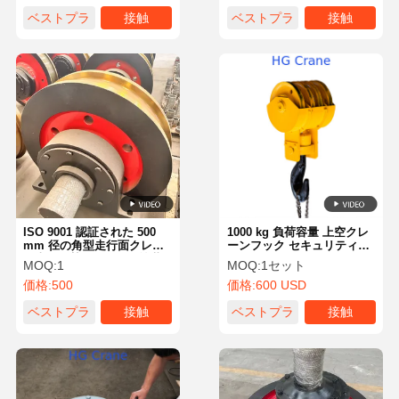
ベストプラ
接触
ベストプラ
接触
イス
イス
ISO 9001 認証された 500
1000 kg 負荷容量 上空クレ
mm 径の角型走行面クレー
ーンフック セキュリティロ
ン車輪と熱処理された塗装
ックとガントリークレーン
MOQ:
1
MOQ:
1セット
表面
のための鉄鋼構造
価格:
500
価格:
600 USD
ベストプラ
接触
ベストプラ
接触
イス
イス
ホーム
製品
ビデオ
企業情報