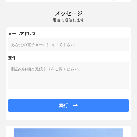
グラブ
レールなしで設置可能な電動ポータブルミニガントリークレーン（高さ
メッセージ
重用液体TKGドラムブレーキ,高トルククレーンブレーキシステム
クレーン
迅速に返信します
ODM サポート Nmrv 030 040 050 アルミ/鋳鉄のトランスミッ
ギアモーターとブレーキ
高トルク用途向け、ソリッドシャフト出力と鋳鉄ハウジングを備えたサ
メールアドレス
ZQ JZQ シリーズ 工業機械用 広範囲の温度範囲と高速入力速度を持つ
ホイスト
KA37-49.79 0.37kW 高効率の90度の螺旋ベーブルギアボックス減速ギ
輸送機器
要件
リモコン制御 ディーゼルエンジン RTG ゴムタイヤ付き ガントリークレ
電動自走型モバイルゴムタイヤ付きガントリークレーン 16T容量,8Mス
持ち上げ装置
ハイドロリック・マニュアル・パレットフォークリフト・トラック 5トン
クレーン用アクセサリー
1年保証付き電動ホイスト用5トン容量ロープガイド - ウインチロープガ
電動ホイストギアボックス リフティングリドクター 1トン/2トン/3トン
流水処理用 ステンレス鋼 移動型 高容量 格子型 取っ取り型 スラグ 除去
続行
3/5/10トン容量電動ホイスト、ダブルスピードハウジングとクレーン
ソフトスタートモーターホイスト YSE/YDE 3相アシンクロン動作と1
高品質のベアリングと重荷リフティングにおける開閉機能のためのマル