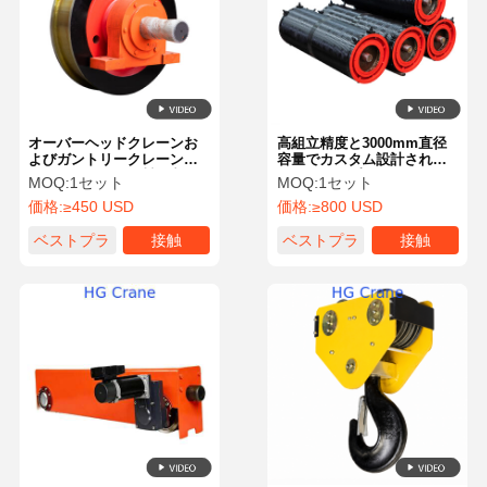
オーバーヘッドクレーンお
高組立精度と3000mm直径
よびガントリークレーン用
容量でカスタム設計された
のZG430-640鋳鋼製、直径
ワイヤロープドラム クレー
MOQ:
1セット
MOQ:
1セット
範囲300-2300mm、表面硬
ンホイストトロッリー
価格:
≥450 USD
価格:
≥800 USD
度HB 300-350の鋼製クレー
ンホイール
ベストプラ
接触
ベストプラ
接触
イス
イス