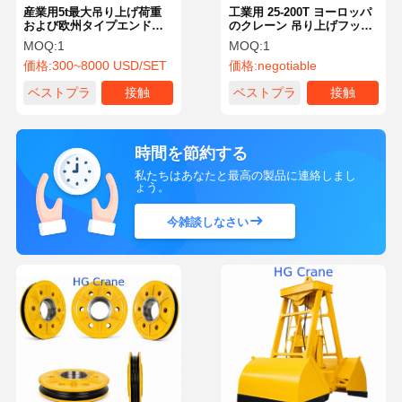
産業用5t最大吊り上げ荷重
工業用 25-200T ヨーロッパ
および欧州タイプエンドキ
のクレーン 吊り上げフック
ャリッジ付き電動ホイスト
ブロック
MOQ:
1
MOQ:
1
オーバーヘッドクレーン
価格:
300~8000 USD/SET
価格:
negotiable
ベストプラ
接触
ベストプラ
接触
イス
イス
時間を節約する
私たちはあなたと最高の製品に連絡しまし
ょう。
今雑談しなさい