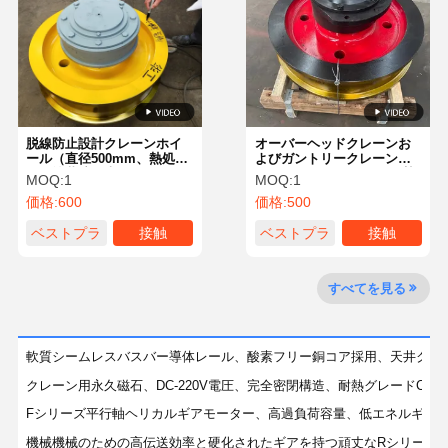
会社案内
品質管理
お問い合わせ
ニュース
脱線防止設計クレーンホイ
オーバーヘッドクレーンお
ール（直径500mm、熱処
よびガントリークレーン
理・塗装済み表面）
用、OEMカスタマイズ、熱
すべての場合
今雑談しなさ
MOQ:
1
MOQ:
1
処理・塗装済み、ISO 9001
い
価格:
600
価格:
500
認証取得、ホイール径
500mmのクレーンホイール
ベストプラ
接触
ベストプラ
接触
クレーンの車輪
イス
イス
すべてを見る
ワイヤー ロープ ドラム
クレーンフック
軟質シームレスバスバー導体レール、酸素フリー銅コア採用、天井クレ
エンドキャリッジ
クレーン用永久磁石、DC-220V電圧、完全密閉構造、耐熱グレードC、
Fシリーズ平行軸ヘリカルギアモーター、高過負荷容量、低エネルギー
クレーン・ポリー・ブロック
機械機械のための高伝送効率と硬化されたギアを持つ頑丈なRシリーズ