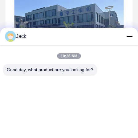
負荷を負担するハイスト・プルイ・ホイール U-グルーブとガイドプル
Jack
10:26 AM
Good day, what product are you looking for?
2008年6月に河南省長原市に設立されたHuagongは,登録資本5600万
元を保有するリフティングアクセサリーの主要メーカーです.事業面
積は75km以上です年間生産量は3万セット,1万セット,1万セット,そ
して5製品には先進的なヨーロッパ技術が利用さ
れ,ISO9001,ISO14001CE,SGSハウアゴンは10年間,国際市場にサー
ビスを提供しており,そのクレーンとアクセサリーは,東南アジア,中
東を含む20カ国以上に直接販売されていますそしてロシア世界で最
もコスト効率の良いクレーンサプライヤー...
詳細情報
問い合わせを送信する
今雑談しなさい