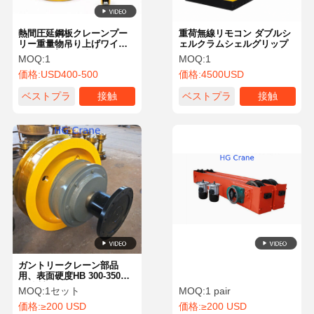
熱間圧延鋼板クレーンプー
重荷無線リモコン ダブルシ
リー重量物吊り上げワイヤ
ェルクラムシェルグリップ
ー ロープ シーブ |あなたの
MOQ:
1
MOQ:
1
ブランド
価格:
USD400-500
価格:
4500USD
ベストプラ
接触
ベストプラ
接触
イス
イス
ガントリークレーン部品
用、表面硬度HB 300-350の
鋳鉄製クレーンホイールお
MOQ:
1セット
MOQ:
1 pair
よびZG430-640鋳鋼
価格:
≥200 USD
価格:
≥200 USD