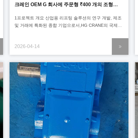
크레인 OEM G 회사에 주문형 ₹400 개의 조형
크레인 바퀴를 공급합니다.
1프로젝트 개요 산업용 리프팅 솔루션의 연구 개발, 제조
및 거래에 특화된 종합 기업으로서,HG CRANE의 국제
무역 부서 (한안 후아곤) 는 최근 특별 수출 프로젝트를
성공적으로 완료했습니다.: 2026년 4월, 우리는 러시아
2026-04-14
회사 G (전체 기계와 함께 브릿지/가트리 크레인의 주요
현지 제조업체) 에 맞춤형 ø400 가조 바퀴 세트를
배달했습니다. 2고객 요구사항 및 맞춤형 생산 프로
크레인 전체 기계 제조업체로서 러시아 회사 G는
브릿지와 랜트리 크레인 생산 라인에 대한 엄격한 기술
매개 변수 요구 사항을 제안했습니다.회사의 ...