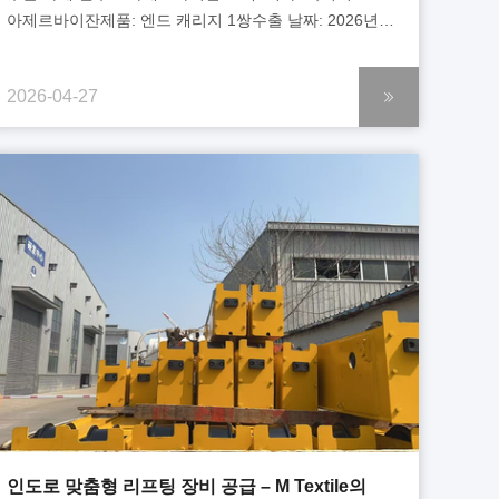
아제르바이잔제품: 엔드 캐리지 1쌍수출 날짜: 2026년
4월 프로젝트 배경 회사 I는 5톤 오버헤드 크레인의 엔드
캐리지를 교체할 계획이었습니다.고객의 실제 작업
2026-04-27
조건과 특정 요구 사항을 바탕으로, 저희는 맞춤형
솔루션을 제공하여 그들의 요구에 맞추었습니다. 당사의
솔루션 기존 크레인 구조 및 작동 환경에 대한 철저한
분석 수행 1쌍의 맞춤형 엔드 캐리지를 설계 및 제조하여
5톤 오버헤드 크레인과의 완벽한 호환성 보장 엔드
캐리지 설계를 최적화하여 안정성 향상 및 크레인 이동...
인도로 맞춤형 리프팅 장비 공급 – M Textile의