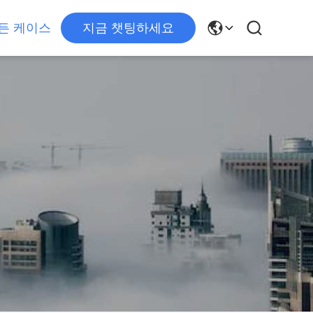
든 케이스
지금 챗팅하세요