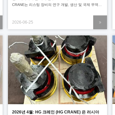
CRANE는 리스팅 장비의 연구 개발, 생산 및 국제 무역에
종사하는 전문 제조업체입니다. 2026년 6월, 우리는
인도네시아에서 회사 S를 위해 두 세트의 철사선 전기
2026-06-25
호스를 포장하고 출하했습니다. 모든 승강장들은 단단히
고정되어 긴 해상 운송을 위해 완전히 보호된 두꺼운 수출
접합판 상자에 포장되었습니다. 2고객 요구사항 회사 S는
인도네시아의 현지 기계 설비 기업입니다. 두 개의 철회
로프 호이더는 오버헤드 크레인 업그레이드 프로젝트에
주문되었습니다. 1 세트: 5 톤 가닥 전기 ...
2026년 4월: HG 크레인 (HG CRANE) 은 러시아