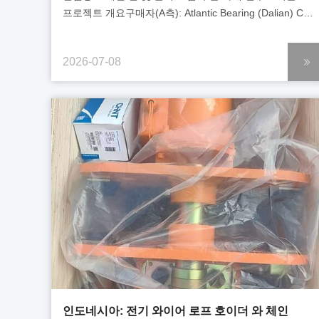
프로젝트 개요구매자(A측): Atlantic Bearing (Dalian) Co.,
Ltd.공급업체(B측): Henan Huagong Industrial Group
Co., Ltd.계약번호 : P0023100서명 날짜: 2026년 3월
2026-07-08
20일, Wafangdian제품 카테고리: 중부하 작업용 크레인
예비 부품 – 풀리 블록 및 구동 휠 어셈블리총 계약 금액:
RMB 54,220배송 기간: FOB 칭다오항리드타임: 선불금
수령 후 영업일 기준 45일2. 주문상품 목록 및 주문내...
인도네시아: 전기 와이어 로프 호이더 와 체인