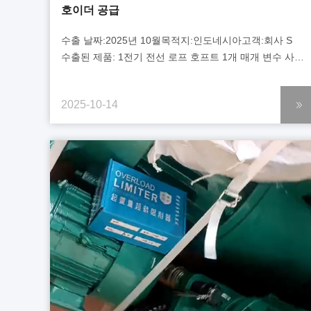
호이더 공급
수출 날짜:2025년 10월목적지:인도네시아고객:회사 S
수출된 제품: 1전기 전선 로프 호프트 1개 매개 변수 사양
들어올림 능력 5톤 들어올림 높이 12미터 리프팅 속도
8m/min 전원 공급 380V / 50Hz / 3단계 2전기 체인
2025-10-14
호프트 1 단위 매개 변수 사양 들어올림 능력 5톤
들어올림 높이 6미터 리프팅 속도 2.7m/min 전원 공급
380V / 50Hz / 3단계...