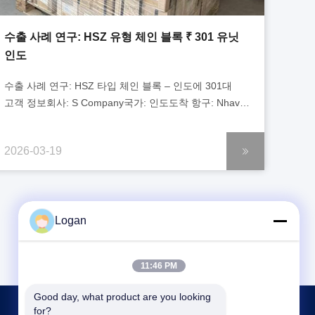
수출 사례 연구: HSZ 유형 체인 블록 ₹ 301 유닛
인도
수출 사례 연구: HSZ 타입 체인 블록 – 인도에 301대
고객 정보회사: S Company국가: 인도도착 항구: Nhava
Sheva / Mundra, 인도 제품 정보제품: HSZ 타입 수동
체인 블록모델 및 수량: 1톤 × 3미터 – 161대 2톤 × 3미터
2026-03-19
– 140대총 수량: 301대용도: 산업용 리프팅, 창고 보관 및
건설 유지보수 프로젝트 배경 2025년 초, 인도에 기반을
둔 잘 알려진 산업 장비 공급업체인 "HSZ 체인 블록은
약속대로 도착했습니다. 포장도 잘 되어 있고 서류도
Logan
제대로 갖춰져 있으며 품질도 일관됩니다...
11:46 PM
Good day, what product are you looking 
for?