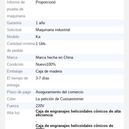
Informe de
Proporcionó
prueba de
maquinaria
Garantía
1 año
Solicitud
Maquinaria industrial
Modelo
Ka
Cantidad mínima
1 Uds.
de pedido
Marca
Marca hecha en China
Condición
Nuevo100%
Embalaje
Caja de madera
El tiempo de
3-7 días
entrega
Plazo de pago
Aseguramiento del comercio
Color
La petición de Custuestomer
Fuerza
220V
Caja de engranajes helicoidales cónicos de alta
Inicio
Productos
Videos
Sobre
Alta luz:
eficiencia
Nosotros
,
Caja de engranajes helicoidales cónicos de