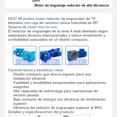
220V
,
Motor de engranaje reductor de alta eficiencia
KA37 49 puntos motor reductor de engranajes de 79
Visita A La
Control De
Contacto
Noticias
kilovatios con caja de cambios cónica helicoidal de 90°
Fábrica
Calidad
Sistema de motor tres en uno
El reductor de engranajes de la serie K está diseñado según
estándares técnicos internacionales y ofrece rendimiento y
confiabilidad avanzados en un diseño compacto.
Todos Los
Ahora Charle
Casos
Características y beneficios clave
Las ruedas de las grúas
Diseño compacto que ahorra espacio para una
instalación eficiente
Fiabilidad y durabilidad excepcionales para aplicaciones
Tambor de cuerda de alambre
exigentes
Alta capacidad de sobrecarga para operaciones de
El gancho de grúa
servicio pesado
Bajo consumo de energía con eficiencia de rendimiento
superior
Carro de Extremo
Eficiencia del reductor de engranajes superior al 95%
Detalles y especificaciones del producto
Bloque de polea de grúa