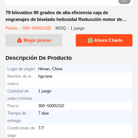
2/7
79 kilovatios 90 grados de alta eficiencia caja de
engranajes de biselado helicoidal Reducción motor de
engranajes para maquinaria industrial
Precio：300~5000USD
MOQ：1 juego
Mejor precio
Ahora Charle
Descripción De Producto
Lugar de origen
Henan, China
Nombre de la
hgcrane
marca
Cantidad de
1 juego
orden mínima
Precio
300~5000USD
Tiempo de
7 dias
entrega
Condiciones de
T/T
pago