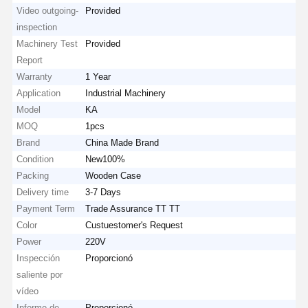
Video outgoing-
Provided
inspection
Machinery Test
Provided
Report
Warranty
1 Year
Application
Industrial Machinery
Model
KA
MOQ
1pcs
Brand
China Made Brand
Condition
New100%
Packing
Wooden Case
Delivery time
3-7 Days
Payment Term
Trade Assurance TT TT
Color
Custuestomer's Request
Power
220V
Inspección
Proporcionó
saliente por
vídeo
Informe de
Proporcionó