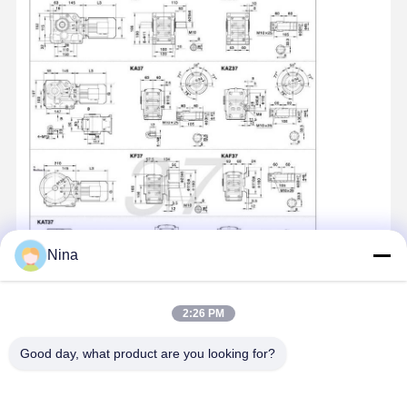
Ganchos agarradores
Grúa
Motor de engranajes y freno
Izar
Equipo de transporte
Dispositivos de elevación
Nina
Accesorios para grúas
2:26 PM
Good day, what product are you looking for?