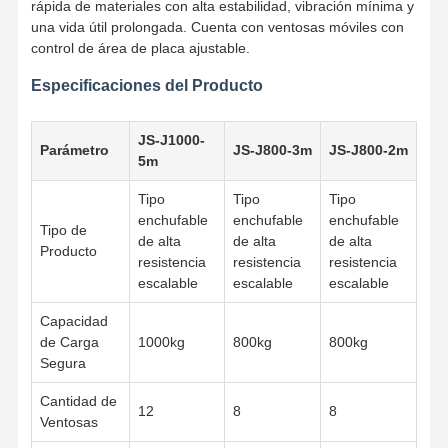
rápida de materiales con alta estabilidad, vibración mínima y
una vida útil prolongada. Cuenta con ventosas móviles con
control de área de placa ajustable.
Especificaciones del Producto
JS-J1000-
Parámetro
JS-J800-3m
JS-J800-2m
5m
Tipo
Tipo
Tipo
enchufable
enchufable
enchufable
Tipo de
de alta
de alta
de alta
Producto
resistencia
resistencia
resistencia
escalable
escalable
escalable
Capacidad
de Carga
1000kg
800kg
800kg
Segura
Cantidad de
12
8
8
Ventosas