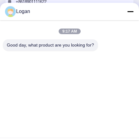
+8618901111622
Logan
Ahora Charle
9:17 AM
Obtenga El Mejor Precio Por
Good day, what product are you looking for?
Elevador de ventosas para vidrio con
capacidad de carga de 800 kg, dimensiones
personalizables y certificación CE para
instalación de vidrio
Continuar
Inicio
Mapa del
Contactar
Desktop
Sitio
Ahora
Site
Mapa del Sitio
Políticas de privacidad