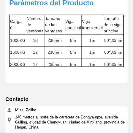
Parámetros del Producto
Número
Tamaño
Tamaño
Carga
Viga
Viga
de
de las
de la viga
útil
principal
transversal
ventosas
ventosas
principal
1000KG
10
230mm
5m
1m
80*80mm
1500KG
12
230mm
5m
1m
80*80mm
2000KG
12
230mm
5m
1m
80*80mm
Contacto
Miss. Zalika
140 metros al norte de la carretera de Dongyangze, avenida
Guiling, ciudad de Changyuan, ciudad de Xinxiang, provincia de
Henan, China