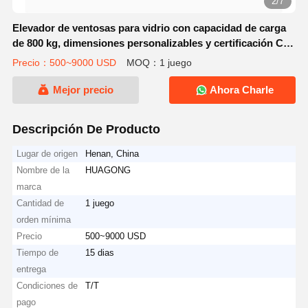
3/7
Elevador de ventosas para vidrio con capacidad de carga
de 800 kg, dimensiones personalizables y certificación CE
para instalación de vidrio
Precio：500~9000 USD
MOQ：1 juego
Mejor precio
Ahora Charle
Descripción De Producto
Lugar de origen
Henan, China
Nombre de la
HUAGONG
marca
Cantidad de
1 juego
orden mínima
Precio
500~9000 USD
Tiempo de
15 dias
entrega
Condiciones de
T/T
pago