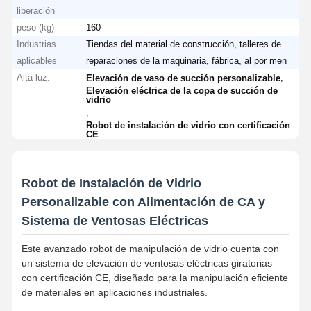
liberación
peso (kg)
160
Industrias
Tiendas del material de construcción, talleres de
Visita A La
Control De
Contacto
Noticias
aplicables
reparaciones de la maquinaria, fábrica, al por men
Fábrica
Calidad
Alta luz:
,
Elevación de vaso de succión personalizable
Elevación eléctrica de la copa de succión de
vidrio
,
Robot de instalación de vidrio con certificación
CE
Todos Los
Ahora Charle
Casos
Robot de Instalación de Vidrio
Las ruedas de las grúas
Personalizable con Alimentación de CA y
Sistema de Ventosas Eléctricas
Tambor de cuerda de alambre
Este avanzado robot de manipulación de vidrio cuenta con
El gancho de grúa
un sistema de elevación de ventosas eléctricas giratorias
con certificación CE, diseñado para la manipulación eficiente
Carro de Extremo
de materiales en aplicaciones industriales.
Bloque de polea de grúa