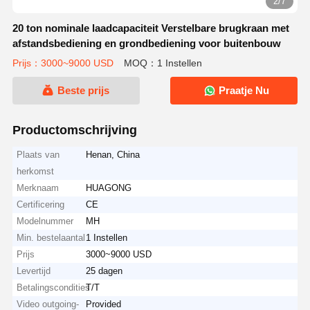
2/7
20 ton nominale laadcapaciteit Verstelbare brugkraan met
afstandsbediening en grondbediening voor buitenbouw
Prijs：3000~9000 USD
MOQ：1 Instellen
Beste prijs
Praatje Nu
Productomschrijving
Plaats van
Henan, China
herkomst
Merknaam
HUAGONG
Certificering
CE
Modelnummer
MH
Min. bestelaantal
1 Instellen
Prijs
3000~9000 USD
Levertijd
25 dagen
Betalingscondities
T/T
Video outgoing-
Provided