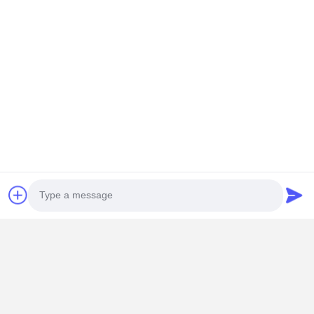
Productnaam
MH-kranen van het type truss
Vervoervermogen
≤ 20 ton
Span (sporenvermogen)
≤ 31,5 m
Werkkwaliteit
A3-A5
Photo
Omgevingstemperatuur
-20 tot 40°C
Cabinecontrole,
Video Call