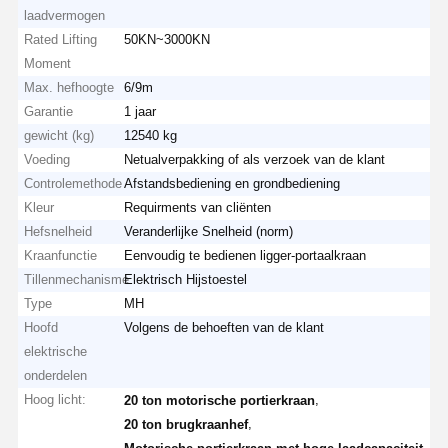
laadvermogen
Rated Lifting
50KN~3000KN
Moment
Fabrieksreis
Kwaliteitscont
Contacteer
Nieuws
Max. hefhoogte
6/9m
Role
Ons
Garantie
1 jaar
gewicht (kg)
12540 kg
Voeding
Netualverpakking of als verzoek van de klant
Controlemethode
Afstandsbediening en grondbediening
Kleur
Requirments van cliënten
Alle Gevallen
Praatje Nu
Hefsnelheid
Veranderlijke Snelheid (norm)
Kraanfunctie
Eenvoudig te bedienen ligger-portaalkraan
Kroevenwielen
Tillenmechanisme
Elektrisch Hijstoestel
Type
MH
De trommel van de draadkabel
Hoofd
Volgens de behoeften van de klant
elektrische
Kraanhoek
onderdelen
Eindwagen
Hoog licht:
,
20 ton motorische portierkraan
,
20 ton brugkraanhef
Kraan-pulleyblok