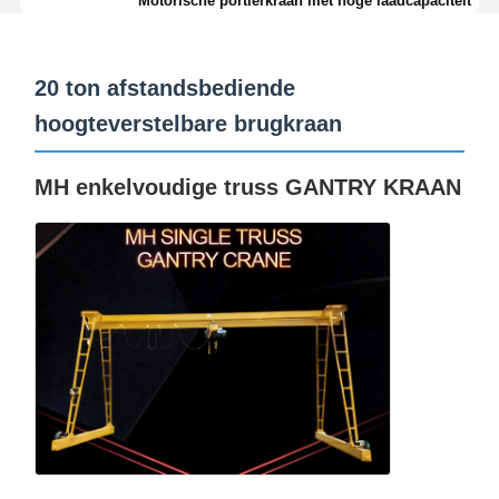
Motorische portierkraan met hoge laadcapaciteit
Grepen
Kraan
20 ton afstandsbediende
hoogteverstelbare brugkraan
Motor- en remversnellingen
Hijsen
MH enkelvoudige truss GANTRY KRAAN
Vervoersmateriaal
Lifttoestellen
Aanhangsels voor kranen