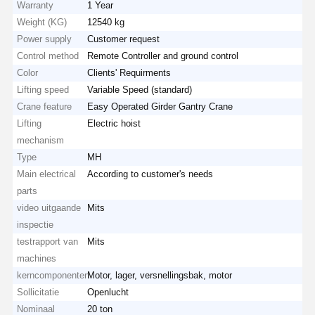
Warranty
1 Year
Weight (KG)
12540 kg
Power supply
Customer request
Control method
Remote Controller and ground control
Color
Clients' Requirments
Lifting speed
Variable Speed (standard)
Crane feature
Easy Operated Girder Gantry Crane
Lifting
Electric hoist
mechanism
Type
MH
Main electrical
According to customer's needs
parts
video uitgaande
Mits
inspectie
testrapport van
Mits
machines
Thuis
Producten
Videos
Over Ons
kerncomponenten
Motor, lager, versnellingsbak, motor
Sollicitatie
Openlucht
Nominaal
20 ton