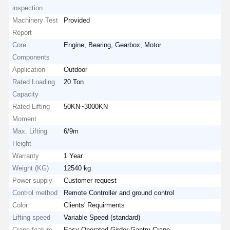
inspection
Machinery Test
Provided
Report
Core
Engine, Bearing, Gearbox, Motor
Components
Application
Outdoor
Rated Loading
20 Ton
Capacity
Rated Lifting
50KN~3000KN
Moment
Max. Lifting
6/9m
Height
Warranty
1 Year
Weight (KG)
12540 kg
Power supply
Customer request
Control method
Remote Controller and ground control
Color
Clients' Requirments
Lifting speed
Variable Speed (standard)
Crane feature
Easy Operated Girder Gantry Crane