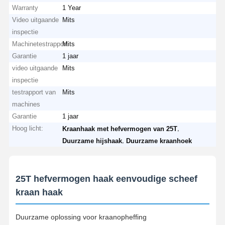
Warranty
1 Year
Video uitgaande
Mits
inspectie
Machinetestrapport
Mits
Garantie
1 jaar
video uitgaande
Mits
inspectie
testrapport van
Mits
machines
Garantie
1 jaar
Hoog licht:
,
Kraanhaak met hefvermogen van 25T
,
Duurzame hijshaak
Duurzame kraanhoek
25T hefvermogen haak eenvoudige scheef
kraan haak
Duurzame oplossing voor kraanopheffing