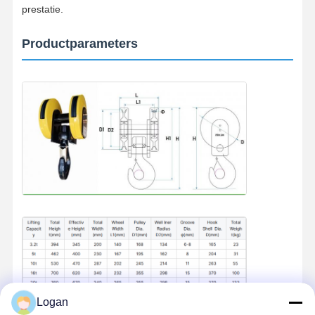
Grepen
prestatie.
Kraan
Productparameters
Motor- en remversnellingen
Hijsen
Vervoersmateriaal
Lifttoestellen
Aanhangsels voor kranen
Logan