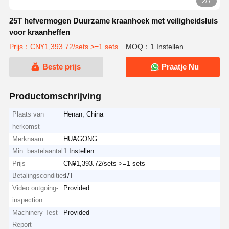
2/7
25T hefvermogen Duurzame kraanhoek met veiligheidsluis
voor kraanheffen
Prijs：CN¥1,393.72/sets >=1 sets
MOQ：1 Instellen
Beste prijs
Praatje Nu
Productomschrijving
Plaats van
Henan, China
herkomst
Merknaam
HUAGONG
Min. bestelaantal
1 Instellen
Prijs
CN¥1,393.72/sets >=1 sets
Betalingscondities
T/T
Video outgoing-
Provided
inspection
Machinery Test
Provided
Report