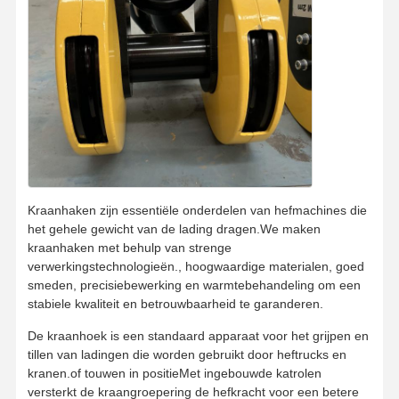
Fabrieksreis
Kwaliteitscont
Contacteer
Nieuws
Role
Ons
Alle Gevallen
Praatje Nu
Kraanhaken zijn essentiële onderdelen van hefmachines die
Kroevenwielen
het gehele gewicht van de lading dragen.We maken
kraanhaken met behulp van strenge
De trommel van de draadkabel
verwerkingstechnologieën., hoogwaardige materialen, goed
smeden, precisiebewerking en warmtebehandeling om een
Kraanhoek
stabiele kwaliteit en betrouwbaarheid te garanderen.
Eindwagen
De kraanhoek is een standaard apparaat voor het grijpen en
tillen van ladingen die worden gebruikt door heftrucks en
Kraan-pulleyblok
kranen.of touwen in positieMet ingebouwde katrolen
versterkt de kraangroepering de hefkracht voor een betere