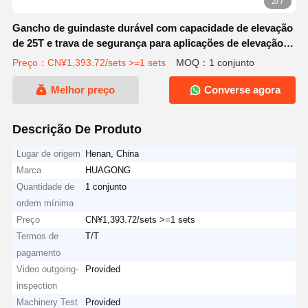
2/7
Gancho de guindaste durável com capacidade de elevação
de 25T e trava de segurança para aplicações de elevação
com guindaste
Preço：CN¥1,393.72/sets >=1 sets
MOQ：1 conjunto
Melhor preço
Converse agora
Descrição De Produto
Lugar de origem
Henan, China
Marca
HUAGONG
Quantidade de
1 conjunto
ordem mínima
Preço
CN¥1,393.72/sets >=1 sets
Termos de
T/T
pagamento
Video outgoing-
Provided
inspection
Machinery Test
Provided