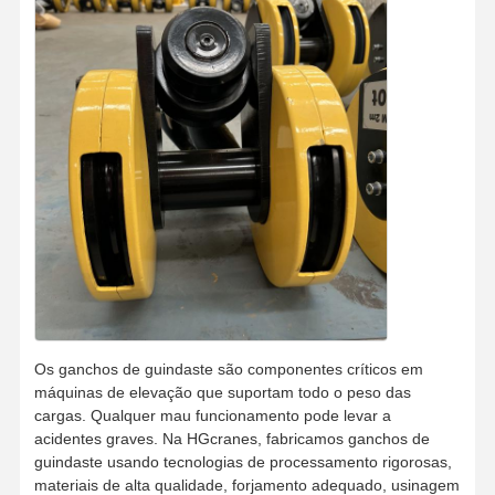
Fábrica
Controle De
Fale
Notícias
Qualidade
Conosco
Todos Os
Converse
Casos
Agora
Rodas de guindastes
Cilindro de corda do fio
Os ganchos de guindaste são componentes críticos em
máquinas de elevação que suportam todo o peso das
Gancho de guindaste
cargas. Qualquer mau funcionamento pode levar a
acidentes graves. Na HGcranes, fabricamos ganchos de
Carro de Extremidade
guindaste usando tecnologias de processamento rigorosas,
materiais de alta qualidade, forjamento adequado, usinagem
Bloco de poleia de guindaste