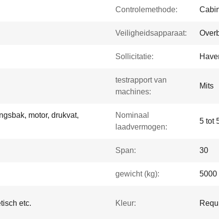
Controlemethode:
Cabin
Veiligheidsapparaat:
Overb
Sollicitatie:
Haven
testrapport van
Mits
machines:
ingsbak, motor, drukvat,
Nominaal
5 tot 
laadvermogen:
Span:
30
gewicht (kg):
5000
tisch etc.
Kleur:
Requi