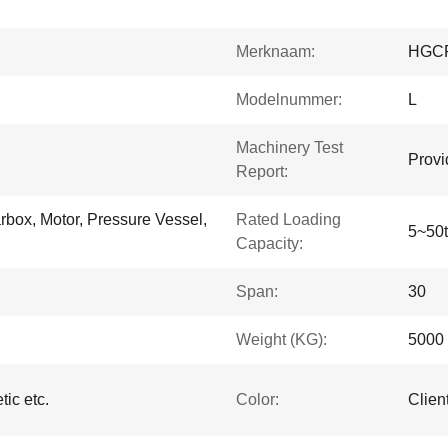
Merknaam:
HGC
Modelnummer:
L
Machinery Test
Provi
Report:
rbox, Motor, Pressure Vessel,
Rated Loading
5~50
Capacity:
Span:
30
Weight (KG):
5000
ic etc.
Color:
Clien