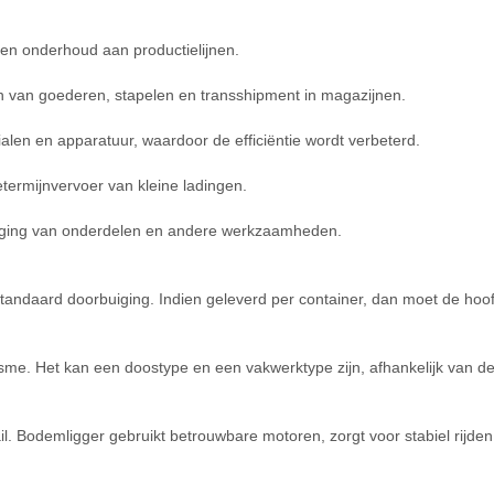
 en onderhoud aan productielijnen.
en van goederen, stapelen en transshipment in magazijnen.
len en apparatuur, waardoor de efficiëntie wordt verbeterd.
etermijnvervoer van kleine ladingen.
ging van onderdelen en andere werkzaamheden.
tandaard doorbuiging. Indien geleverd per container, dan moet de hoof
. Het kan een doostype en een vakwerktype zijn, afhankelijk van de v
l. Bodemligger gebruikt betrouwbare motoren, zorgt voor stabiel rijden