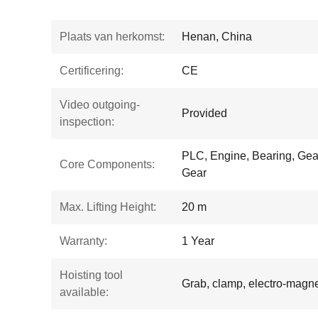
Plaats van herkomst:
Henan, China
Certificering:
CE
Video outgoing-
Provided
inspection:
PLC, Engine, Bearing, Gea
Core Components:
Gear
Max. Lifting Height:
20 m
Warranty:
1 Year
Hoisting tool
Grab, clamp, electro-magnet
available: