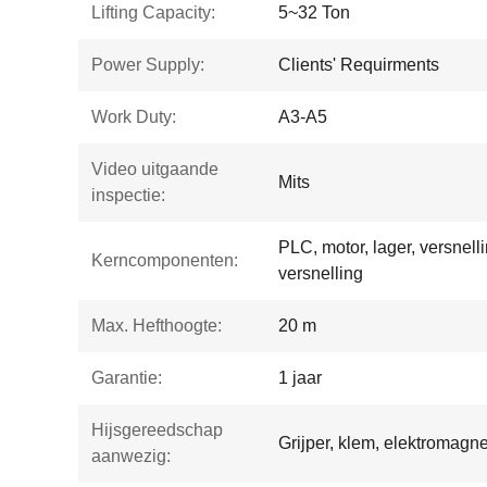
Lifting Capacity:
5~32 Ton
Power Supply:
Clients' Requirments
Work Duty:
A3-A5
Video uitgaande
Mits
inspectie:
PLC, motor, lager, versnell
Kerncomponenten:
versnelling
Max. Hefthoogte:
20 m
Garantie:
1 jaar
Hijsgereedschap
Grijper, klem, elektromagne
aanwezig: