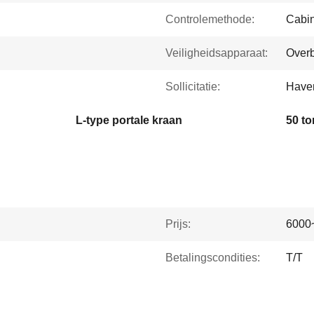
Controlemethode:
Cabin
Veiligheidsapparaat:
Overb
Sollicitatie:
Haven
L-type portale kraan
50 t
Prijs:
6000
Betalingscondities:
T/T