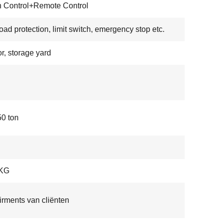
 Control+Remote Control
oad protection, limit switch, emergency stop etc.
r, storage yard
50 ton
KG
rments van cliënten