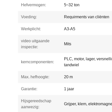
Hefvermogen:
5~32 ton
Voeding:
Requirments van cliënten
Werkplicht:
A3-A5
video uitgaande
Mits
inspectie:
PLC, motor, lager, versnell
kerncomponenten:
tandwiel
Max. hefhoogte:
20 m
Garantie:
1 jaar
Hijsgereedschap
Grijper, klem, elektromagne
aanwezig: