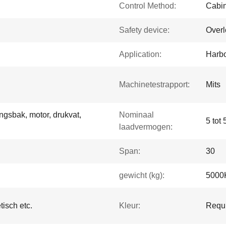
Control Method:
Cabin
Safety device:
Overl
Application:
Harbo
Machinetestrapport:
Mits
ingsbak, motor, drukvat,
Nominaal
5 tot 
laadvermogen:
Span:
30
gewicht (kg):
5000
tisch etc.
Kleur:
Requi