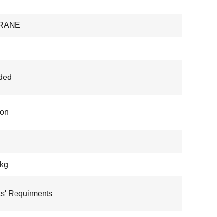
RANE
ded
ton
 kg
ts' Requirments