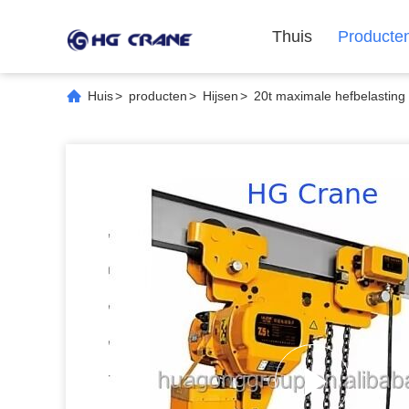
Thuis
Producte
Huis
>
producten
>
Hijsen
>
20t maximale hefbelastin