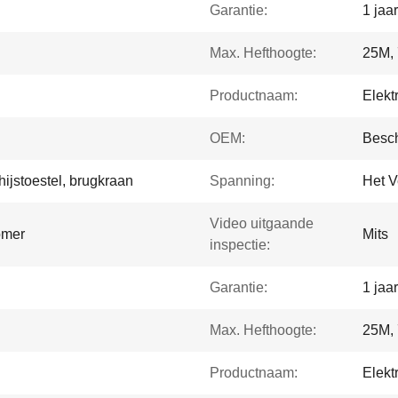
Garantie:
1 jaar
Max. Hefthoogte:
25M, 
Productnaam:
Elekt
OEM:
Besc
ijstoestel, brugkraan
Spanning:
Het V
Video uitgaande
omer
Mits
inspectie:
Garantie:
1 jaar
Max. Hefthoogte:
25M, 
Productnaam:
Elekt