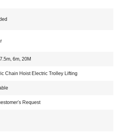
ded
r
7.5m, 6m, 20M
ic Chain Hoist Electric Trolley Lifting
able
estomer's Request