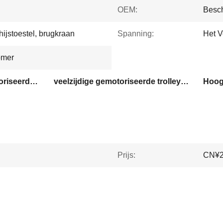
OEM:
Besc
ijstoestel, brugkraan
Spanning:
Het V
omer
High performance gemotoriseerde trolleyhef
veelzijdige gemotoriseerde trolleyhef
Prijs:
CN¥2,