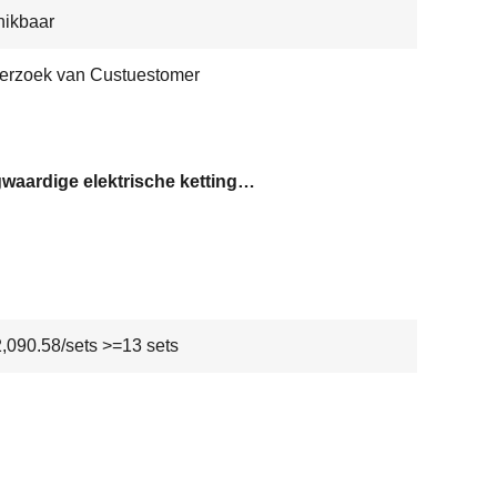
hikbaar
erzoek van Custuestomer
Hoogwaardige elektrische kettingwinch
090.58/sets >=13 sets