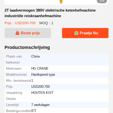
2/6
2T laadvermogen 380V elektrische ketenhefmachine
industriële reiskraanhefmachine
Prijs：USD200-700
MOQ：1
Beste prijs
Praatje Nu
Productomschrijving
Plaats van
China
herkomst
Merknaam
HG CRANE
Modelnummer
Hardlopend type
Min. bestelaantal
1
Prijs
USD200-700
Verpakking
HOUTEN KIST
Details
Levertijd
7 werkdagen
Betalingscondities
T/T