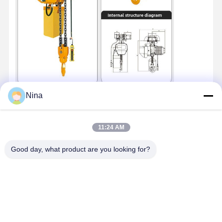
Nina
Contactgegevens
11:24 AM
Miss. Zalika
Good day, what product are you looking for?
140 meter ten noorden van Dongyangze Road, Guiling Avenue,
Changyuan City, Xinxiang City, provincie Henan, China
+8618901111622
Praatje Nu