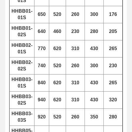
01S
HHBB01-
650
520
260
300
176
Fabrieksreis
Kwaliteitscont
Contacteer
Nieuws
01S
Role
Ons
HHBB01-
640
460
230
280
205
02S
HHBB02-
770
620
310
430
265
01S
Alle Gevallen
Praatje Nu
HHBB02-
740
520
260
300
230
02S
Kroevenwielen
HHBB03-
840
620
310
430
265
De trommel van de draadkabel
01S
HHBB03-
Kraanhoek
940
620
310
430
320
02S
Eindwagen
HHBB03-
920
520
260
350
280
03S
Kraan-pulleyblok
HHBB05-