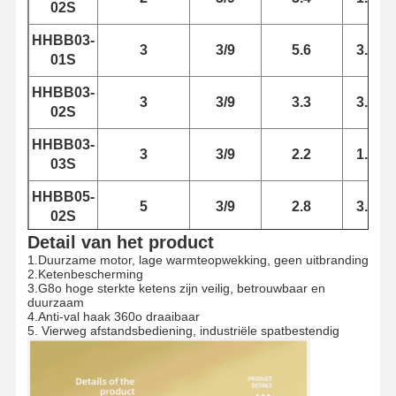
02S
HHBB03-
3
3/9
5.6
3.0
01S
HHBB03-
3
3/9
3.3
3.0
02S
HHBB03-
3
3/9
2.2
1.5
03S
HHBB05-
5
3/9
2.8
3.0
02S
Detail van het product
1.Duurzame motor, lage warmteopwekking, geen uitbranding
2.Ketenbescherming
3.G8o hoge sterkte ketens zijn veilig, betrouwbaar en
duurzaam
4.Anti-val haak 360o draaibaar
5. Vierweg afstandsbediening, industriële spatbestendig