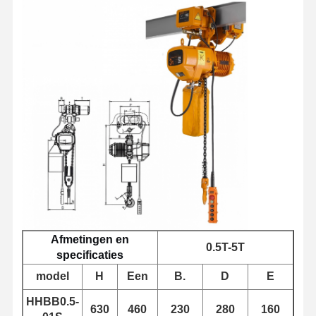
Afmetingen en
0.5T-5T
specificaties
Thuis
Producten
Videos
Over Ons
model
H
Een
B.
D
E
HHBB0.5-
630
460
230
280
160