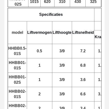
1015
620
310
430
325
Grepen
02S
Kraan
Specificaties
Motor- en remversnellingen
model
Liftvermogen
Lifthoogte
Liftsnelheid
Hijsen
Kracht
Vervoersmateriaal
HHBB0.5-
0.5
3/9
7.2
1.1
Lifttoestellen
01S
HHBB01-
Aanhangsels voor kranen
1
3/9
6.8
1.5
01S
HHBB01-
1
3/9
3.6
1.1
02S
HHBB02-
2
3/9
6.6
3.0
01S
HHBB02-
2
3/9
3.4
1.5