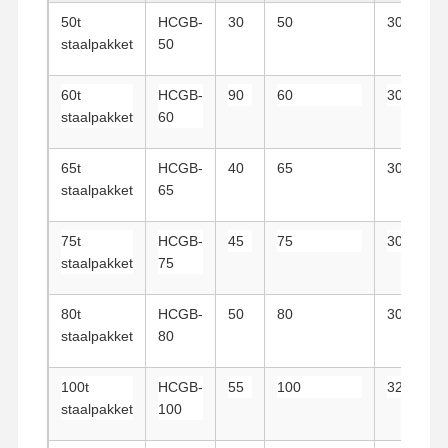
50t
HCGB-
30
50
30
staalpakket
50
Fabrieksreis
Kwaliteitscont
Contacteer
Nieuws
Role
Ons
60t
HCGB-
90
60
30
staalpakket
60
65t
HCGB-
40
65
30
staalpakket
65
Alle Gevallen
Praatje Nu
75t
HCGB-
45
75
30
Kroevenwielen
staalpakket
75
De trommel van de draadkabel
80t
HCGB-
50
80
30
Kraanhoek
staalpakket
80
Eindwagen
100t
HCGB-
55
100
32
staalpakket
100
Kraan-pulleyblok