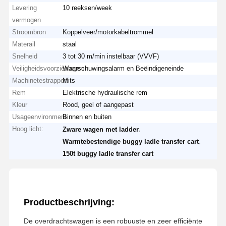
Levering
10 reeksen/week
vermogen
Stroombron
Koppelveer/motorkabeltrommel
Materail
staal
Snelheid
3 tot 30 m/min instelbaar (VVVF)
Veiligheidsvoorzieningen
Waarschuwingsalarm en Beëindigeneinde
Machinetestrapport
Mits
Rem
Elektrische hydraulische rem
Kleur
Rood, geel of aangepast
Usageenvironment
Binnen en buiten
Hoog licht:
,
Zware wagen met ladder
,
Warmtebestendige buggy ladle transfer cart
150t buggy ladle transfer cart
Productbeschrijving:
De overdrachtswagen is een robuuste en zeer efficiënte