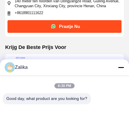
140 meter ten noorden van Dongyangze Road, Guiling Avenue,
Changyuan City, Xinxiang City, provincie Henan, China
+8618901111622
Praatje Nu
Krijg De Beste Prijs Voor
150t zwaarwaarwaardig warmtebestendige
buggy ladle transfer cart voor het hanteren van
Zalika
stalen ladle en metaalmateriaal
6:30 PM
Doorgaan
Good day, what product are you looking for?
Geadviseerde Producten