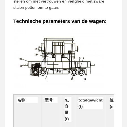
stellen om met vertrouwen en veiligheid met zware
stalen potten om te gaan.
Technische parameters van de wagen:
名称
型号
包
totalgewicht
速度
容
(t)
(m/min)
Thuis
Producten
Videos
Over Ons
量
(t)