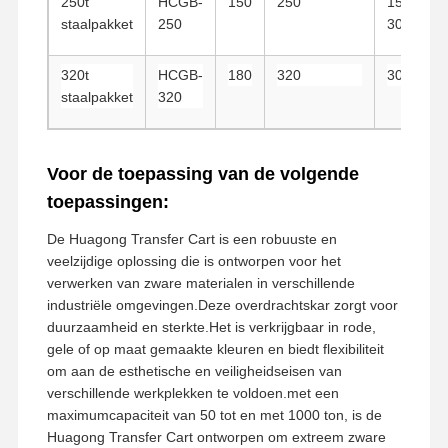
250t
HCGB-
150
250
15 tot
staalpakket
250
30
320t
HCGB-
180
320
30
staalpakket
320
Voor de toepassing van de volgende
toepassingen:
De Huagong Transfer Cart is een robuuste en
veelzijdige oplossing die is ontworpen voor het
verwerken van zware materialen in verschillende
industriële omgevingen.Deze overdrachtskar zorgt voor
duurzaamheid en sterkte.Het is verkrijgbaar in rode,
gele of op maat gemaakte kleuren en biedt flexibiliteit
om aan de esthetische en veiligheidseisen van
verschillende werkplekken te voldoen.met een
maximumcapaciteit van 50 tot en met 1000 ton, is de
Huagong Transfer Cart ontworpen om extreem zware