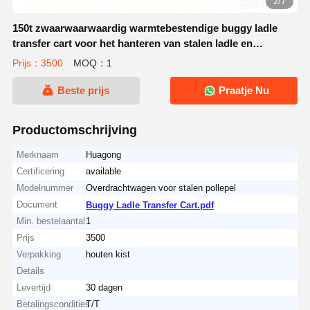
2/7
150t zwaarwaarwaardig warmtebestendige buggy ladle
transfer cart voor het hanteren van stalen ladle en
metaalmateriaal
Prijs：3500
MOQ：1
Beste prijs
Praatje Nu
Productomschrijving
Merknaam
Huagong
Certificering
available
Modelnummer
Overdrachtwagen voor stalen pollepel
Document
Buggy Ladle Transfer Cart.pdf
Min. bestelaantal
1
Prijs
3500
Verpakking
houten kist
Details
Levertijd
30 dagen
Betalingscondities
T/T