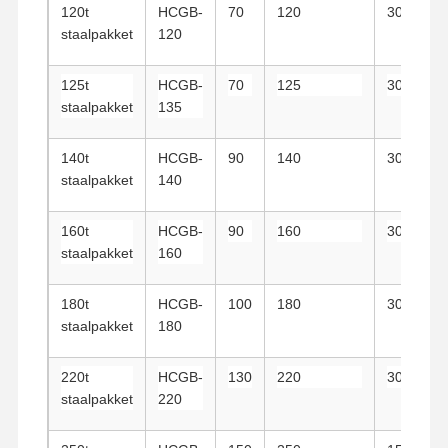
Grepen
120t
HCGB-
70
120
30
staalpakket
120
Kraan
125t
HCGB-
70
125
30
Motor- en remversnellingen
staalpakket
135
Hijsen
140t
HCGB-
90
140
30
Vervoersmateriaal
staalpakket
140
Lifttoestellen
160t
HCGB-
90
160
30
staalpakket
160
Aanhangsels voor kranen
180t
HCGB-
100
180
30
staalpakket
180
220t
HCGB-
130
220
30
staalpakket
220