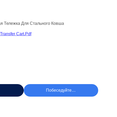
я Тележка Для Стального Ковша
Transfer Cart.pdf
чшую Цену
Побеседуйте Теперь