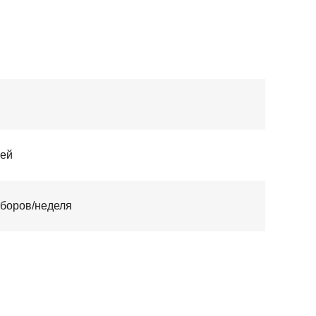
ней
аборов/неделя