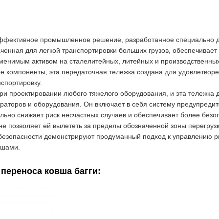
ффективное промышленное решение, разработанное специально дл
ченная для легкой транспортировки больших грузов, обеспечивает
заменимым активом на сталелитейных, литейных и производственны
ые компоненты, эта передаточная тележка создана для удовлетвор
спортировку.
ри проектировании любого тяжелого оборудования, и эта тележка 
раторов и оборудования. Он включает в себя систему предупредит
льно снижает риск несчастных случаев и обеспечивает более безо
е позволяет ей вылететь за пределы обозначенной зоны перегрузк
и безопасности демонстрируют продуманный подход к управлению р
вшами.
переноса ковша багги: