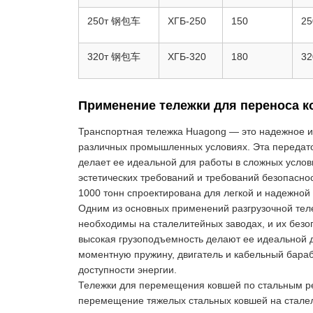
250т 钢包车
ХГБ-250
150
25
320т 钢包车
ХГБ-320
180
32
Применение тележки для переноса к
Транспортная тележка Huagong — это надежное и
различных промышленных условиях. Эта передаточн
делает ее идеальной для работы в сложных услов
эстетических требований и требований безопасно
1000 тонн спроектирована для легкой и надежной
Одним из основных применений разгрузочной теле
необходимы на сталелитейных заводах, и их без
высокая грузоподъемность делают ее идеальной д
моментную пружину, двигатель и кабельный бараб
доступности энергии.
Тележки для перемещения ковшей по стальным ре
перемещение тяжелых стальных ковшей на сталел