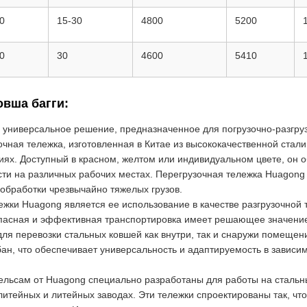
0
15-30
4800
5200
0
30
4600
5410
овша багги:
 универсальное решение, предназначенное для погрузочно-разгру
ая тележка, изготовленная в Китае из высококачественной стали,
иях. Доступный в красном, желтом или индивидуальном цвете, он о
сти на различных рабочих местах. Перегрузочная тележка Huagong
 обработки чрезвычайно тяжелых грузов.
жки Huagong является ее использование в качестве разгрузочной
опасная и эффективная транспортировка имеет решающее значение
ля перевозки стальных ковшей как внутри, так и снаружи помещен
ан, что обеспечивает универсальность и адаптируемость в зависи
льсам от Huagong специально разработаны для работы на стальны
итейных и литейных заводах. Эти тележки спроектированы так, 