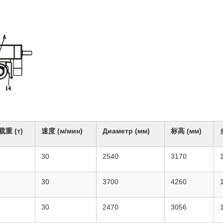
载重 (т)
速度 (м/мин)
Диаметр (мм)
标高 (мм)
30
2540
3170
30
3700
4260
30
2470
3056