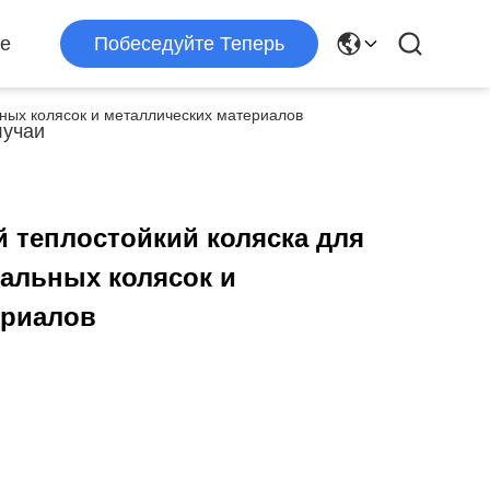
е
Побеседуйте Теперь
ьных колясок и металлических материалов
учаи
й теплостойкий коляска для
альных колясок и
ериалов