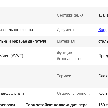
Сертификация:
avail
я стального ковша
Документ:
Buggy
льный барабан двигателя
Материал:
стал
Функции
м/мин (VVVF)
Пред
безопасности:
Тормоз:
Элек
дивидуальный
Usageenvironment:
Крыт
Тяжелая коляска для перевозки грузов
Термостойкая коляска для перевозки бугги