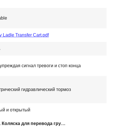
able
 Ladle Transfer Cart.pdf
ь
упреждая сигнал тревоги и стоп конца
трический гидравлический тормоз
ый и открытый
150 т. Коляска для перевода грузов на лодке