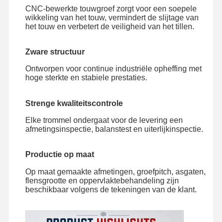
Grepen
CNC-bewerkte touwgroef zorgt voor een soepele
wikkeling van het touw, vermindert de slijtage van
Kraan
het touw en verbetert de veiligheid van het tillen.
Motor- en remversnellingen
Zware structuur
Hijsen
Ontworpen voor continue industriële opheffing met
hoge sterkte en stabiele prestaties.
Vervoersmateriaal
Strenge kwaliteitscontrole
Lifttoestellen
Elke trommel ondergaat voor de levering een
Aanhangsels voor kranen
afmetingsinspectie, balanstest en uiterlijkinspectie.
Productie op maat
Op maat gemaakte afmetingen, groefpitch, asgaten,
flensgrootte en oppervlaktebehandeling zijn
beschikbaar volgens de tekeningen van de klant.