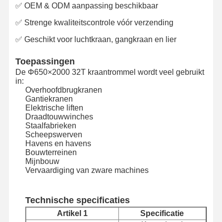
✅ OEM & ODM aanpassing beschikbaar
✅ Strenge kwaliteitscontrole vóór verzending
✅ Geschikt voor luchtkraan, gangkraan en lier
Toepassingen
De Φ650×2000 32T kraantrommel wordt veel gebruikt
in:
Overhoofdbrugkranen
Gantiekranen
Elektrische liften
Draadtouwwinches
Staalfabrieken
Scheepswerven
Havens en havens
Bouwterreinen
Mijnbouw
Vervaardiging van zware machines
Thuis
Producten
Videos
Over Ons
Technische specificaties
Artikel 1
Specificatie