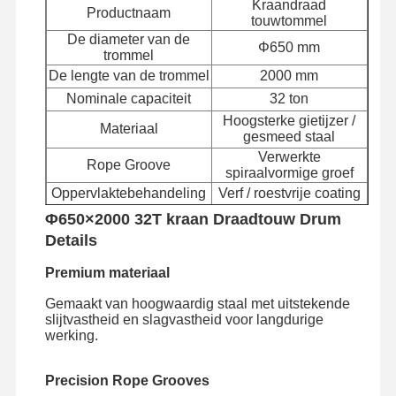
Kraandraad
Productnaam
touwtommel
De diameter van de
Φ650 mm
Fabrieksreis
Kwaliteitscont
Contacteer
Nieuws
trommel
Role
Ons
De lengte van de trommel
2000 mm
Nominale capaciteit
32 ton
Hoogsterke gietijzer /
Materiaal
gesmeed staal
Verwerkte
Rope Groove
Alle Gevallen
Praatje Nu
spiraalvormige groef
Oppervlaktebehandeling
Verf / roestvrije coating
Vervaardigingsproces
CNC-bewerking
Kroevenwielen
Φ650×2000 32T kraan Draadtouw Drum
Volgens de eisen van
Details
Toepasselijk touw
de klant
De trommel van de draadkabel
Premium materiaal
Kraanhoek
Gemaakt van hoogwaardig staal met uitstekende
slijtvastheid en slagvastheid voor langdurige
Eindwagen
werking.
Kraan-pulleyblok
Precision Rope Grooves