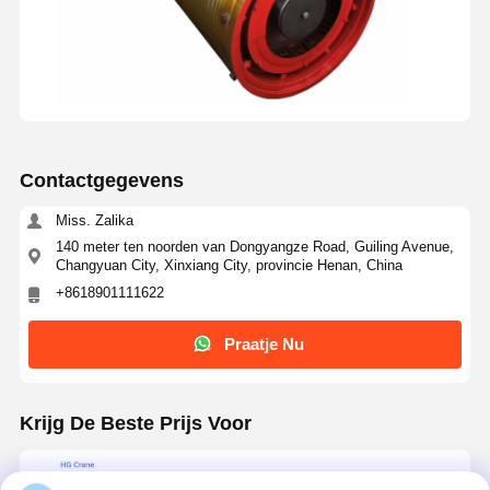
Contactgegevens
Miss. Zalika
140 meter ten noorden van Dongyangze Road, Guiling Avenue,
Changyuan City, Xinxiang City, provincie Henan, China
+8618901111622
Praatje Nu
Krijg De Beste Prijs Voor
Hoogwaardige Φ650×2000 32T kraan draad