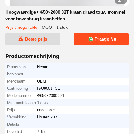
2/4
Hoogwaardige Φ650×2000 32T kraan draad touw trommel
voor bovenbrug kraanheffen
Prijs：negotiable
MOQ：1 stuk
Beste prijs
Praatje Nu
Productomschrijving
Plaats van
Henan
herkomst
Merknaam
OEM
Certificering
ISO9001, CE
Modelnummer
Φ650×2000 32T
Min. bestelaantal
1 stuk
Prijs
negotiable
Verpakking
Houten kist
Details
Levertijd
7-15