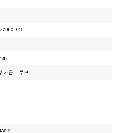
×2000 32T
0mm
형 가공 그루브
iable