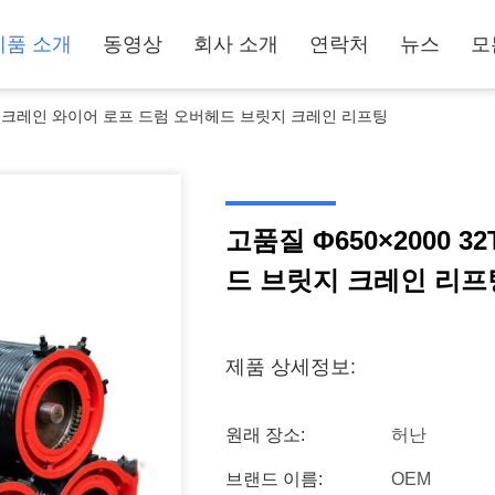
제품 소개
동영상
회사 소개
연락처
뉴스
모
32T 크레인 와이어 로프 드럼 오버헤드 브릿지 크레인 리프팅
고품질 Φ650×2000 
드 브릿지 크레인 리프
제품 상세정보:
원래 장소:
허난
브랜드 이름:
OEM