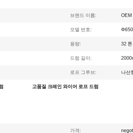
브랜드 이름:
OEM
모델 번호:
Φ650
용량:
32 톤
드럼 길이:
200
로프 그루브:
나선
럼
고품질 크레인 와이어 로프 드럼
가격:
negot