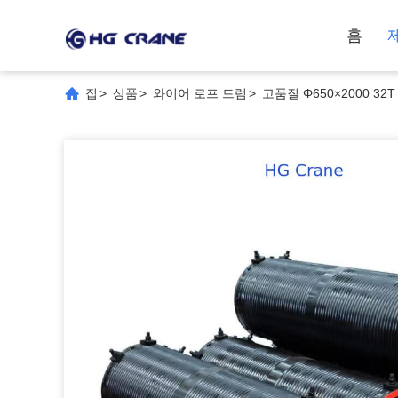
홈
집
>
상품
>
와이어 로프 드럼
>
고품질 Φ650×2000 