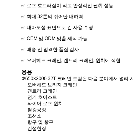
✅ 로프 흐트러짐이 적고 안정적인 권취 성능
✅ 최대 32톤의 뛰어난 내하력
✅ 내마모성 표면으로 긴 사용 수명
✅ OEM 및 ODM 맞춤 제작 가능
✅ 배송 전 엄격한 품질 검사
✅ 오버헤드 크레인, 갠트리 크레인, 윈치에 적합
응용
Φ650×2000 32T 크레인 드럼은 다음 분야에서 널리
오버헤드 브리지 크레인
갠트리 크레인
전기 호이스트
와이어 로프 윈치
철강공장
조선소
항구 및 항구
건설현장