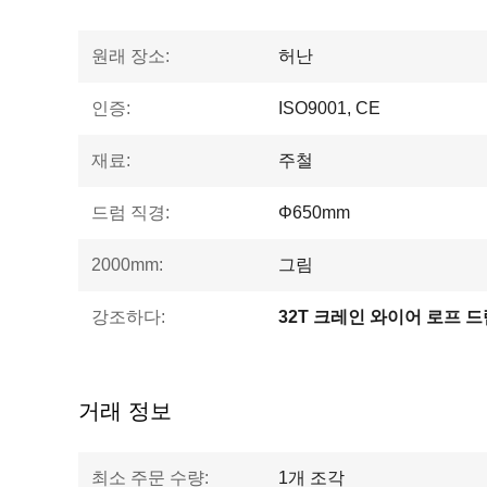
원래 장소:
허난
인증:
ISO9001, CE
재료:
주철
드럼 직경:
Φ650mm
2000mm:
그림
강조하다:
32T 크레인 와이어 로프 드
거래 정보
최소 주문 수량:
1개 조각