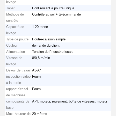
levage
Taper
Pont roulant à poutre unique
Méthode de
Contrôle au sol + télécommande
contrôle
Capacité de
1-20 tonne
levage
Type de poutre
Poutre-caisson simple
Couleur
demande du client
Alimentation
Tension de l'industrie locale
Vitesse de
8/0,8 m/min
levage
Devoir de travail
A3-A4
inspection vidéo
Fourni
à la sortie
rapport d'essai
Fourni
de machines
Aperçu
Produits
Vidéos
A Propos De
composants de
API, moteur, roulement, boîte de vitesses, moteur
Nous
base
Max. hauteur de
20 mètres