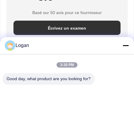
Basé sur 50 avis pour ce fournisseur
Écrivez un examen
Logan
Capture D'écran De Notation
3:30 PM
Voici la répartition de toutes les évaluations.
Good day, what product are you looking for?
5 étoiles
100%
4 étoiles
0%
3 étoiles
0%
2 étoiles
0%
1 étoiles
0%