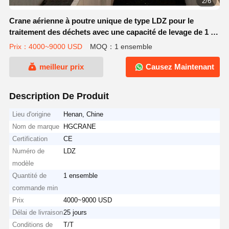
3/6
Crane aérienne à poutre unique de type LDZ pour le
traitement des déchets avec une capacité de levage de 1 à
20 tonnes et contrôle au sol + télécommande pour les
Prix：4000~9000 USD
MOQ：1 ensemble
tâches de travail A3-A4
meilleur prix
Causez Maintenant
Description De Produit
Lieu d'origine
Henan, Chine
Nom de marque
HGCRANE
Certification
CE
Numéro de
LDZ
modèle
Quantité de
1 ensemble
commande min
Prix
4000~9000 USD
Délai de livraison
25 jours
Conditions de
T/T