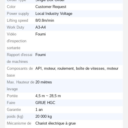
Color
Customer Request
Power supply
Local Industry Voltage
Lifting speed
8/0.8m/min
Work Duty
A3-A4
Vidéo
Fourni
d'inspection
sortante
Rapport d'essai
Fourni
de machines
Composants de
API, moteur, roulement, boîte de vitesses, moteur
base
Max. Hauteur de
20 mètres
levage
Portée
4,5 m ~ 28,5 m
Faire
GRUE HGC
Garantie
1 an
poids (kg)
20 000 kg
Mécanisme de
Chariot électrique à grue