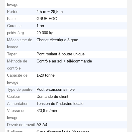
levage
Portée
4,5 m ~ 28,5 m
Faire
GRUE HGC
Garantie
1 an
Visite D'usine
Contrôle De
Contact
Nouvelles
La Qualité
poids (kg)
20 000 kg
Mécanisme de
Chariot électrique à grue
levage
Taper
Pont roulant à poutre unique
Méthode de
Contrôle au sol + télécommande
contrôle
Tous Les Cas
Causez
Capacité de
1-20 tonne
Maintenant
levage
Type de poutre
Poutre-caisson simple
roues de grue
Couleur
Demande du client
Alimentation
Tension de l'industrie locale
Tambour de câble métallique
Vitesse de
8/0,8 m/min
Crochet à grue
levage
Devoir de travail
A3-A4
Chariot d'extrémité
Surligner:
,