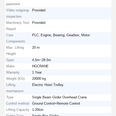
paiement
Video outgoing-
Provided
inspection
Machinery Test
Provided
Report
Core
PLC, Engine, Bearing, Gearbox, Motor
Components
Max. Lifting
20 m
Height
Span
4.5m~28.5m
Make
HGCRANE
Warranty
1 Year
Weight (KG)
20000 kg
Lifting
Electric Hoist Trolley
mechanism
Type
Single Beam Girder Overhead Crane
Control method
Ground Control+Remote Control
Lifting Capacity
1-20ton
Girder Type
Single Box Girder