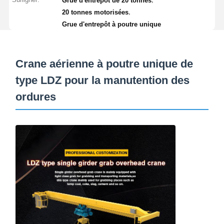
Grue d'entrepôt de 20 tonnes
,
20 tonnes motorisées
Bloc de poulie de grue
Grue d'entrepôt à poutre unique
Grippages
Grue
Crane aérienne à poutre unique de
type LDZ pour la manutention des
Moteur à engrenages et frein
ordures
Hisser
Équipement de transport
Appareils de levage
Accessoires de grue