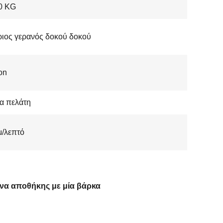
0 KG
ιος γερανός δοκού δοκού
on
α πελάτη
μ/λεπτό
να αποθήκης με μία βάρκα