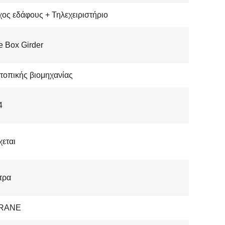
ος εδάφους + Τηλεχειριστήριο
e Box Girder
τοπικής βιομηχανίας
4
εται
τρα
RANE