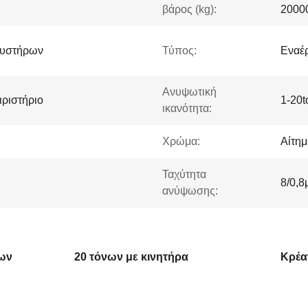
βάρος (kg):
2000
κυστήρων
Τύπος:
Εναέρ
Ανυψωτική
ιριστήριο
1-20t
ικανότητα:
Χρώμα:
Αίτημ
Ταχύτητα
8/0,8
ανύψωσης:
νων
20 τόνων με κινητήρα
Κρέα