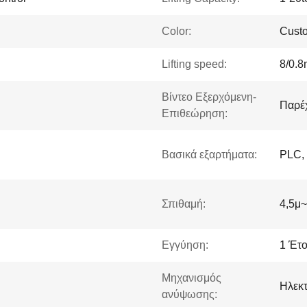
Color:
Cust
Lifting speed:
8/0.8
Βίντεο Εξερχόμενη-
Παρέχ
Επιθεώρηση:
Βασικά εξαρτήματα:
PLC, 
Σπιθαμή:
4,5μ~
Εγγύηση:
1 Έτ
Μηχανισμός
Ηλεκτ
ανύψωσης: