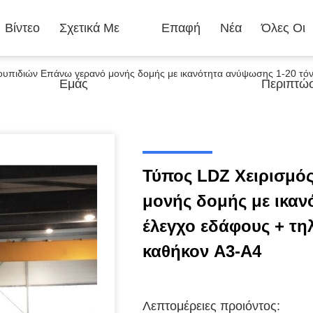
Βίντεο
Σχετικά Με
Επαφή
Νέα
Όλες Οι
υπιδιών Επάνω γερανό μονής δομής με ικανότητα ανύψωσης 1-20 τόνων
Εμάς
Περιπτώσ
Τύπος LDZ Χειρισμό
μονής δομής με ικαν
έλεγχο εδάφους + τη
καθήκον Α3-Α4
Λεπτομέρειες προιόντος: