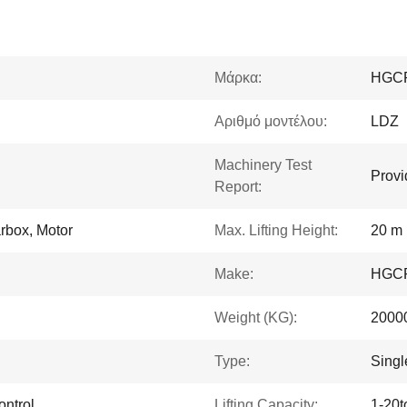
Μάρκα:
HGC
Αριθμό μοντέλου:
LDZ
Machinery Test
Provi
Report:
rbox, Motor
Max. Lifting Height:
20 m
Make:
HGC
Weight (KG):
2000
Type:
Singl
ntrol
Lifting Capacity:
1-20t