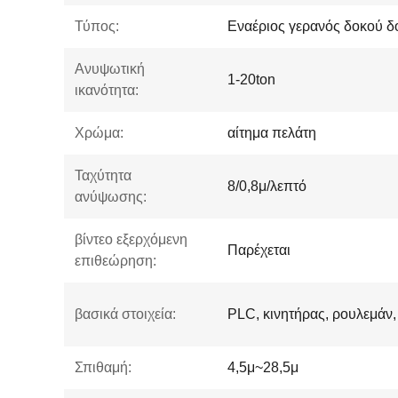
Τύπος:
Εναέριος γερανός δοκού δ
Ανυψωτική
1-20ton
ικανότητα:
Χρώμα:
αίτημα πελάτη
Ταχύτητα
8/0,8μ/λεπτό
ανύψωσης:
βίντεο εξερχόμενη
Παρέχεται
επιθεώρηση:
βασικά στοιχεία:
PLC, κινητήρας, ρουλεμάν,
Σπιθαμή:
4,5μ~28,5μ