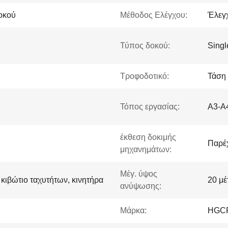
οκού
Μέθοδος Ελέγχου:
Έλεγχ
Τύπος δοκού:
Singl
Τροφοδοτικό:
Τάση 
Τόπος εργασίας:
A3-A
έκθεση δοκιμής
Παρέχ
μηχανημάτων:
Μέγ. ύψος
 κιβώτιο ταχυτήτων, κινητήρα
20 μέ
ανύψωσης:
Μάρκα:
HGC