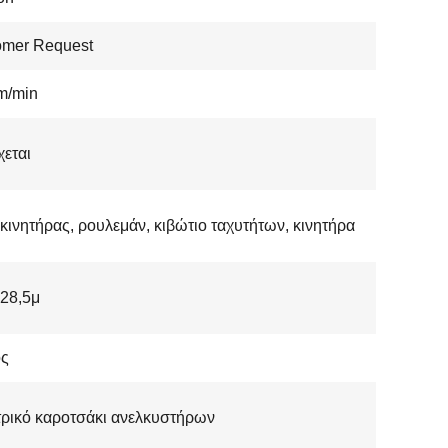
omer Request
m/min
εται
κινητήρας, ρουλεμάν, κιβώτιο ταχυτήτων, κινητήρα
28,5μ
ος
ρικό καροτσάκι ανελκυστήρων