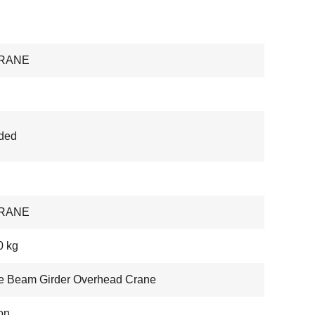
RANE
ded
RANE
0 kg
e Beam Girder Overhead Crane
on