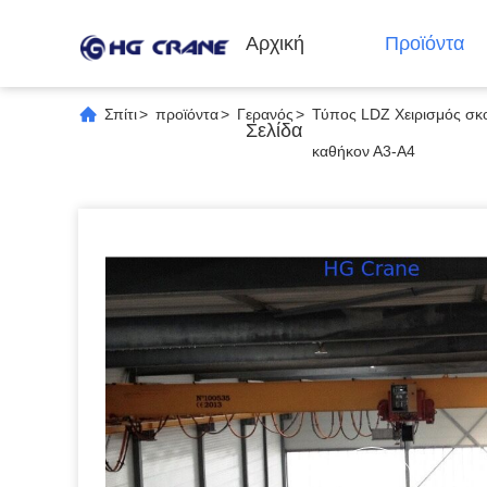
Αρχική
Προϊόντα
Σπίτι
>
προϊόντα
>
Γερανός
>
Τύπος LDZ Χειρισμός σκο
Σελίδα
καθήκον Α3-Α4