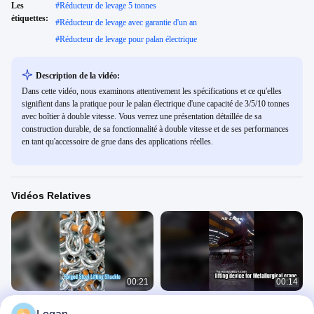
Les
#
Réducteur de levage 5 tonnes
étiquettes:
#
Réducteur de levage avec garantie d'un an
#
Réducteur de levage pour palan électrique
Description de la vidéo:
Dans cette vidéo, nous examinons attentivement les spécifications et ce qu'elles
signifient dans la pratique pour le palan électrique d'une capacité de 3/5/10 tonnes
avec boîtier à double vitesse. Vous verrez une présentation détaillée de sa
construction durable, de sa fonctionnalité à double vitesse et de ses performances
en tant qu'accessoire de grue dans des applications réelles.
Vidéos Relatives
00:21
00:14
Manille galvanisée de type américain
Dispositif de levage circulaire de