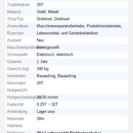
Tragfähigkeit
20T
Material
Stahl, Metall
Sling-Typ
Drahtseil, Drahtseil
Anwendbare
Maschinenreparaturbetriebe, Produktionsbetriebe,
Branchen
Lebensmittel- und Getränkefabriken
Zustand
Neu
Maschinenprüfbericht
Bereitgestellt
Stromquelle
Elektrisch, elektrisch
Garantie
1 Jahr
Gewicht (kg)
340 kg
Verwenden
Bauaufzug, Bauaufzug
Maximales
20T
Hubgewicht
Hubgeschwindigkeit
20/30 m/min
Kapazität
0,25T ~ 32T
Anwendung
Lager usw.
Maximale
30m
Hubhöhe
Markieren:
,