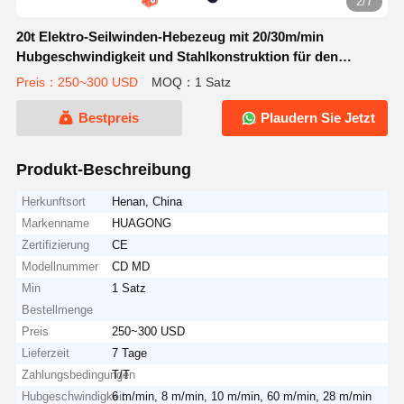
2/7
20t Elektro-Seilwinden-Hebezeug mit 20/30m/min
Hubgeschwindigkeit und Stahlkonstruktion für den
industriellen Einsatz
Preis：250~300 USD
MOQ：1 Satz
Bestpreis
Plaudern Sie Jetzt
Produkt-Beschreibung
Herkunftsort
Henan, China
Markenname
HUAGONG
Zertifizierung
CE
Modellnummer
CD MD
Min
1 Satz
Bestellmenge
Preis
250~300 USD
Lieferzeit
7 Tage
Zahlungsbedingungen
T/T
Hubgeschwindigkeit
6 m/min, 8 m/min, 10 m/min, 60 m/min, 28 m/min