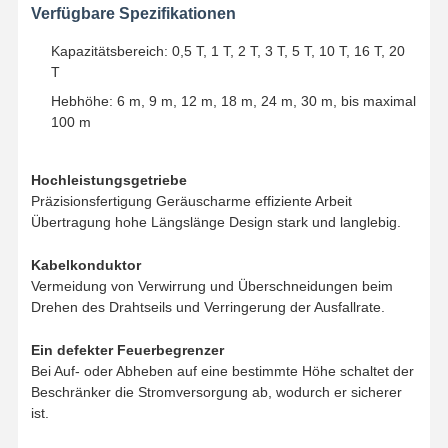
Verfügbare Spezifikationen
Zupacken
Kapazitätsbereich: 0,5 T, 1 T, 2 T, 3 T, 5 T, 10 T, 16 T, 20
Kran
T
Hebhöhe: 6 m, 9 m, 12 m, 18 m, 24 m, 30 m, bis maximal
Ausrüstung des Motors und der Bremse
100 m
Hissen
Hochleistungsgetriebe
Transportausrüstung
Präzisionsfertigung Geräuscharme effiziente Arbeit
Übertragung hohe Längslänge Design stark und langlebig.
Aufzugsgeräte
Kabelkonduktor
Zubehör für Krane
Vermeidung von Verwirrung und Überschneidungen beim
Drehen des Drahtseils und Verringerung der Ausfallrate.
Ein defekter Feuerbegrenzer
Bei Auf- oder Abheben auf eine bestimmte Höhe schaltet der
Beschränker die Stromversorgung ab, wodurch er sicherer
ist.