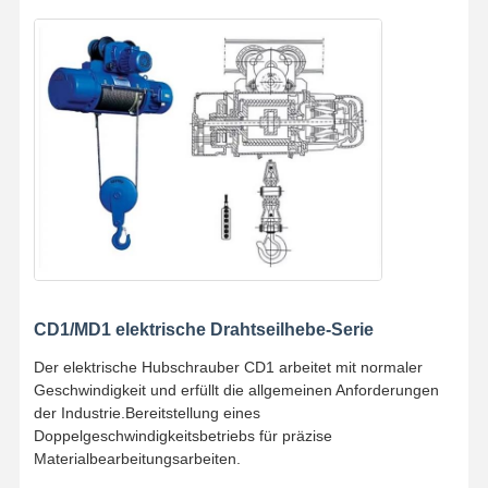
Fabrik Tour
Qualitätskont
Kontakt
Nachrichten
Rolle
Alle Fälle
Plaudern Sie
Jetzt
Kranräder
CD1/MD1 elektrische Drahtseilhebe-Serie
Drahtseiltrommel
Der elektrische Hubschrauber CD1 arbeitet mit normaler
Krähenhaken
Geschwindigkeit und erfüllt die allgemeinen Anforderungen
der Industrie.Bereitstellung eines
Endwagen
Doppelgeschwindigkeitsbetriebs für präzise
Materialbearbeitungsarbeiten.
Kran-Flaschenzug