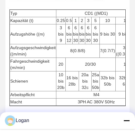
Typ
CD1 ((MD1)
Kapazität (t)
0.25
0.5
1
2
3
5
10
16
3
6
6
6
6
6
Aufzugshöhe ((m)
bis
bis
bis
bis
bis
bis
9 bis 30
9 bis 30
9
12
30
30
30
30
Aufzugsgeschwindigkeit
3.5
8(0.8/8)
7(0.7/7)
((m/min)
((0.35/3.5
Fahrgeschwindigkeit
20
20/30
18
(m/min)
10
20a
25a
16 bis
32b bis
32b bis
Schienen
bis
bis
bis
28b
50b
63c
20b
32c
50b
Arbeitspflicht
M4
Macht
3PH AC 380V 50Hz
Logan