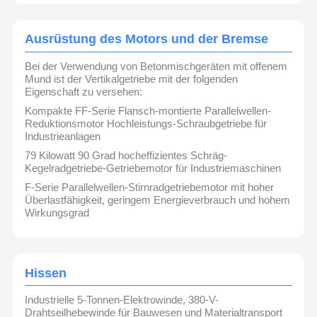
Sets,und 5Die Produkte werden mit fortschrittlicher
europäischer Technologie hergestellt und sind nach
ISO9001, ISO14001 und ISO9003
zertifiziert.
CE,SGS
Huagong bedient den internationalen
Ausrüstung des Motors und der Bremse
Fabrik Tour
Qualitätskont
Kontakt
Nachrichten
Markt seit 10 Jahren und verkauft seine Krane und
Rolle
Zubehörteile direkt an mehr als 20 Länder, darunter in
Bei der Verwendung von Betonmischgeräten mit offenem
Südostasien, dem Nahen Osten,und RusslandDas
internationale Ziel von Huagong ist es, der
Mund ist der Vertikalgetriebe mit der folgenden
kostengünstigste Kranlieferant der Welt zu werden.Das
Eigenschaft zu versehen:
Unternehmen hat enge Partnerschaften mit zahlreichen
Stahl- und Nichteisenmetallunternehmen geschlossen
Kompakte FF-Serie Flansch-montierte Parallelwellen-
und wurde mehrfach als ausgezeichneter Lieferant
Reduktionsmotor Hochleistungs-Schraubgetriebe für
anerkanntDie Geschäftsphilosophie von Huagong besteht
Alle Fälle
Plaudern Sie
darin, einen One-Stop-Service bereitzustellen und
Industrieanlagen
gleichzeitig hohe Qualitätsstandards einzuhalten.
Jetzt
79 Kilowatt 90 Grad hocheffizientes Schräg-
Kegelradgetriebe-Getriebemotor für Industriemaschinen
Kranräder
F-Serie Parallelwellen-Stirnradgetriebemotor mit hoher
Überlastfähigkeit, geringem Energieverbrauch und hohem
Wirkungsgrad
Drahtseiltrommel
Krähenhaken
Hissen
Endwagen
Industrielle 5-Tonnen-Elektrowinde, 380-V-
Kran-Flaschenzug
Drahtseilhebewinde für Bauwesen und Materialtransport