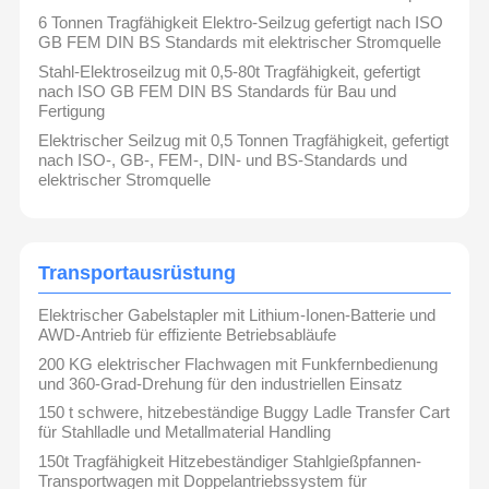
6 Tonnen Tragfähigkeit Elektro-Seilzug gefertigt nach ISO
Zupacken
GB FEM DIN BS Standards mit elektrischer Stromquelle
Stahl-Elektroseilzug mit 0,5-80t Tragfähigkeit, gefertigt
Kran
nach ISO GB FEM DIN BS Standards für Bau und
Fertigung
Ausrüstung des Motors und der Bremse
Elektrischer Seilzug mit 0,5 Tonnen Tragfähigkeit, gefertigt
nach ISO-, GB-, FEM-, DIN- und BS-Standards und
Hissen
elektrischer Stromquelle
Transportausrüstung
Aufzugsgeräte
Transportausrüstung
Zubehör für Krane
Elektrischer Gabelstapler mit Lithium-Ionen-Batterie und
AWD-Antrieb für effiziente Betriebsabläufe
200 KG elektrischer Flachwagen mit Funkfernbedienung
und 360-Grad-Drehung für den industriellen Einsatz
150 t schwere, hitzebeständige Buggy Ladle Transfer Cart
für Stahlladle und Metallmaterial Handling
150t Tragfähigkeit Hitzebeständiger Stahlgießpfannen-
Transportwagen mit Doppelantriebssystem für