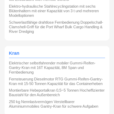
Elektro-hydraulische Stahlrecyclingstation mit sechs
Blütenhaltern mit einer Kapazität von 3 t und mehreren
Modelloptionen
Schwerlastfähige drahtlose Fernbedienung Doppelschall-
Clamshell-Griff für die Port Wharf Bulk Cargo Handling &
River Dredging
Kran
Elektrischer selbstfahrender mobiler Gummi-Reifen-
Gantry-Kran mit 16T Kapazität, 8M Span und
Fernbedienung
Fernsteuerung Dieselmotor RTG Gummi-Reifen-Gantry-
Kran mit 15-50 Tonnen Kapazität für das Containerheben
Huagong wurde im Juni 2008 in der Stadt Changyuan in
Montierbare Hebeportalkran 0,5~5 Tonnen Hocheffizienter
der Provinz Henan gegründet und ist ein führender
Baustahl für den Außenbereich
Hersteller von Hebezubehör mit einem eingetragenen
Kapital von 56 Millionen Yuan.Das Unternehmen erstreckt
Startseite
Produkte
Videos
Über Uns
250 kg Nennlastvermögen Verstellbarer
sich auf eine Fläche von mehr als 75Huagong ist
spezialisiert auf verschiedene Krane und ihre
Aluminiummobiles Gantry-Kran für schwere Aufgaben
Komponenten, einschließlich Räder, Walzen und Greifer,
mit einer jährlichen Produktion von 30.000 Sets, 10.000