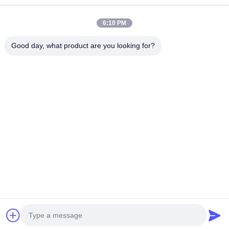
Großhandel in China Hergestellt Kranschutzpolster JHQ-
6:10 PM
C Typ Polyurethankautschuk
JHQ-C Endbalken/Stoßdämpfer-Kissen Antikollisions-
Good day, what product are you looking for?
Gummiblock-Polyurethan-Pufferaufzug für
Baumaschinenteile
24V DC IP54 Wasserdichte industrielle drahtlose
Fernbedienung für Krane mit 100 Metern Signalentfernung
70x65x9mm Polyurethanpuffer Typ JHQ-C/JHQ-A für die
Kranenkollisionssicherung mit schneller
Wiederherstellung und Ölbeständigkeit
Startseite
Über uns
Kontakt
Desktop Site
Sitemap
Privacy policy
Qualität
Kranräder
Fabrik In China.Copyright © 2026 Henan Huagong