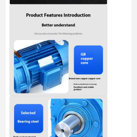
Γύρος
Ποιοτικός
Επαφή
Νέα
Εργοστασίων
Έλεγχος
Όλες Οι
Συνομιλία
Περιπτώσεις
Τώρα
Τροχοί γερανού
Τύμπανο σχοινιών καλωδίων
Κράνος Αγκώνα
Τροχήλατο
Μπλοκ τροχαλίας γερανού