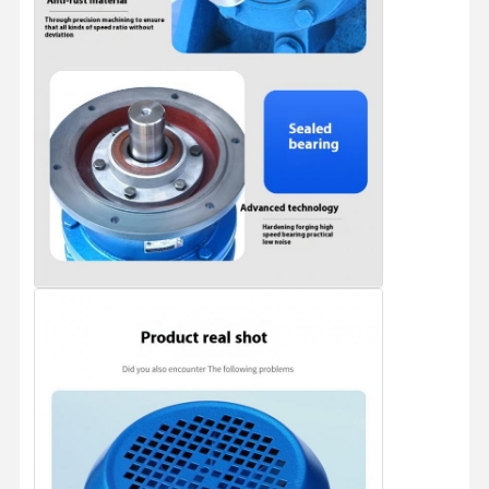
Αρπαγές
Γερανός
Κινητήρας ταχυτήτων & φρένο
Ανυψωτήρας
Εξοπλισμός μεταφορών
Συσκευές ανύψωσης
Συσκευές γερανού