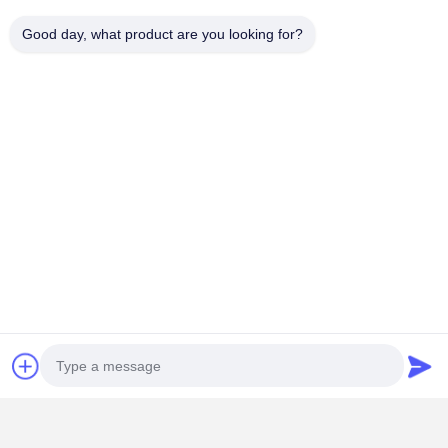
Good day, what product are you looking for?
Χάλυβας χαμηλών
Υλικό εργαλείων
ανθρακούχων
εκπομπών
Σβήσιμο/
Θερμική
καρβουρίσματος/