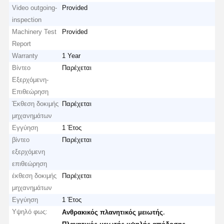
Video outgoing-
Provided
inspection
Machinery Test
Provided
Report
Warranty
1 Year
Βίντεο
Παρέχεται
Εξερχόμενη-
Επιθεώρηση
Έκθεση δοκιμής
Παρέχεται
μηχανημάτων
Εγγύηση
1 Έτος
βίντεο
Παρέχεται
εξερχόμενη
επιθεώρηση
έκθεση δοκιμής
Παρέχεται
μηχανημάτων
Εγγύηση
1 Έτος
Υψηλό φως:
,
Ανθρακικός πλανητικός μειωτής
,