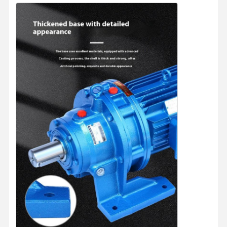
Αρχική
Προϊόντα
Βίντεο
Σχετικά Με
Σελίδα
Εμάς