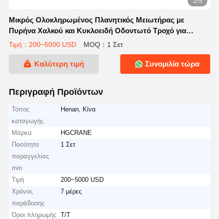
2/5
Μικρός Ολοκληρωμένος Πλανητικός Μειωτήρας με
Πυρήνα Χαλκού και Κυκλοειδή Οδοντωτό Τροχό για
Υψηλή Απόδοση Εθνικών Προδιαγραφών Μηχανημάτων
Τιμή：200~5000 USD
MOQ：1 Σετ
Έργων
Καλύτερη τιμή
Συνομιλία τώρα
Περιγραφή Προϊόντων
Τόπος
Henan, Κίνα
καταγωγής
Μάρκα
HGCRANE
Ποσότητα
1 Σετ
παραγγελίας
min
Τιμή
200~5000 USD
Χρόνος
7 μέρες
παράδοσης
Όροι πληρωμής
T/T