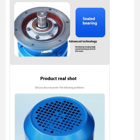
Grippages
Grue
Moteur à engrenages et frein
Hisser
Équipement de transport
Appareils de levage
Accessoires de grue