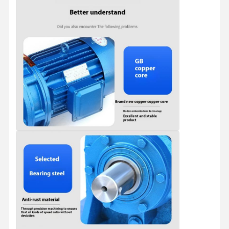
Visite D'usine
Contrôle De
Contact
Nouvelles
La Qualité
Tous Les Cas
Causez
Maintenant
roues de grue
Tambour de câble métallique
Crochet à grue
Chariot d'extrémité
Bloc de poulie de grue