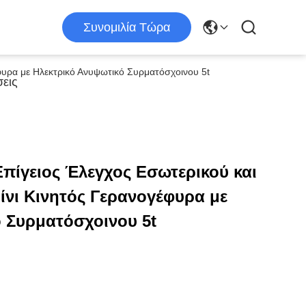
Συνομιλία Τώρα
έφυρα με Ηλεκτρικό Ανυψωτικό Συρματόσχοινου 5t
εις
Επίγειος Έλεγχος Εσωτερικού και
νι Κινητός Γερανογέφυρα με
 Συρματόσχοινου 5t