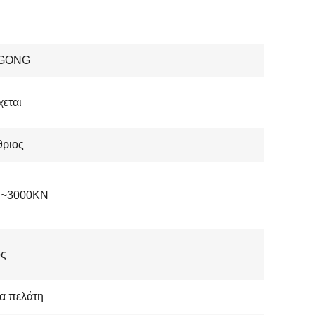
GONG
εται
θριος
~3000KN
ος
α πελάτη