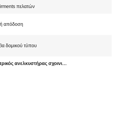
irments πελατών
ή απόδοση
βα δομικού τύπου
Ηλεκτρικός ανελκυστήρας σχοινιών καλωδίων