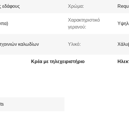
ος εδάφους
Χρώμα:
Requ
Χαρακτηριστικό
υπα)
Υψηλ
γερανού:
σχοινιών καλωδίων
Υλικό:
Χάλυ
Κρέα με τηλεχειριστήριο
ts