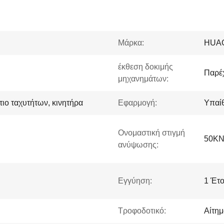
Μάρκα:
HUA
έκθεση δοκιμής
Παρέχ
μηχανημάτων:
τιο ταχυτήτων, κινητήρα
Εφαρμογή:
Υπαί
Ονομαστική στιγμή
50KN
ανύψωσης:
Εγγύηση:
1 Έτ
Τροφοδοτικό:
Αίτημ