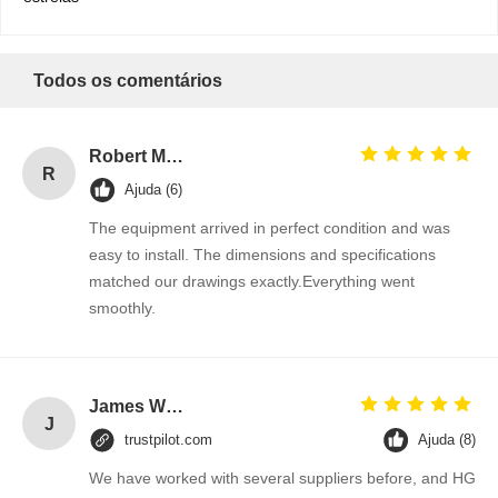
2
0%
estrelas
1
0%
estrelas
9:58 AM
Todos os comentários
Good day, what product are you looking for?
Robert Miller
R
Ajuda (6)
The equipment arrived in perfect condition and was
easy to install. The dimensions and specifications
matched our drawings exactly.Everything went
smoothly.