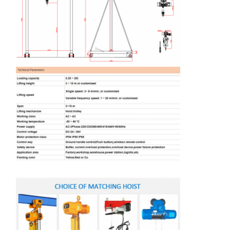
Bloco de poleia de guindaste
Garras
Guindaste
Motor de engrenagem e freio
Içar
Equipamento de transporte
Dispositivos de elevação
Acessórios para guindastes