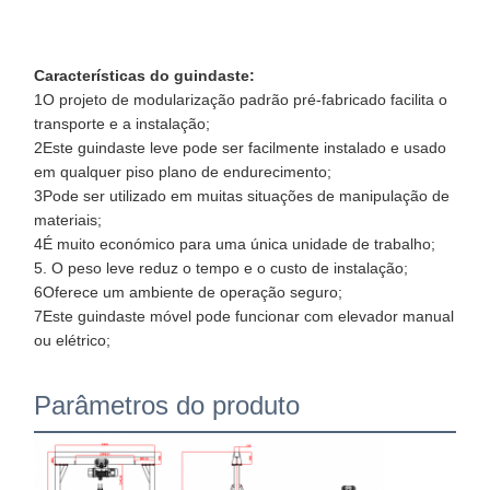
Características do guindaste:
Fábrica
Controle De
Fale
Notícias
1O projeto de modularização padrão pré-fabricado facilita o
Qualidade
Conosco
transporte e a instalação;
2Este guindaste leve pode ser facilmente instalado e usado
em qualquer piso plano de endurecimento;
3Pode ser utilizado em muitas situações de manipulação de
materiais;
4É muito económico para uma única unidade de trabalho;
Todos Os
Converse
5. O peso leve reduz o tempo e o custo de instalação;
Casos
Agora
6Oferece um ambiente de operação seguro;
7Este guindaste móvel pode funcionar com elevador manual
ou elétrico;
Rodas de guindastes
Cilindro de corda do fio
Parâmetros do produto
Gancho de guindaste
Carro de Extremidade