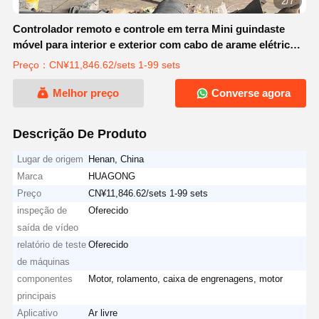
2/7
Controlador remoto e controle em terra Mini guindaste
móvel para interior e exterior com cabo de arame elétrico
Capacidade 5t
Preço：CN¥11,846.62/sets 1-99 sets
Melhor preço
Converse agora
Descrição De Produto
Lugar de origem
Henan, China
Marca
HUAGONG
Preço
CN¥11,846.62/sets 1-99 sets
inspeção de
Oferecido
saída de vídeo
relatório de teste
Oferecido
de máquinas
componentes
Motor, rolamento, caixa de engrenagens, motor
principais
Aplicativo
Ar livre