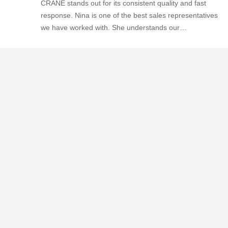
James Wilson
J
trustpilot.com
Ajuda (8)
We have worked with several suppliers before, and HG
CRANE stands out for its consistent quality and fast
response. Nina is one of the best sales representatives
we have worked with. She understands our
Photo
requirements quickly and always provides practical
suggestions. We will continue purchasing from them.
Video Call
Contacto
Audio Call
Miss. Zalika
140 metros ao norte da Estrada Dongyangze, Avenida Guiling,
Cidade de Changyuan, Cidade de Xinxiang, Província de Henan,
China
+8618901111622
Converse agora