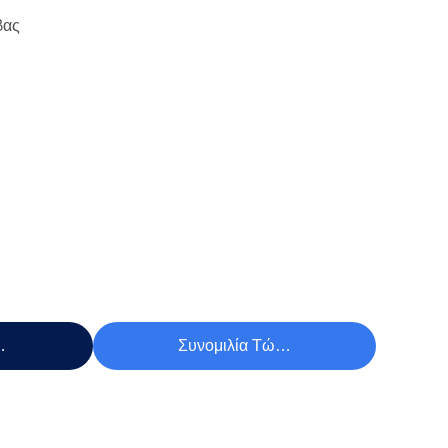
βας
Τιμή
Συνομιλία Τώρα