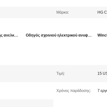
Μάρκα:
HG 
1 έτος εγγύηση ηλεκτρικής ανελκυστήρας
Οδηγός σχοινιού ηλεκτρικού ανυψωτικού
Winc
Τιμή:
15 U
Χρόνος παράδοσης:
7 εργ