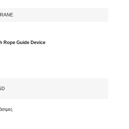
CRANE
h Rope Guide Device
SD
άσιμες