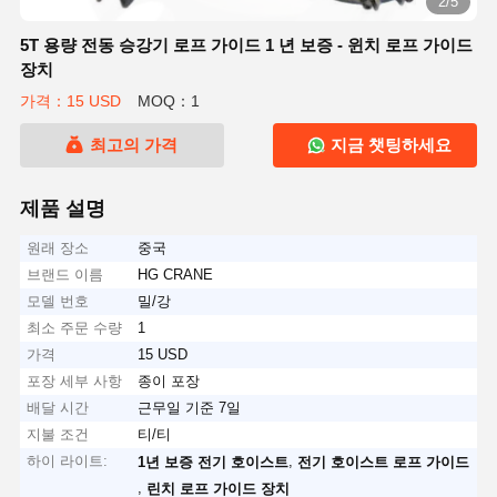
2/5
5T 용량 전동 승강기 로프 가이드 1 년 보증 - 윈치 로프 가이드
장치
가격：15 USD
MOQ：1
최고의 가격
지금 챗팅하세요
제품 설명
원래 장소
중국
브랜드 이름
HG CRANE
모델 번호
밀/강
최소 주문 수량
1
가격
15 USD
포장 세부 사항
종이 포장
배달 시간
근무일 기준 7일
지불 조건
티/티
하이 라이트:
,
1년 보증 전기 호이스트
전기 호이스트 로프 가이드
,
린치 로프 가이드 장치