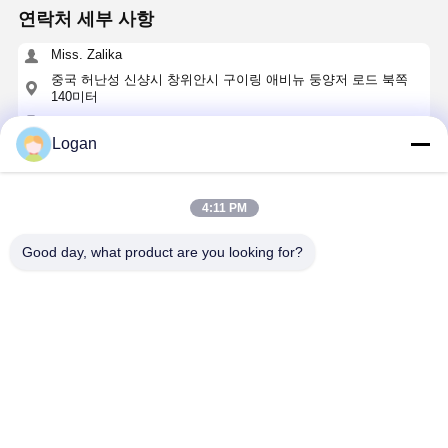
연락처 세부 사항
Miss. Zalika
중국 허난성 신샹시 창위안시 구이링 애비뉴 둥양저 로드 북쪽
140미터
+8618901111622
Logan
지금 챗팅하세요
4:11 PM
가장 저렴 한 가격 으로
Good day, what product are you looking for?
5T 용량 전동 승강기 로프 가이드 1 년 보증 - 윈치
로프 가이드 장치
계속하다