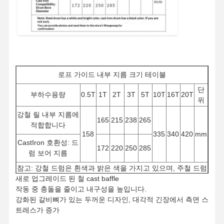
로프 가이드 내부 지름 크기 테이블
단
부하수용량
0.5T
1T
2T
3T
5T
10T
16T
20T
위
강철 릴 내부 지름에
165
215
238
265
적합합니다
158
335
340
420
mm
CastIron 호환성: 드
172
220
250
285
럼 보어 지름
참고: 강철 드럼은 흰색과 밝은 색을 가지고 있으며, 주철 드럼
새로 업그레이드 된 철 cast baffle
은 검은 색을 가지고 있습니다. 확실하지 않은 경우 사진을 제
작동 중 충돌을 줄이고 내구성을 높입니다.
공하여 확인을 위해 Wangwang에 보낼 수 있습니다.
강화된 갈비뼈가 있는 두꺼운 디자인, 대각적 긴장에서 측면 스
트레스가 증가