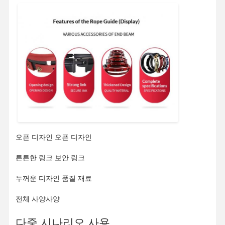
공장 투어
품질 관리
연락처
뉴스
모든 케이스
지금 챗팅하
세요
크레인 바퀴
오픈 디자인 오픈 디자인
와이어 로프 드럼
튼튼한 링크 보안 링크
크레인 후크
두꺼운 디자인 품질 재료
엔드 캐리지
전체 사양사양
크레인 롤리 블록
다중 시나리오 사용