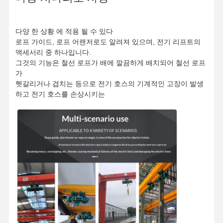
잡기
기중기
다양 한 상황 에 적용 될 수 있다
로프 가이드, 로프 어랜저로도 알려져 있으며, 전기 리프트의
기어 모터 및 브레이크
액세서리 중 하나입니다.
그것의 기능은 철선 로프가 배에 깔끔하게 배치되어 철선 로프
감아 올리기
가
헷갈리거나 겹치는 등으로 전기 호스의 기계적인 고장이 발생
수송 설비
하고 전기 호스를 손상시키는
리프팅 장치
크레인 용품