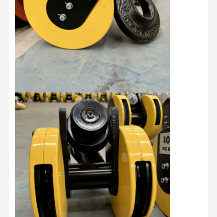
Fatory Tour
Controllo Di
Contattaci
Notizie
Qualità
Tutti I Casi
Ora
Chiacchieri
Ruote per gru
Tamburo di cavo metallico
Aggancio di gru
Carrello di estremità
Blocco di puleggia di gru