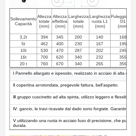
Altezza
Altezza
Larghezza
Larghezza
PuleggiaDia.
Sollevamento
totale
effettiva
totale
ruota L1
D1
Capacità
(mm)
(mm)
(mm)
(mm)
(mm)
3,2t
394
345
200
140
168
5t
462
400
230
167
195
10t
530
470
287
202
245
16t
700
620
340
232
355
20 t
760
670
340
265
355
Ⅰ.Pannello allargato e ispessito, realizzato in acciaio di alta quali
Ⅱ.copertina arrotondata, pregevole fattura, bell'aspetto.
Ⅲ.gruppo cuscinetto ad alta spinta, utilizzo leggero e flessibile.
Ⅳ. gancio, le travi ricavate dal dado sono forgiate. Garantire un
Ⅴ.utilizzando una ruota in acciaio fuso di precisione, che può p
durata.