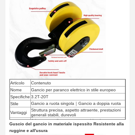
Articolo
Contenuto
Nome
Gancio per paranco elettrico in stile europeo
Specifiche
3.2T-20T
Gancio a ruota singola｜Gancio a doppia ruota
Stile
Struttura precisa, aspetto attraente, prestazioni
Vantaggi
generali stabili, durevoli
Adatto per sollevamento, macchinari,
Guscio del gancio in materiale ispessito Resistente alla
Ambito
magazzino, porto, settore automobilistico e altre
occasioni
ruggine e all'usura