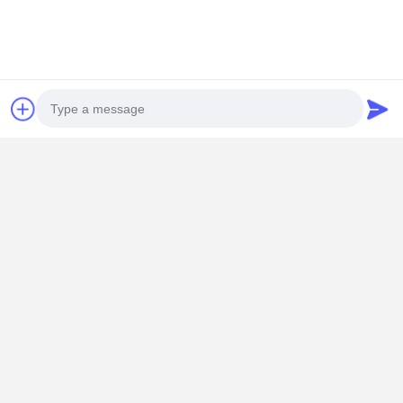
Dispositivo autobloccante di sicurezza Tessera
Assicurativa Anticaduta
Photo
Video Call
Audio Call