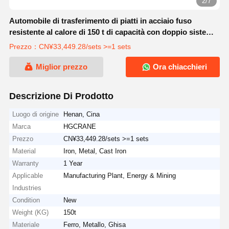
2/7
Automobile di trasferimento di piatti in acciaio fuso
resistente al calore di 150 t di capacità con doppio sistema
di guida
Prezzo：CN¥33,449.28/sets >=1 sets
Miglior prezzo
Ora chiacchieri
Descrizione Di Prodotto
Luogo di origine
Henan, Cina
Marca
HGCRANE
Prezzo
CN¥33,449.28/sets >=1 sets
Material
Iron, Metal, Cast Iron
Warranty
1 Year
Applicable
Manufacturing Plant, Energy & Mining
Industries
Condition
New
Weight (KG)
150t
Materiale
Ferro, Metallo, Ghisa