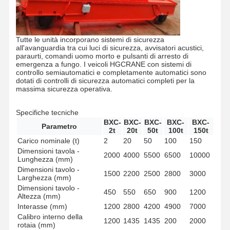
Fatory Tour
Controllo Di
Contattaci
Notizie
Qualità
Tutte le unità incorporano sistemi di sicurezza
all'avanguardia tra cui luci di sicurezza, avvisatori acustici,
paraurti, comandi uomo morto e pulsanti di arresto di
emergenza a fungo. I veicoli HGCRANE con sistemi di
controllo semiautomatici e completamente automatici sono
dotati di controlli di sicurezza automatici completi per la
massima sicurezza operativa.
Tutti I Casi
Ora
Chiacchieri
Specifiche tecniche
BXC-
BXC-
BXC-
BXC-
BXC-
Parametro
2t
20t
50t
100t
150t
Ruote per gru
Carico nominale (t)
2
20
50
100
150
Dimensioni tavola -
2000
4000
5500
6500
10000
Tamburo di cavo metallico
Lunghezza (mm)
Dimensioni tavolo -
1500
2200
2500
2800
3000
Aggancio di gru
Larghezza (mm)
Dimensioni tavolo -
450
550
650
900
1200
Altezza (mm)
Carrello di estremità
Interasse (mm)
1200
2800
4200
4900
7000
Calibro interno della
Blocco di puleggia di gru
1200
1435
1435
200
2000
rotaia (mm)