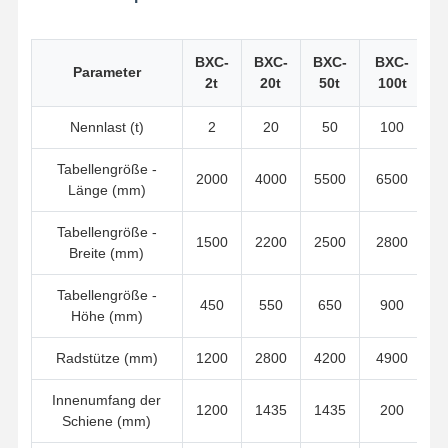
Zupacken
BXC-
BXC-
BXC-
BXC-
Kran
Parameter
2t
20t
50t
100t
Ausrüstung des Motors und der Bremse
Nennlast (t)
2
20
50
100
Hissen
Tabellengröße -
2000
4000
5500
6500
1
Länge (mm)
Transportausrüstung
Tabellengröße -
Aufzugsgeräte
1500
2200
2500
2800
Breite (mm)
Zubehör für Krane
Tabellengröße -
450
550
650
900
Höhe (mm)
Radstütze (mm)
1200
2800
4200
4900
Innenumfang der
1200
1435
1435
200
Schiene (mm)