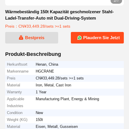
2/7
Wärmebeständig 150t Kapazität geschmolzener Stahl-
Ladel-Transfer-Auto mit Dual-Driving-System
Preis：CN¥33,449.28/sets >=1 sets
Bestpreis
Plaudern Sie Jetzt
Produkt-Beschreibung
Herkunftsort
Henan, China
Markenname
HGCRANE
Preis
CN¥33,449.28/sets >=1 sets
Material
Iron, Metal, Cast Iron
Warranty
1 Year
Applicable
Manufacturing Plant, Energy & Mining
Industries
Condition
New
Weight (KG)
150t
Material
Eisen, Metall, Gusseisen