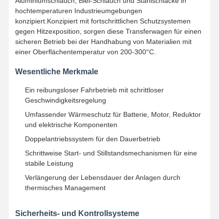
Aluminiumschlauch, Blei-Schlauch und Stahlschlacke in
hochtemperaturen Industrieumgebungen
konzipiert.Konzipiert mit fortschrittlichen Schutzsystemen
gegen Hitzexposition, sorgen diese Transferwagen für einen
sicheren Betrieb bei der Handhabung von Materialien mit
einer Oberflächentemperatur von 200-300°C.
Wesentliche Merkmale
Ein reibungsloser Fahrbetrieb mit schrittloser
Geschwindigkeitsregelung
Umfassender Wärmeschutz für Batterie, Motor, Reduktor
und elektrische Komponenten
Doppelantriebssystem für den Dauerbetrieb
Schrittweise Start- und Stillstandsmechanismen für eine
stabile Leistung
Verlängerung der Lebensdauer der Anlagen durch
thermisches Management
Startseite
Produkte
Videos
Über Uns
Sicherheits- und Kontrollsysteme