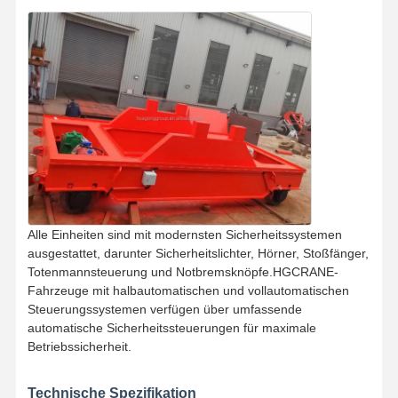
Fabrik Tour
Qualitätskont
Kontakt
Nachrichten
Rolle
Alle Fälle
Plaudern Sie
Jetzt
Kranräder
Alle Einheiten sind mit modernsten Sicherheitssystemen
ausgestattet, darunter Sicherheitslichter, Hörner, Stoßfänger,
Drahtseiltrommel
Totenmannsteuerung und Notbremsknöpfe.HGCRANE-
Fahrzeuge mit halbautomatischen und vollautomatischen
Krähenhaken
Steuerungssystemen verfügen über umfassende
automatische Sicherheitssteuerungen für maximale
Endwagen
Betriebssicherheit.
Kran-Flaschenzug
Technische Spezifikation