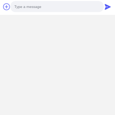
Photo
Video Call
Audio Call