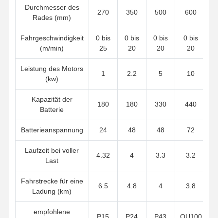
Durchmesser des
270
350
500
600
Rades (mm)
Fahrgeschwindigkeit
0 bis
0 bis
0 bis
0 bis
(m/min)
25
20
20
20
Leistung des Motors
1
2.2
5
10
(kw)
Kapazität der
180
180
330
440
Batterie
Batterieanspannung
24
48
48
72
Laufzeit bei voller
4.32
4
3.3
3.2
Last
Fahrstrecke für eine
6.5
4.8
4
3.8
Ladung (km)
empfohlene
P15
P24
P43
QU100
Q