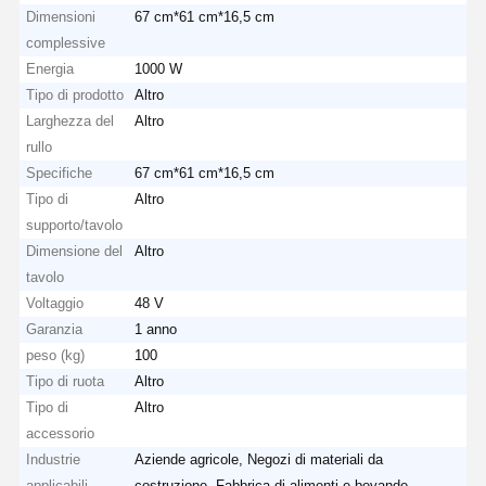
Dimensioni
67 cm*61 cm*16,5 cm
complessive
Fatory Tour
Controllo Di
Contattaci
Notizie
Energia
1000 W
Qualità
Tipo di prodotto
Altro
Larghezza del
Altro
rullo
Specifiche
67 cm*61 cm*16,5 cm
Tipo di
Altro
Tutti I Casi
Ora
Chiacchieri
supporto/tavolo
Dimensione del
Altro
tavolo
Ruote per gru
Voltaggio
48 V
Tamburo di cavo metallico
Garanzia
1 anno
peso (kg)
100
Aggancio di gru
Tipo di ruota
Altro
Tipo di
Altro
Carrello di estremità
accessorio
Industrie
Aziende agricole, Negozi di materiali da
Blocco di puleggia di gru
applicabili
costruzione, Fabbrica di alimenti e bevande,