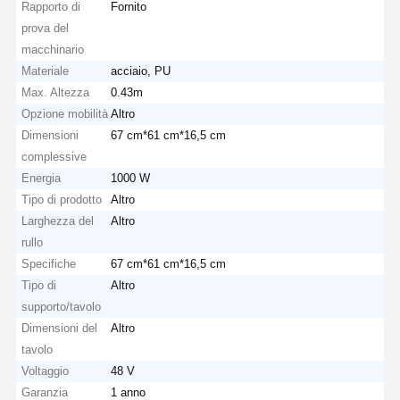
Rapporto di
Fornito
prova del
macchinario
Materiale
acciaio, PU
Max. Altezza
0.43m
Opzione mobilità
Altro
Dimensioni
67 cm*61 cm*16,5 cm
complessive
Energia
1000 W
Tipo di prodotto
Altro
Larghezza del
Altro
rullo
Specifiche
67 cm*61 cm*16,5 cm
Tipo di
Altro
supporto/tavolo
Dimensioni del
Altro
tavolo
Voltaggio
48 V
Garanzia
1 anno