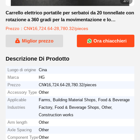
3/7
Carrello elettrico portatile per serbatoi da 20 tonnellate con
rotazione a 360 gradi per la movimentazione e lo
spostamento di macchinari
Prezzo：CN¥16,724.64-28,780.32/pieces
Miglior prezzo
Ora chiacchieri
Descrizione Di Prodotto
Luogo di origine
Cina
Marca
HG
Prezzo
CN¥16,724.64-28,780.32/pieces
Accessory Type
Other
Applicable
Farms, Building Material Shops, Food & Beverage
Industries
Factory, Food & Beverage Shops, Other,
Construction works
Arm length
Other
Axle Spacing
Other
Component Type
Other