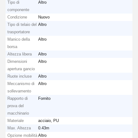
Tipo di
Altro
componente
Condizione
Nuovo
Tipo di telaio del
Altro
trasportatore
Manico della
Altro
borsa
Altezza libera
Altro
Dimensioni
Altro
apertura gancio
Ruote incluse
Altro
Meccanismo di
Altro
sollevamento
Rapporto di
Fornito
prova del
macchinario
Casa
Prodotti
Video
Chi Siamo
Materiale
acciaio, PU
Max. Altezza
0.43m
Opzione mobilità
Altro