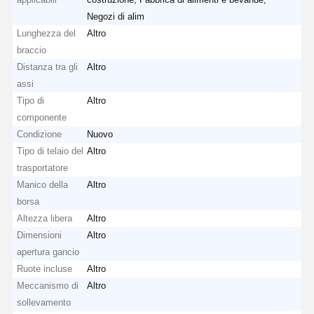
Gru a benna
Negozi di alim
Lunghezza del
Altro
Gru
braccio
Distanza tra gli
Altro
Ingranaggi motore e freno
assi
Tipo di
Altro
Pace
componente
Attrezzatura di trasporto
Condizione
Nuovo
Tipo di telaio del
Altro
Dispositivi di sollevamento
trasportatore
Manico della
Altro
Accessori per gru
borsa
Altezza libera
Altro
Dimensioni
Altro
apertura gancio
Ruote incluse
Altro
Meccanismo di
Altro
sollevamento