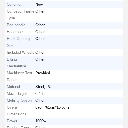
Condition
New
Conveyor Frame
Other
Type
Bag handle
Other
Headroom
Other
Hook Opening
Other
Size
Included Wheels
Other
Lifting
Other
Mechanism
Machinery Test
Provided
Report
Material
Steel, PU
Max. Height
0.43m
Mobility Option
Other
Overall
67cm*61cm*16.5cm
Dimensions
Power
1000w
Product Type
Other