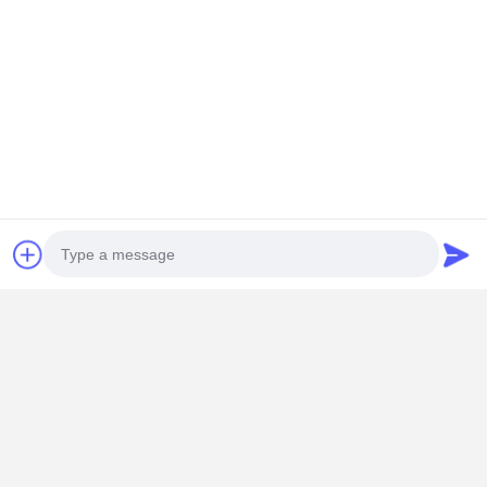
Photo
Video Call
Audio Call