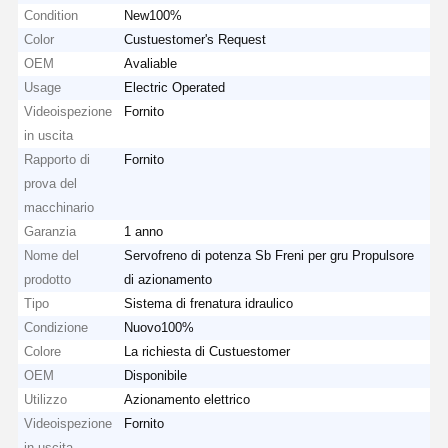
Condition
New100%
Color
Custuestomer's Request
OEM
Avaliable
Usage
Electric Operated
Videoispezione
Fornito
in uscita
Rapporto di
Fornito
prova del
macchinario
Garanzia
1 anno
Nome del
Servofreno di potenza Sb Freni per gru Propulsore
prodotto
di azionamento
Tipo
Sistema di frenatura idraulico
Condizione
Nuovo100%
Colore
La richiesta di Custuestomer
OEM
Disponibile
Utilizzo
Azionamento elettrico
Videoispezione
Fornito
in uscita