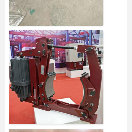
Gru a benna
Gru
Ingranaggi motore e freno
Pace
Attrezzatura di trasporto
Dispositivi di sollevamento
Accessori per gru