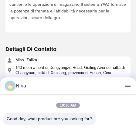
cantieri e le operazioni di magazzino.Il sistema YWZ fornisce
la potenza di frenata e l'affidabilità necessarie per le
operazioni sicure della gru.
Dettagli Di Contatto
Miss. Zalika
140 metri a nord di Dongyangze Road, Guiling Avenue, città di
Changyuan, città di Xinxiang, provincia di Henan, Cina
+8618901111622
Nina
Ora chiacchieri
10:36 AM
Ottieni Il Miglior Prezzo Per
Good day, what product are you looking for?
Sistema di frenatura idraulica Freno a tamburo