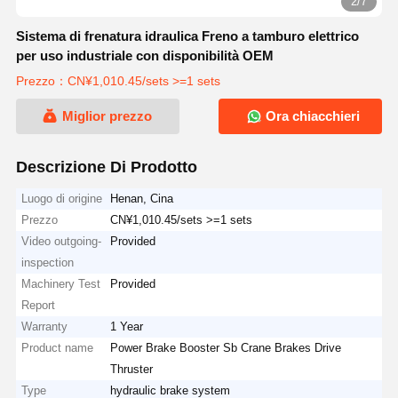
3/7
Sistema di frenatura idraulica Freno a tamburo elettrico
per uso industriale con disponibilità OEM
Prezzo：CN¥1,010.45/sets >=1 sets
Miglior prezzo
Ora chiacchieri
Descrizione Di Prodotto
Luogo di origine
Henan, Cina
Prezzo
CN¥1,010.45/sets >=1 sets
Video outgoing-
Provided
inspection
Machinery Test
Provided
Report
Warranty
1 Year
Product name
Power Brake Booster Sb Crane Brakes Drive
Thruster
Type
hydraulic brake system