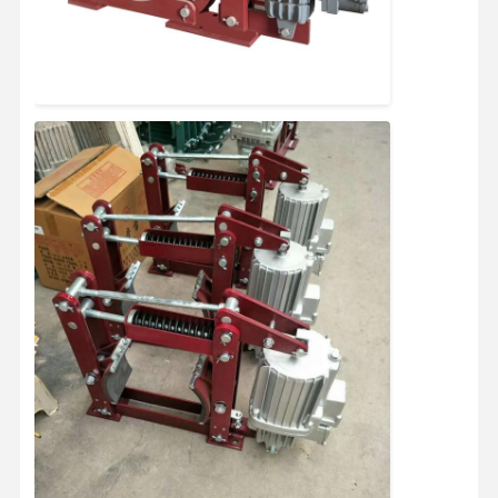
Fatory Tour
Controllo Di
Contattaci
Notizie
Qualità
Tutti I Casi
Ora
Chiacchieri
Ruote per gru
Tamburo di cavo metallico
Aggancio di gru
Carrello di estremità
Blocco di puleggia di gru