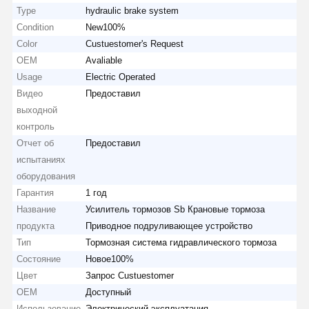
Type
hydraulic brake system
Condition
New100%
Color
Custuestomer's Request
OEM
Avaliable
Usage
Electric Operated
Видео
Предоставил
выходной
контроль
Отчет об
Предоставил
испытаниях
оборудования
Гарантия
1 год
Название
Усилитель тормозов Sb Крановые тормоза
продукта
Приводное подруливающее устройство
Тип
Тормозная система гидравлического тормоза
Состояние
Новое100%
Цвет
Запрос Custuestomer
OEM
Доступный
Использование
Электрический эксплуатация