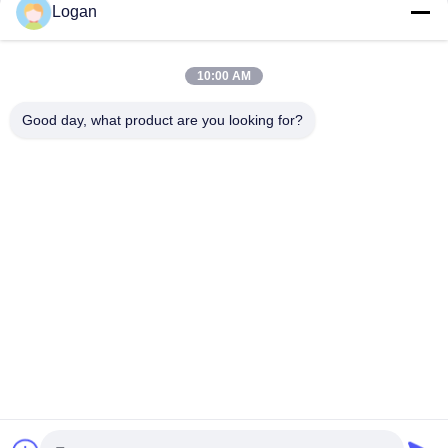
Logan
Побеседуйте теперь
10:00 AM
Получить Лучшую Цену Для
Good day, what product are you looking for?
Гидравлическая тормозная система
Электрический ударный тормоз для
промышленного использования с OEM
Продолжать
Главная
Карта
контактные
Desktop
страница
сайта
данные
Site
Карта сайта
Политика уединения
Качество
Колеса кранов
Китайская фабрика.Copyright © 2026