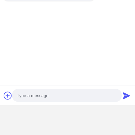
Garanzia di qualità, materiale eccellente
Paranco elettrico motore a due velocità Md: costruito
con ghisa di prima qualità, dotato di cuscinetti e
ingranaggi flottanti di precisione. Fabbricato con
elevata precisione di lavorazione, assemblato
ermeticamente, offre un'eccellente tenuta, bassa
rumorosità e durata eccezionale.
Casa
Prodotti
Video
Chi Siamo
Photo