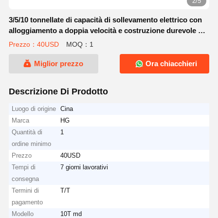
2/5
3/5/10 tonnellate di capacità di sollevamento elettrico con
alloggiamento a doppia velocità e costruzione durevole per
gli accessori della gru
Prezzo：40USD
MOQ：1
Miglior prezzo
Ora chiacchieri
Descrizione Di Prodotto
Luogo di origine
Cina
Marca
HG
Quantità di
1
ordine minimo
Prezzo
40USD
Tempi di
7 giorni lavorativi
consegna
Termini di
T/T
pagamento
Modello
10T md