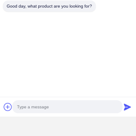
Good day, what product are you looking for?
Garantia da qualidade excelente material
Eletrodomésticos e motores de duas
velocidades:construídos em ferro fundido de
qualidade superior, com rolamentos e engrenagens de
carroceria flutuantes de precisão.oferecendo
excelente vedaçãoBaixo ruído e durabilidade
excepcional.
Casa
Produtos
Vídeos
Quem
Somos