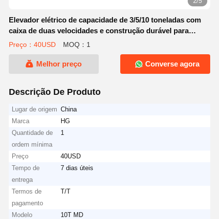
2/5
Elevador elétrico de capacidade de 3/5/10 toneladas com
caixa de duas velocidades e construção durável para
acessórios de guindastes
Preço：40USD
MOQ：1
Melhor preço
Converse agora
Descrição De Produto
Lugar de origem
China
Marca
HG
Quantidade de
1
ordem mínima
Preço
40USD
Tempo de
7 dias úteis
entrega
Termos de
T/T
pagamento
Modelo
10T MD