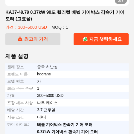
2/7
KA37-49.79 0.37kW 90도 헬리컬 베벨 기어박스 감속기 기어
모터 (고효율)
가격：300~5000 USD
MOQ：1
최고의 가격
지금 챗팅하세요
제품 설명
원래 장소
중국 허난성
브랜드 이름
hgcrane
모델 번호
카
최소 주문 수량
1
가격
300~5000 USD
포장 세부 사항
나무 케이스
배달 시간
3-7 근무일
지불 조건
티/티
하이 라이트:
,
베블 기어박스 환속기 기어 모터
0.37kW 기어박스 환속기 기어 모터