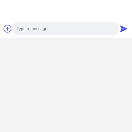
공장 투어
품질 관리
연락처
뉴스
모든 케이스
지금 챗팅하
세요
Photo
크레인 바퀴
Video Call
와이어 로프 드럼
Audio Call
크레인 후크
엔드 캐리지
크레인 롤리 블록