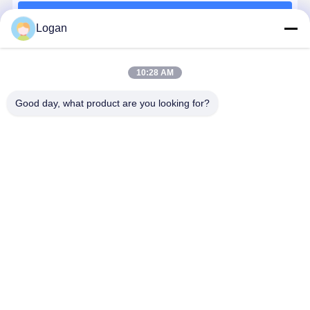
잡기
계속하다
Logan
기중기
추천된 제품
기어 모터 및 브레이크
10:28 AM
감아 올리기
Good day, what product are you looking for?
수송 설비
리프팅 장치
산업용 25-200T
유럽형 공장 직
국가 표준 강철
용산 스틸을
유럽 크레인 갱
판매 업 업 업
철 로프 롤리 고
어 올리는 
트리 및 오버헤
크레인 갈고리
품질 베어링 및
과 굴림 기
크레인 용품
드 크레인용 승
유럽 엔진 전기
중량 승강기에
위한 무거운
강기 럭 블록
갈고리 크레인
서 개방 및 폐쇄
량 캔들 플
최고의 가격
최고의 가격
최고의 가격
최고의 가
갈고리 크기
기능을위한 다
트 갈고리
륜 설계
Desktop Site
홈
사이트맵
연락처
사이트맵
개인 정보 정책