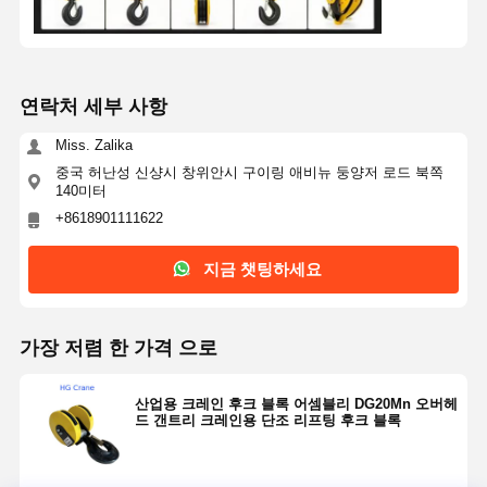
공장 투어
품질 관리
연락처
뉴스
연락처 세부 사항
Miss. Zalika
중국 허난성 신샹시 창위안시 구이링 애비뉴 둥양저 로드 북쪽
140미터
모든 케이스
지금 챗팅하
세요
+8618901111622
지금 챗팅하세요
크레인 바퀴
와이어 로프 드럼
가장 저렴 한 가격 으로
크레인 후크
산업용 크레인 후크 블록 어셈블리 DG20Mn 오버헤
엔드 캐리지
드 갠트리 크레인용 단조 리프팅 후크 블록
크레인 롤리 블록