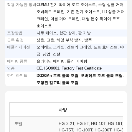
적용 가능한 장비
CD/MD 전기 와이어 로프 호이스트, 소형 싱글 거더
오버헤드 크레인, 기존 전기 호이스트, LD 싱글 거더
크레인, 더블 거더 크레인, 대형 톤수 와이어 로프
호이스트
포장방법
나무 케이스, 합판 상자, 짠 가방
근무 환경
상온, 고온, 해양 부식 방지, 방폭
애플리케이션
오버헤드 크레인, 갠트리 크레인, 포트 호이스트, 야
금, 광업, 건설
베어링 종류
슬라이딩 베어링, 롤러 베어링
인증
CE, ISO9001, Factory Test Certificate
하이 라이트:
,
,
DG20Mn 호크 블록 조립
오버헤드 호크 블록 조립
조형된 갈고리 블록 조립
사양
모델
HG-3.2T, HG-5T, HG-10T, HG-16T, HG-
HG-75T, HG-100T, HG-200T, HG-320T