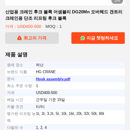
2/4
산업용 크레인 후크 블록 어셈블리 DG20Mn 오버헤드 갠트리
크레인용 단조 리프팅 후크 블록
가격：USD400-500
MOQ：1
최고의 가격
지금 챗팅하세요
제품 설명
원래 장소
허난
브랜드 이름
HG CRANE
문서
Hook assembly.pdf
최소 주문 수량
1
가격
USD400-500
배달 시간
근무일 기준 15일
지불 조건
티/티
평가된 리프팅 능
1t, 2t, 3.2t, 5t, 10t, 16t, 20t, 32t, 50t, 80t
력
다발의 수
1, 2, 4