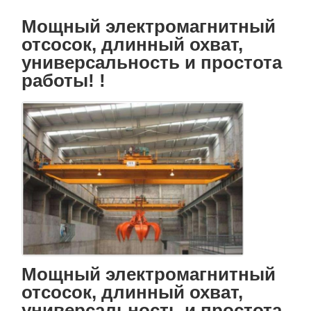
Мощный электромагнитный
Блок шкива крана
отсосок, длинный охват,
Самосхваты
универсальность и простота
работы! !
Кран
Перегонка двигателя и тормоза
Подъемник
Транспортное оборудование
Подъемные устройства
Аксессуары для кранов
Мощный электромагнитный
отсосок, длинный охват,
универсальность и простота