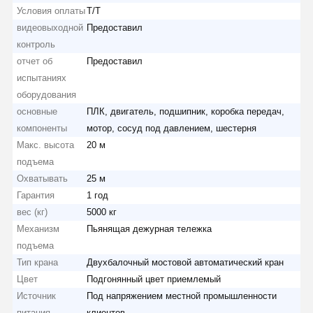
Условия оплаты
Т/Т
видеовыходной
Предоставил
контроль
отчет об
Предоставил
испытаниях
оборудования
основные
ПЛК, двигатель, подшипник, коробка передач,
компоненты
мотор, сосуд под давлением, шестерня
Макс. высота
20 м
подъема
Охватывать
25 м
Гарантия
1 год
вес (кг)
5000 кг
Механизм
Пьянящая дежурная тележка
подъема
Тип крана
Двухбалочный мостовой автоматический кран
Цвет
Подгонянный цвет приемлемый
Источник
Под напряжением местной промышленности
питания
клиентов