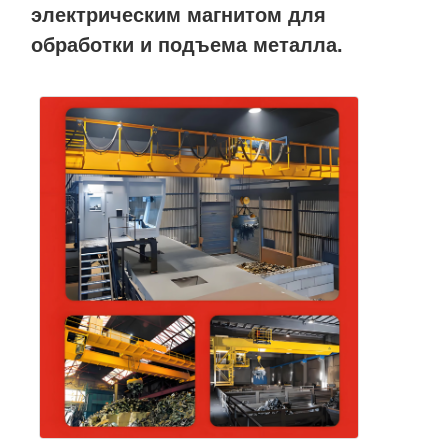
электрическим магнитом для
обработки и подъема металла.
Наша
Контроль
Контактные
Новости
Фабрика
Качества
Данные
Все Случаи
Побеседуйте
Теперь
Колеса кранов
Барабанчик веревочки провода
Кранный крюк
Концевая балка