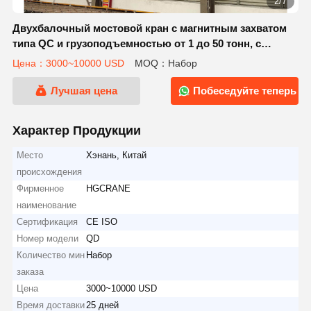
2/7
Двухбалочный мостовой кран с магнитным захватом
типа QC и грузоподъемностью от 1 до 50 тонн, с
регулировкой скорости
Цена：3000~10000 USD
MOQ：Набор
Лучшая цена
Побеседуйте теперь
Характер Продукции
Место
Хэнань, Китай
происхождения
Фирменное
HGCRANE
наименование
Сертификация
CE ISO
Номер модели
QD
Количество мин
Набор
заказа
Цена
3000~10000 USD
Время доставки
25 дней